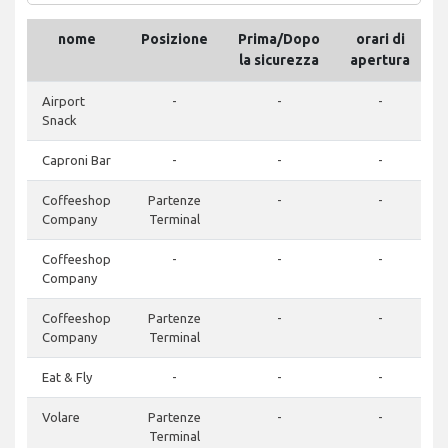
nome
Posizione
Prima/Dopo
orari di
T
la sicurezza
apertura
Airport
-
-
-
Snack
Caproni Bar
-
-
-
Coffeeshop
Partenze
-
-
Company
Terminal
Coffeeshop
-
-
-
Company
Coffeeshop
Partenze
-
-
Company
Terminal
Eat & Fly
-
-
-
Volare
Partenze
-
-
Terminal