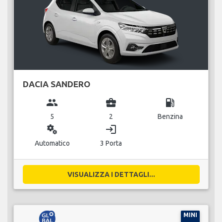
DACIA SANDERO
group
business_center
local_gas_station
5
2
Benzina
miscellaneous_services
login
Automatico
3 Porta
VISUALIZZA I DETTAGLI...
MINI