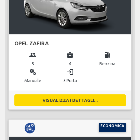
OPEL ZAFIRA
group
business_center
local_gas_station
5
4
Benzina
miscellaneous_services
login
Manuale
5 Porta
VISUALIZZA I DETTAGLI...
ECONOMICA