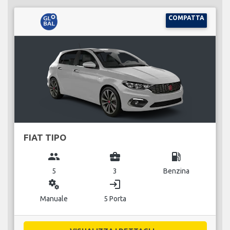
COMPATTA
FIAT TIPO
group
business_center
local_gas_station
5
3
Benzina
miscellaneous_services
login
Manuale
5 Porta