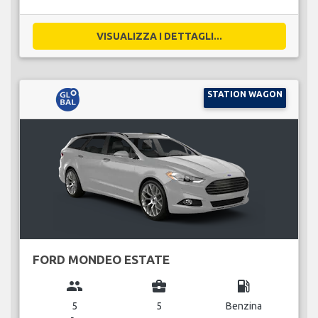
VISUALIZZA I DETTAGLI...
STATION WAGON
FORD MONDEO ESTATE
group
business_center
local_gas_station
5
5
Benzina