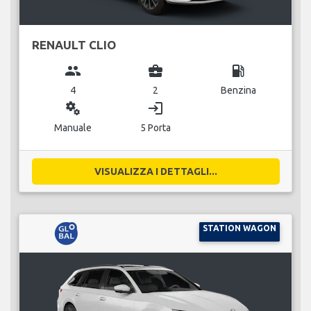
RENAULT CLIO
group
business_center
local_gas_station
4
2
Benzina
miscellaneous_services
login
Manuale
5 Porta
VISUALIZZA I DETTAGLI...
STATION WAGON