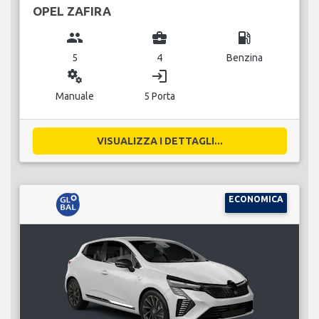
OPEL ZAFIRA
group
business_center
local_gas_station
5
4
Benzina
miscellaneous_services
login
Manuale
5 Porta
VISUALIZZA I DETTAGLI...
ECONOMICA