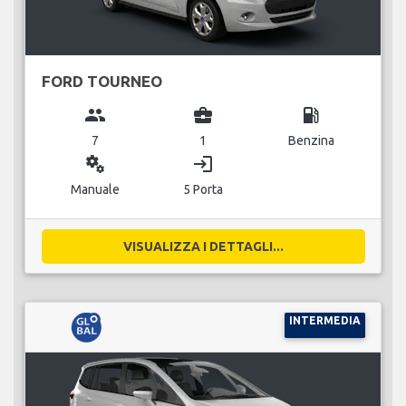
FORD TOURNEO
group
business_center
local_gas_station
7
1
Benzina
miscellaneous_services
login
Manuale
5 Porta
VISUALIZZA I DETTAGLI...
INTERMEDIA