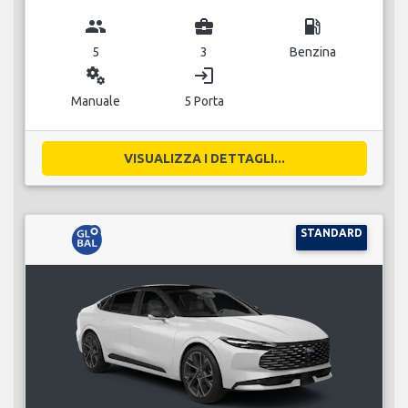
group
business_center
local_gas_station
5
3
Benzina
miscellaneous_services
login
Manuale
5 Porta
VISUALIZZA I DETTAGLI...
STANDARD