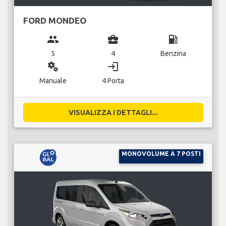
FORD MONDEO
group
business_center
local_gas_station
5
4
Benzina
miscellaneous_services
login
Manuale
4 Porta
VISUALIZZA I DETTAGLI...
MONOVOLUME A 7 POSTI