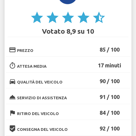
star
star
star
star
star_half
Votato 8,9 su 10
credit_card
85 / 100
PREZZO
timer
17 minuti
ATTESA MEDIA
directions_car
90 / 100
QUALITÀ DEL VEICOLO
room_service
91 / 100
SERVIZIO DI ASSISTENZA
flag
84 / 100
RITIRO DEL VEICOLO
beenhere
92 / 100
CONSEGNA DEL VEICOLO