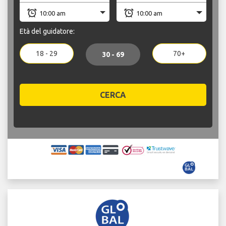
Età del guidatore:
18 - 29
70+
30 - 69
CERCA