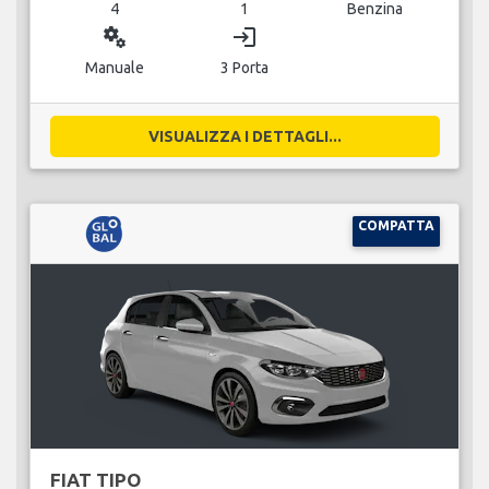
4
1
Benzina
miscellaneous_services
login
Manuale
3 Porta
VISUALIZZA I DETTAGLI...
COMPATTA
FIAT TIPO