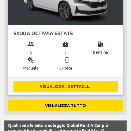
SKODA OCTAVIA ESTATE
group
business_center
local_gas_station
5
5
Benzina
miscellaneous_services
login
Manuale
5 Porta
VISUALIZZA I DETTAGLI...
VISUALIZZA TUTTO
Quali sono le auto a noleggio Global Rent A Car più
economiche disponibili su Aeroporto Bratislava?