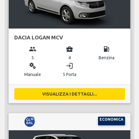
DACIA LOGAN MCV
group
business_center
local_gas_station
5
4
Benzina
miscellaneous_services
login
Manuale
5 Porta
VISUALIZZA I DETTAGLI...
ECONOMICA