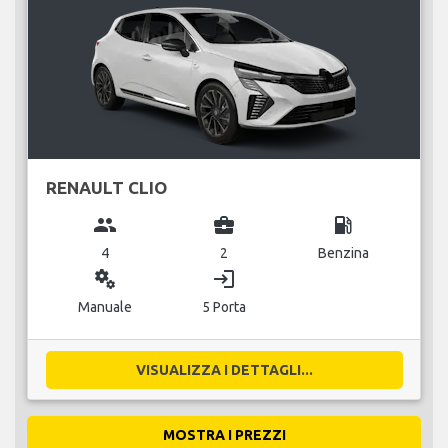
RENAULT CLIO
group
business_center
local_gas_station
4
2
Benzina
miscellaneous_services
login
Manuale
5 Porta
VISUALIZZA I DETTAGLI...
MOSTRA I PREZZI