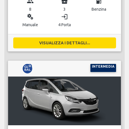
group
business_center
local_gas_station
8
3
Benzina
miscellaneous_services
login
Manuale
4 Porta
VISUALIZZA I DETTAGLI...
INTERMEDIA