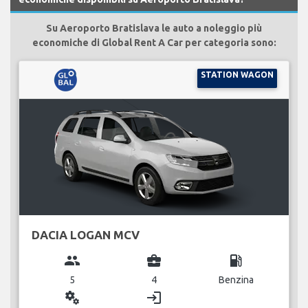
Su Aeroporto Bratislava le auto a noleggio più
economiche di Global Rent A Car per categoria sono:
STATION WAGON
DACIA LOGAN MCV
group
business_center
local_gas_station
5
4
Benzina
miscellaneous_services
login