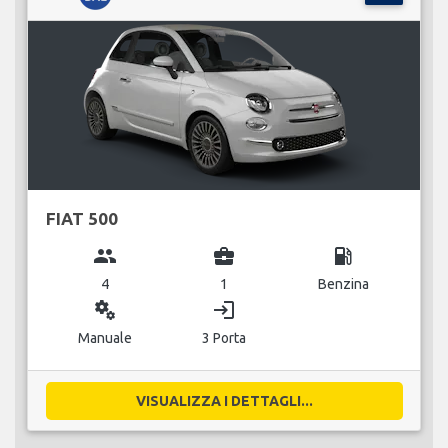
FIAT 500
group
business_center
local_gas_station
4
1
Benzina
miscellaneous_services
login
Manuale
3 Porta
VISUALIZZA I DETTAGLI...