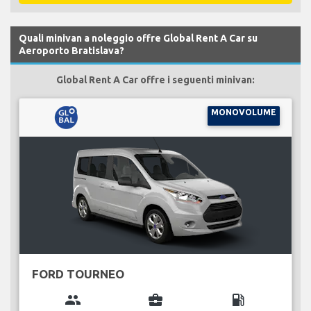
Quali minivan a noleggio offre Global Rent A Car su
Aeroporto Bratislava?
Global Rent A Car offre i seguenti minivan:
MONOVOLUME
FORD TOURNEO
group
business_center
local_gas_station