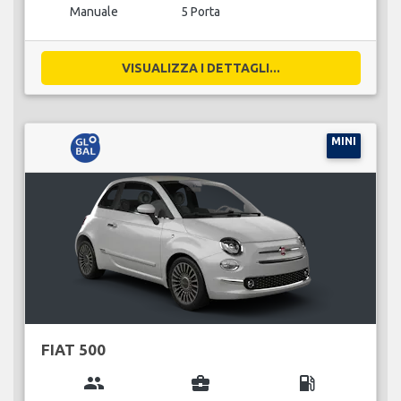
Manuale
5 Porta
VISUALIZZA I DETTAGLI...
MINI
FIAT 500
group
business_center
local_gas_station