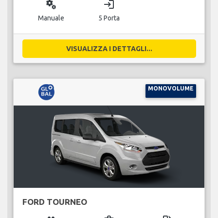
miscellaneous_services
login
Manuale
5 Porta
VISUALIZZA I DETTAGLI...
MONOVOLUME
FORD TOURNEO