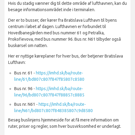
Hvis du stadig vænner dig til dette område af lufthavnen, kan du
besøge informationsområdet inde i terminalen.
Der er to busser, der kører fra Bratislava Lufthavn til byens
centrum i løbet af dagen. Lufthavnen er forbundet til
Hovedbanegården med bus nummer 61 og Petralka,
Prokofievova, med bus nummer 96. Bus nr. N61 tilbyder også
buskørsel om natten.
Her er nyttige køreplaner for hver bus, der betjener Bratislava
Lufthavn:
Bus nr. 61 -
https://imhd.sk/ba/route-
line/61/bd807c807f847f85807c8580
Bus nr. 96 -
https://imhd.sk/ba/route-
line/96/bd807c807f847f88857c8885
Bus nr. N61 -
https://imhd.sk/ba/route-
line/N61/bd807c807f848385807c9d8580
Besøg buslinjens hjemmeside for at få mere information om
ruter, priser og regler, som hver busvirksomhed er underlagt.