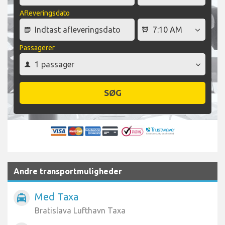
Afleveringsdato
Passagerer
SØG
Andre transportmuligheder
Med Taxa
local_taxi
Bratislava Lufthavn Taxa