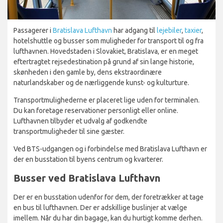
Passagerer i
Bratislava Lufthavn
har adgang til
lejebiler
,
taxier
,
hotelshuttle og busser som muligheder for transport til og fra
lufthavnen. Hovedstaden i Slovakiet, Bratislava, er en meget
eftertragtet rejsedestination på grund af sin lange historie,
skønheden i den gamle by, dens ekstraordinære
naturlandskaber og de nærliggende kunst- og kulturture.
Transportmulighederne er placeret lige uden for terminalen.
Du kan foretage reservationer personligt eller online.
Lufthavnen tilbyder et udvalg af godkendte
transportmuligheder til sine gæster.
Ved BTS-udgangen og i forbindelse med Bratislava Lufthavn er
der en busstation til byens centrum og kvarterer.
Busser ved Bratislava Lufthavn
Der er en busstation udenfor for dem, der foretrækker at tage
en bus til lufthavnen. Der er adskillige buslinjer at vælge
imellem. Når du har din bagage, kan du hurtigt komme derhen.