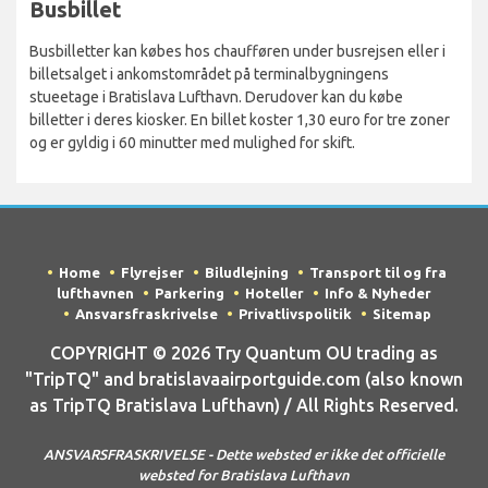
Busbillet
Busbilletter kan købes hos chaufføren under busrejsen eller i
billetsalget i ankomstområdet på terminalbygningens
stueetage i Bratislava Lufthavn. Derudover kan du købe
billetter i deres kiosker. En billet koster 1,30 euro for tre zoner
og er gyldig i 60 minutter med mulighed for skift.
Home
Flyrejser
Biludlejning
Transport til og fra
lufthavnen
Parkering
Hoteller
Info & Nyheder
Ansvarsfraskrivelse
Privatlivspolitik
Sitemap
COPYRIGHT © 2026 Try Quantum OU trading as
"TripTQ" and bratislavaairportguide.com (also known
as TripTQ Bratislava Lufthavn) / All Rights Reserved.
ANSVARSFRASKRIVELSE - Dette websted er ikke det officielle
websted for Bratislava Lufthavn