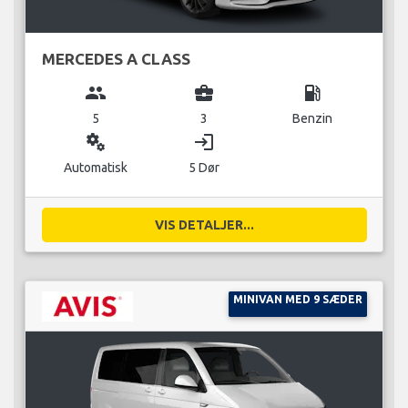
MERCEDES A CLASS
group
business_center
local_gas_station
5
3
Benzin
miscellaneous_services
login
Automatisk
5 Dør
VIS DETALJER...
MINIVAN MED 9 SÆDER