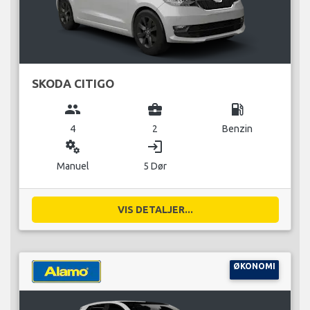
SKODA CITIGO
group
business_center
local_gas_station
4
2
Benzin
miscellaneous_services
login
Manuel
5 Dør
VIS DETALJER...
ØKONOMI