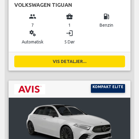
VOLKSWAGEN TIGUAN
group
business_center
local_gas_station
7
1
Benzin
miscellaneous_services
login
Automatisk
5 Dør
VIS DETALJER...
KOMPAKT ELITE