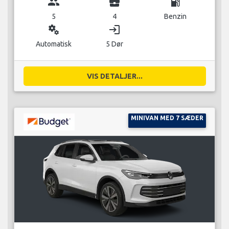
group
business_center
local_gas_station
5
4
Benzin
miscellaneous_services
login
Automatisk
5 Dør
VIS DETALJER...
MINIVAN MED 7 SÆDER