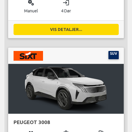
miscellaneous_services
login
Manuel
4 Dør
VIS DETALJER...
SUV
PEUGEOT 3008