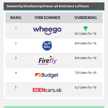
Sammenlig biludlejningsfirmaer på Bratislava Lufthavn
RANG
VIRKSOMHED
VURDERING
emoji_events
1
9,5 Uden for 10
2
8,9 Uden for 10
3
8,9 Uden for 10
4
7,8 Uden for 10
5
6,2 Uden for 10