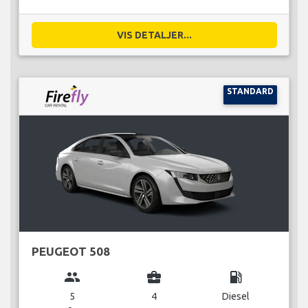
VIS DETALJER...
STANDARD
PEUGEOT 508
group
business_center
local_gas_station
5
4
Diesel