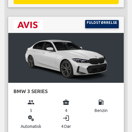
FULDSTØRRELSE
BMW 3 SERIES
group
business_center
local_gas_station
5
4
Benzin
miscellaneous_services
login
Automatisk
4 Dør