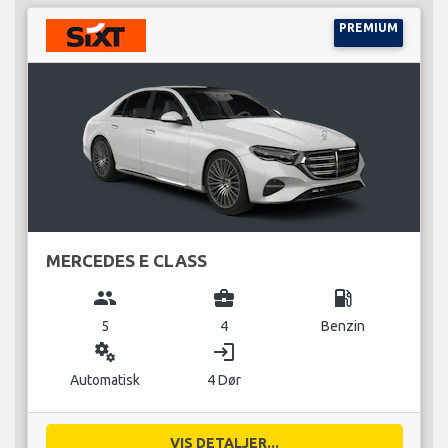
PREMIUM
MERCEDES E CLASS
group
business_center
local_gas_station
5
4
Benzin
miscellaneous_services
login
Automatisk
4 Dør
VIS DETALJER...