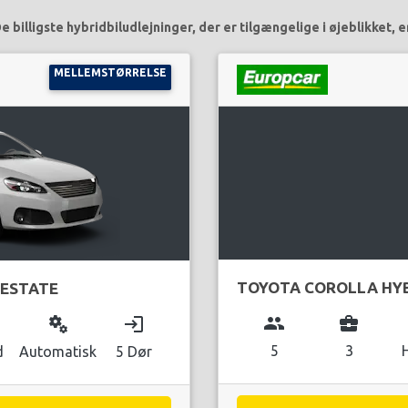
e billigste hybridbiludlejninger, der er tilgængelige i øjeblikket, e
MELLEMSTØRRELSE
TOYOTA COROLLA HY
 ESTATE
group
business_center
miscellaneous_services
login
5
3
d
Automatisk
5 Dør