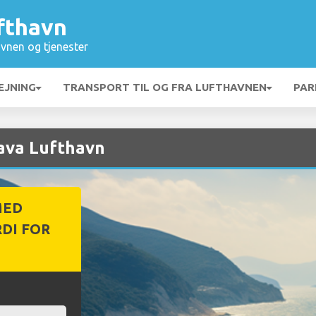
fthavn
vnen og tjenester
EJNING
TRANSPORT TIL OG FRA LUFTHAVNEN
PAR
lava Lufthavn
MED
DI FOR