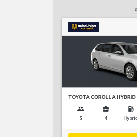
D
TOYOTA COROLLA HYBRID
group
business_center
local_gas_station
5
4
Hybri