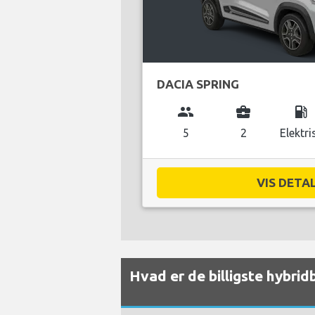
DACIA SPRING
group
business_center
local_gas_station
5
2
Elektri
VIS DETAL
Hvad er de billigste hybrid