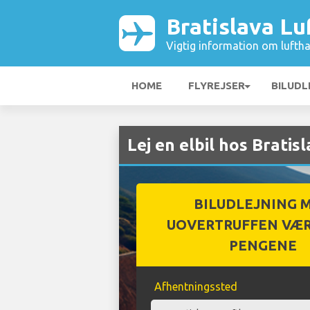
Bratislava Lu
Vigtig information om luftha
HOME
FLYREJSER
BILUDL
Lej en elbil hos Bratis
BILUDLEJNING 
UOVERTRUFFEN VÆR
PENGENE
Afhentningssted