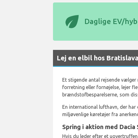
eco
Daglige EV/hybr
Lej en elbil hos Bratisla
Et stigende antal rejsende vælger
forretning eller fornøjelse, lejer 
brændstofbesparelserne, som disse
En international lufthavn, der ha
miljøvenlige køretøjer fra anerk
Spring i aktion med Dacia 
Hvis du leder efter et uovertruffen