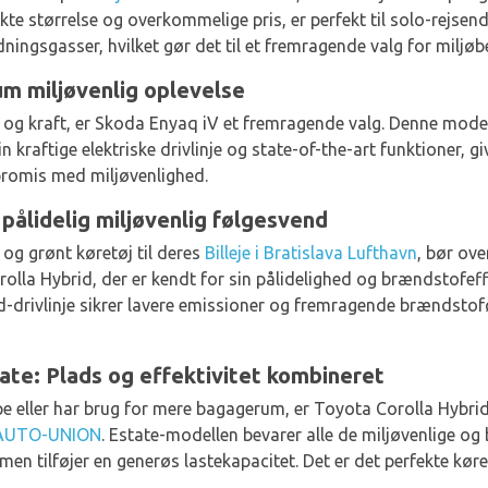
kte størrelse og overkommelige pris, er perfekt til solo-rejsend
ødningsgasser, hvilket gør det til et fremragende valg for miljøb
m miljøvenlig oplevelse
 og kraft, er Skoda Enyaq iV et fremragende valg. Denne model
 kraftige elektriske drivlinje og state-of-the-art funktioner, g
romis med miljøvenlighed.
pålidelig miljøvenlig følgesvend
 og grønt køretøj til deres
Billeje i Bratislava Lufthavn
, bør ov
rolla Hybrid, der er kendt for sin pålidelighed og brændstofeffe
d-drivlinje sikrer lavere emissioner og fremragende brændstofø
ate: Plads og effektivitet kombineret
pe eller har brug for mere bagagerum, er Toyota Corolla Hybrid
AUTO-UNION
. Estate-modellen bevarer alle de miljøvenlige o
n tilføjer en generøs lastekapacitet. Det er det perfekte køretø