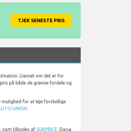
TJEK SENESTE PRIS
stination. Uanset om det er for
er pris på både de grønne fordele og
 mulighed for at leje forskellige
AUTO-UNION
.
g, som tilbydes af
SURPRICE
. Dacia