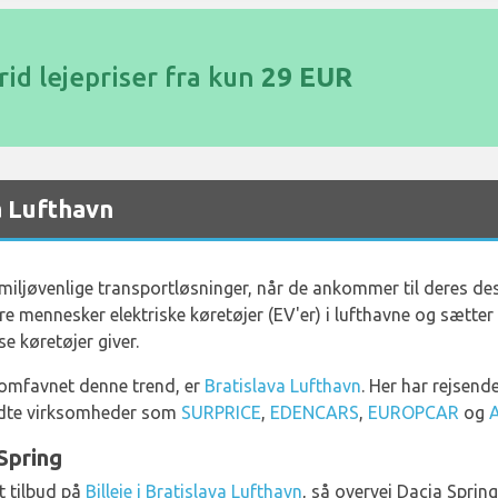
id lejepriser fra kun
29 EUR
va Lufthavn
 miljøvenlige transportløsninger, når de ankommer til deres de
flere mennesker elektriske køretøjer (EV'er) i lufthavne og sætt
 køretøjer giver.
r omfavnet denne trend, er
Bratislava Lufthavn
. Her har rejsende
endte virksomheder som
SURPRICE
,
EDENCARS
,
EUROPCAR
og
Spring
t tilbud på
Billeje i Bratislava Lufthavn
, så overvej Dacia Sprin