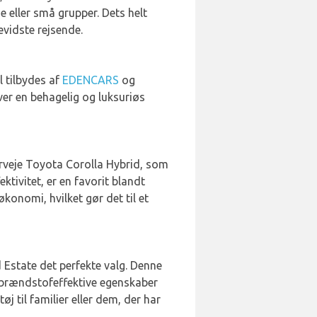
e eller små grupper. Dets helt
evidste rejsende.
 tilbydes af
EDENCARS
og
iver en behagelig og luksuriøs
erveje Toyota Corolla Hybrid, som
ktivitet, er en favorit blandt
konomi, hvilket gør det til et
 Estate det perfekte valg. Denne
g brændstofeffektive egenskaber
j til familier eller dem, der har