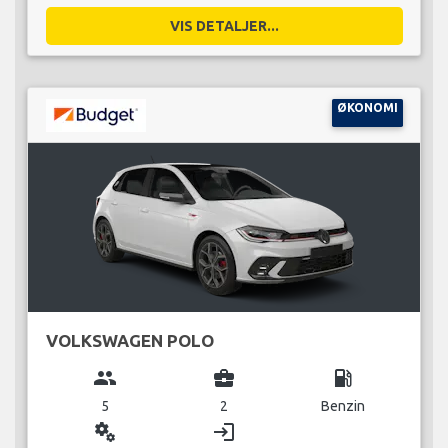
VIS DETALJER...
ØKONOMI
VOLKSWAGEN POLO
group
business_center
local_gas_station
5
2
Benzin
miscellaneous_services
login