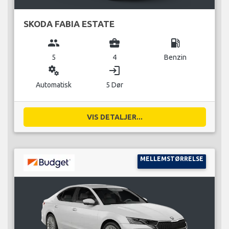
SKODA FABIA ESTATE
group
business_center
local_gas_station
5
4
Benzin
miscellaneous_services
login
Automatisk
5 Dør
VIS DETALJER...
MELLEMSTØRRELSE