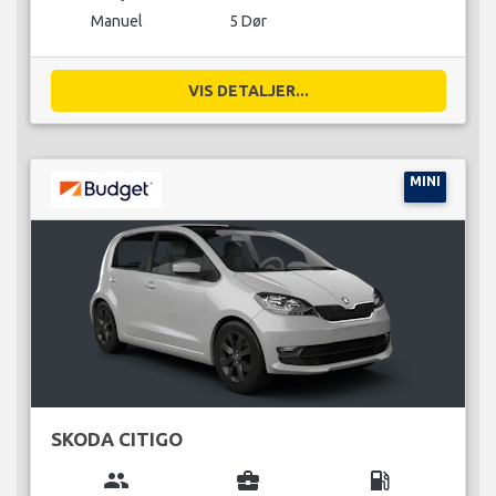
Manuel
5 Dør
VIS DETALJER...
MINI
SKODA CITIGO
group
business_center
local_gas_station