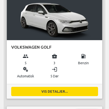
VOLKSWAGEN GOLF
group
business_center
local_gas_station
5
3
Benzin
miscellaneous_services
login
Automatisk
5 Dør
VIS DETALJER...