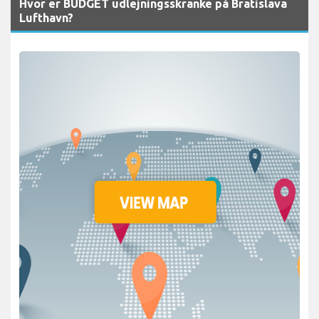
Hvor er BUDGET udlejningsskranke på Bratislava
Lufthavn?