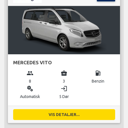
MERCEDES VITO
group
business_center
local_gas_station
8
3
Benzin
miscellaneous_services
login
Automatisk
5 Dør
VIS DETALJER...