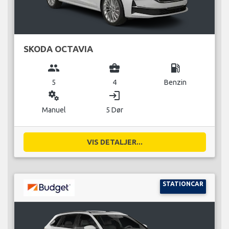
SKODA OCTAVIA
group
business_center
local_gas_station
5
4
Benzin
miscellaneous_services
login
Manuel
5 Dør
VIS DETALJER...
STATIONCAR