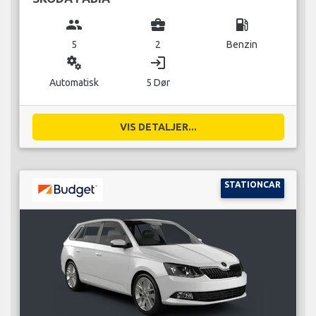
group
business_center
local_gas_station
5
2
Benzin
miscellaneous_services
login
Automatisk
5 Dør
VIS DETALJER...
STATIONCAR