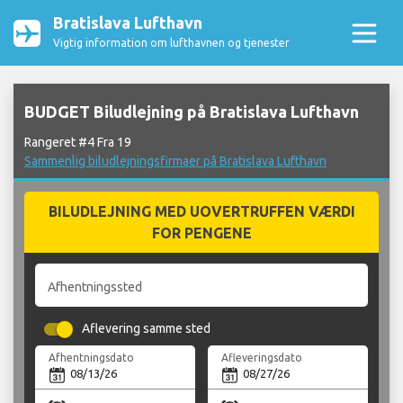
Bratislava Lufthavn
Vigtig information om lufthavnen og tjenester
BUDGET Biludlejning på Bratislava Lufthavn
Rangeret #4 Fra 19
Sammenlig biludlejningsfirmaer på Bratislava Lufthavn
BILUDLEJNING MED UOVERTRUFFEN VÆRDI
FOR PENGENE
Afhentningssted
Aflevering samme sted
Afhentningsdato
Afleveringsdato