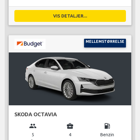
VIS DETALJER...
MELLEMSTØRRELSE
SKODA OCTAVIA
group
business_center
local_gas_station
5
4
Benzin