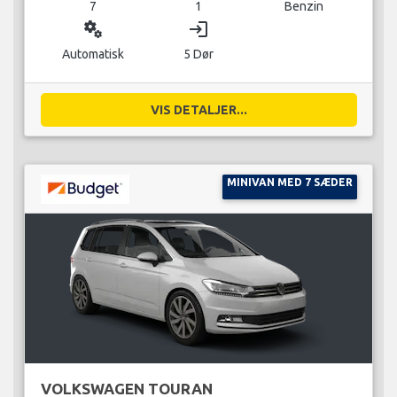
7
1
Benzin
miscellaneous_services
login
Automatisk
5 Dør
VIS DETALJER...
MINIVAN MED 7 SÆDER
VOLKSWAGEN TOURAN