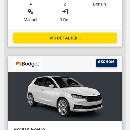
4
2
Benzin
miscellaneous_services
login
Manuel
3 Dør
VIS DETALJER...
ØKONOMI
SKODA FABIA