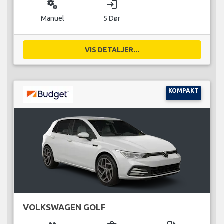
miscellaneous_services
login
Manuel
5 Dør
VIS DETALJER...
KOMPAKT
VOLKSWAGEN GOLF