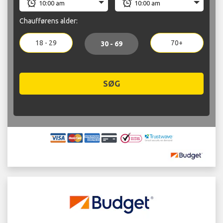
Chaufførens alder:
18 - 29
70+
30 - 69
SØG