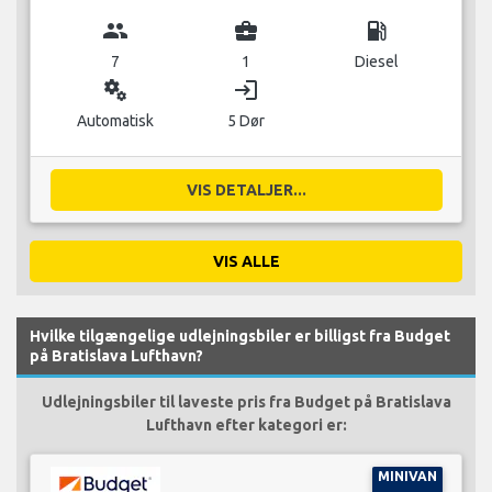
group
business_center
local_gas_station
7
1
Diesel
miscellaneous_services
login
Automatisk
5 Dør
VIS DETALJER...
VIS ALLE
Hvilke tilgængelige udlejningsbiler er billigst fra Budget
på Bratislava Lufthavn?
Udlejningsbiler til laveste pris fra Budget på Bratislava
Lufthavn efter kategori er:
MINIVAN