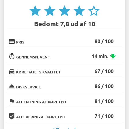
star
star
star
star
star_border
Bedømt 7,8 ud af 10
credit_card
80 / 100
PRIS
timer
14 min.
emoji_events
GENNEMSN. VENT
directions_car
67 / 100
KØRETØJETS KVALITET
room_service
86 / 100
DISKSERVICE
flag
81 / 100
AFHENTNING AF KØRETØJ
beenhere
71 / 100
AFLEVERING AF KØRETØJ