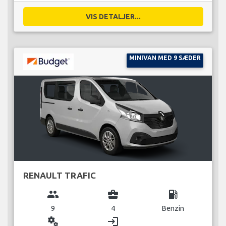
VIS DETALJER...
MINIVAN MED 9 SÆDER
RENAULT TRAFIC
group
business_center
local_gas_station
9
4
Benzin
miscellaneous_services
login