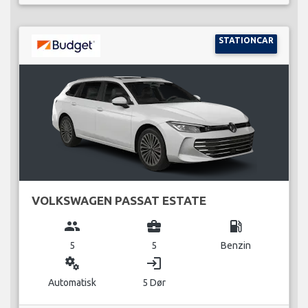
STATIONCAR
VOLKSWAGEN PASSAT ESTATE
group
business_center
local_gas_station
5
5
Benzin
miscellaneous_services
login
Automatisk
5 Dør