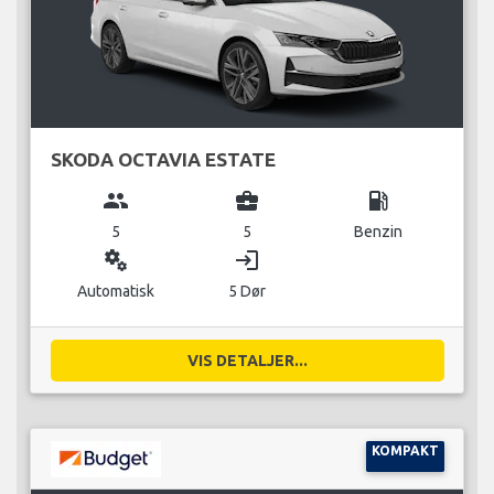
SKODA OCTAVIA ESTATE
group
business_center
local_gas_station
5
5
Benzin
miscellaneous_services
login
Automatisk
5 Dør
VIS DETALJER...
KOMPAKT