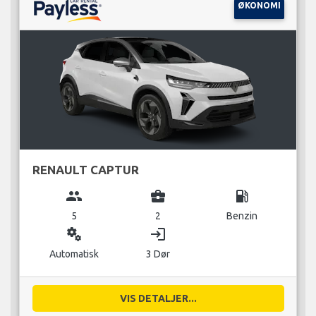
ØKONOMI
RENAULT CAPTUR
group
business_center
local_gas_station
5
2
Benzin
miscellaneous_services
login
Automatisk
3 Dør
VIS DETALJER...