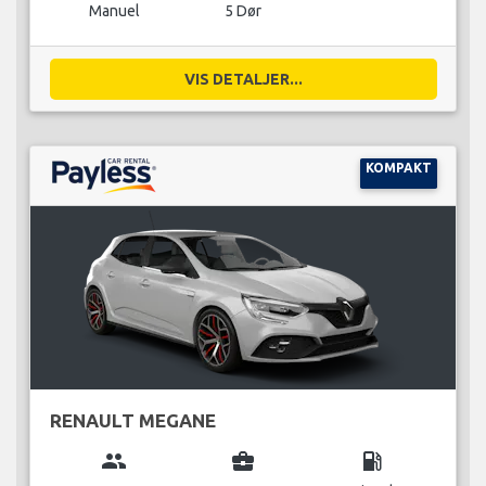
Manuel
5 Dør
VIS DETALJER...
KOMPAKT
RENAULT MEGANE
group
business_center
local_gas_station