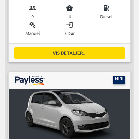
group
business_center
local_gas_station
9
4
Diesel
miscellaneous_services
login
Manuel
5 Dør
VIS DETALJER...
MINI