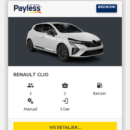
ØKONOMI
RENAULT CLIO
group
business_center
local_gas_station
5
2
Benzin
miscellaneous_services
login
Manuel
3 Dør
VIS DETALJER...