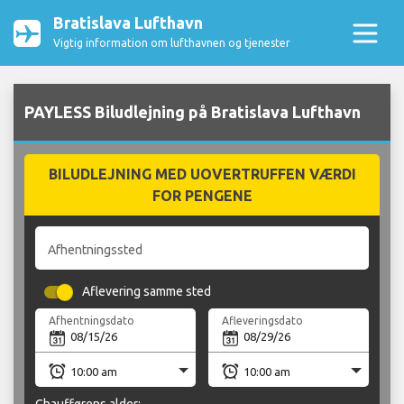
Bratislava Lufthavn
Vigtig information om lufthavnen og tjenester
PAYLESS Biludlejning på Bratislava Lufthavn
BILUDLEJNING MED UOVERTRUFFEN VÆRDI
FOR PENGENE
Afhentningssted
Aflevering samme sted
Afhentningsdato
Afleveringsdato
Chaufførens alder: