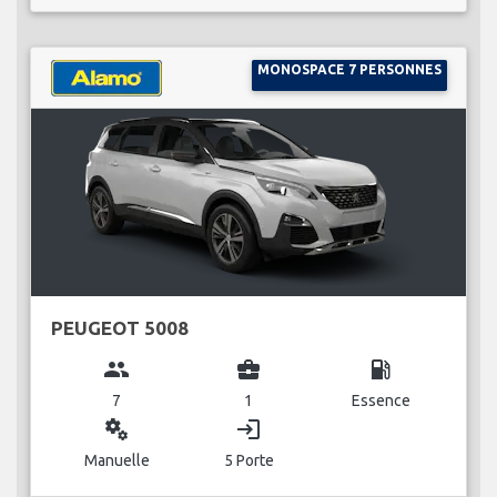
MONOSPACE 7 PERSONNES
PEUGEOT 5008
group
business_center
local_gas_station
7
1
Essence
miscellaneous_services
login
Manuelle
5 Porte