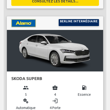
CONSULTEZ LES DÉTAILS...
BERLINE INTERMÉDIAIRE
SKODA SUPERB
group
business_center
local_gas_station
5
4
Essence
miscellaneous_services
login
Automatique
4 Porte