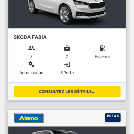
SKODA FABIA
group
business_center
local_gas_station
5
2
Essence
miscellaneous_services
login
Automatique
5 Porte
CONSULTEZ LES DÉTAILS...
BREAK