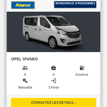
MONOSPACE 9 PERSONNES
OPEL VIVARO
group
business_center
local_gas_station
9
4
Essence
miscellaneous_services
login
Manuelle
5 Porte
CONSULTEZ LES DÉTAILS...