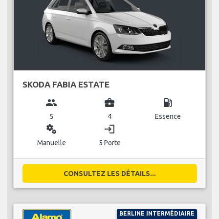
SKODA FABIA ESTATE
group
business_center
local_gas_station
5
4
Essence
miscellaneous_services
login
Manuelle
5 Porte
CONSULTEZ LES DÉTAILS...
BERLINE INTERMÉDIAIRE