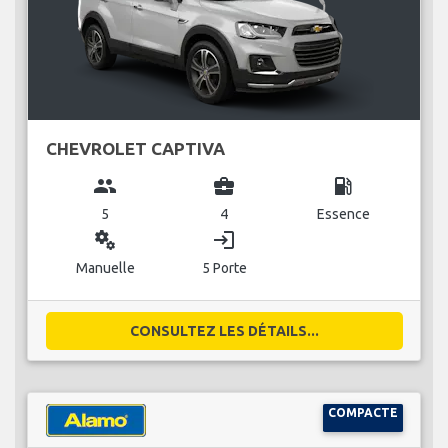
CHEVROLET CAPTIVA
group
business_center
local_gas_station
5
4
Essence
miscellaneous_services
login
Manuelle
5 Porte
CONSULTEZ LES DÉTAILS...
COMPACTE