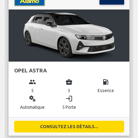
OPEL ASTRA
group
business_center
local_gas_station
5
3
Essence
miscellaneous_services
login
Automatique
5 Porte
CONSULTEZ LES DÉTAILS...