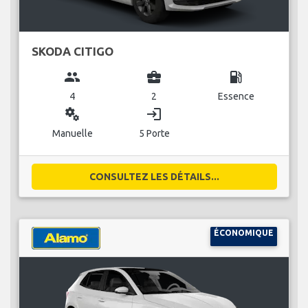
SKODA CITIGO
group
business_center
local_gas_station
4
2
Essence
miscellaneous_services
login
Manuelle
5 Porte
CONSULTEZ LES DÉTAILS...
ÉCONOMIQUE