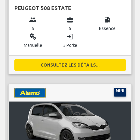
PEUGEOT 508 ESTATE
group
business_center
local_gas_station
5
5
Essence
miscellaneous_services
login
Manuelle
5 Porte
CONSULTEZ LES DÉTAILS...
MINI