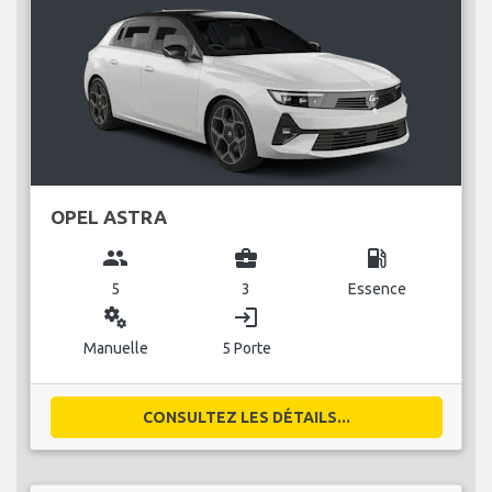
OPEL ASTRA
group
business_center
local_gas_station
5
3
Essence
miscellaneous_services
login
Manuelle
5 Porte
CONSULTEZ LES DÉTAILS...