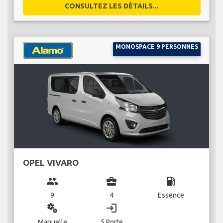
CONSULTEZ LES DÉTAILS...
MONOSPACE 9 PERSONNES
OPEL VIVARO
group
business_center
local_gas_station
9
4
Essence
miscellaneous_services
login
Manuelle
5 Porte