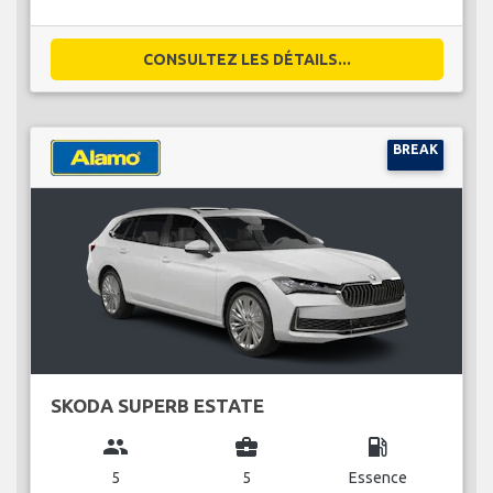
CONSULTEZ LES DÉTAILS...
BREAK
SKODA SUPERB ESTATE
group
business_center
local_gas_station
5
5
Essence