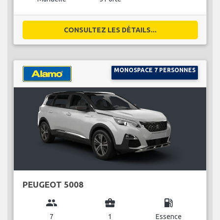
CONSULTEZ LES DÉTAILS...
MONOSPACE 7 PERSONNES
PEUGEOT 5008
group
business_center
local_gas_station
7
1
Essence