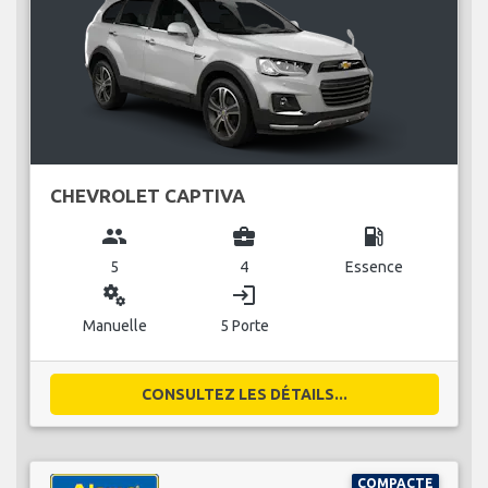
CHEVROLET CAPTIVA
group
business_center
local_gas_station
5
4
Essence
miscellaneous_services
login
Manuelle
5 Porte
CONSULTEZ LES DÉTAILS...
COMPACTE