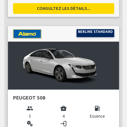
CONSULTEZ LES DÉTAILS...
BERLINE STANDARD
PEUGEOT 508
group
business_center
local_gas_station
5
4
Essence
miscellaneous_services
login