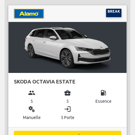
BREAK
SKODA OCTAVIA ESTATE
group
business_center
local_gas_station
5
5
Essence
miscellaneous_services
login
Manuelle
5 Porte