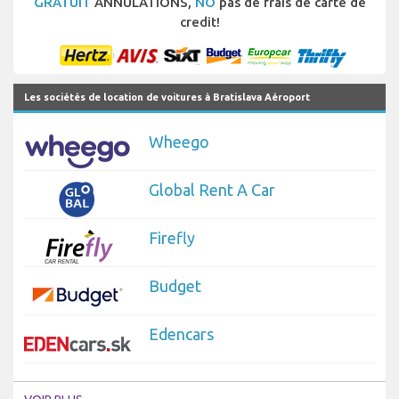
GRATUIT
ANNULATIONS,
NO
pas de frais de carte de
credit!
Les sociétés de location de voitures à Bratislava Aéroport
Wheego
Global Rent A Car
Firefly
Budget
Edencars