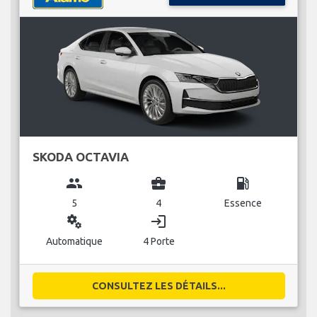
SKODA OCTAVIA
group
business_center
local_gas_station
5
4
Essence
miscellaneous_services
login
Automatique
4 Porte
CONSULTEZ LES DÉTAILS...