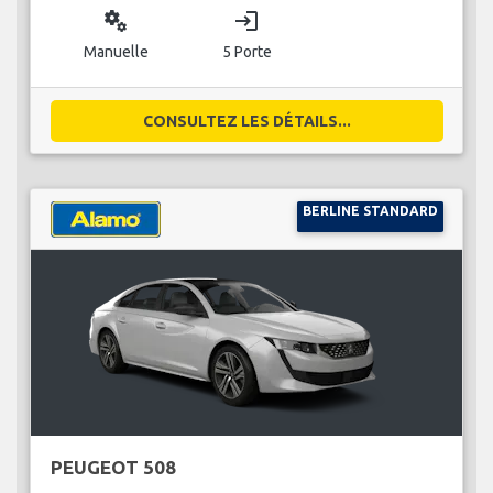
miscellaneous_services
login
Manuelle
5 Porte
CONSULTEZ LES DÉTAILS...
BERLINE STANDARD
PEUGEOT 508