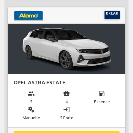
BREAK
OPEL ASTRA ESTATE
group
business_center
local_gas_station
5
4
Essence
miscellaneous_services
login
Manuelle
5 Porte