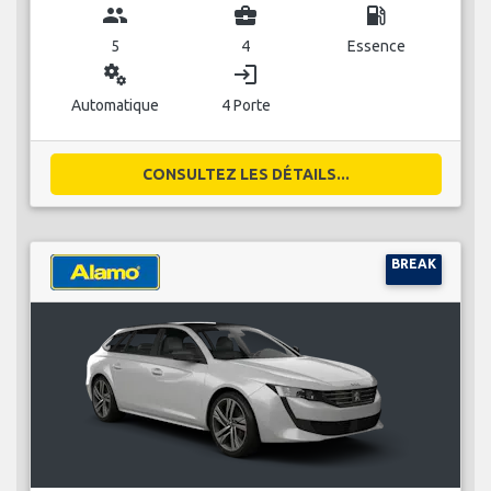
group
business_center
local_gas_station
5
4
Essence
miscellaneous_services
login
Automatique
4 Porte
CONSULTEZ LES DÉTAILS...
BREAK