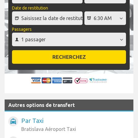
Date de restitution
Passagers
RECHERCHEZ
Autres options de transfert
Par Taxi
local_taxi
Bratislava Aéroport Taxi