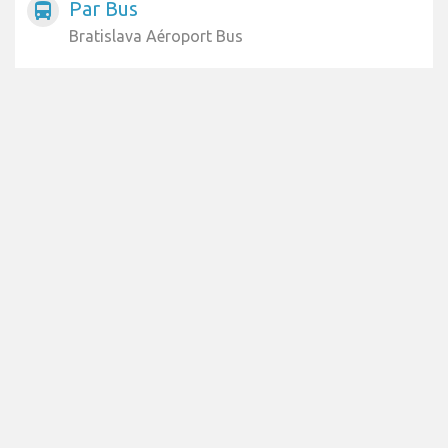
Par Bus
directions_bus
Bratislava Aéroport Bus