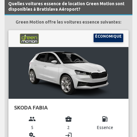
Quelles voitures essence de location Green Motion sont
disponibles à Bratislava Aéroport?
Green Motion offre les voitures essence suivantes:
ÉCONOMIQUE
SKODA FABIA
group
business_center
local_gas_station
5
2
Essence
miscellaneous_services
login