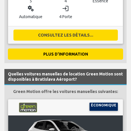
5
4
Essence
miscellaneous_services
login
Automatique
4 Porte
CONSULTEZ LES DÉTAILS...
PLUS D'INFORMATION
Quelles voitures manuelles de location Green Motion sont
disponibles à Bratislava Aéroport?
Green Motion offre les voitures manuelles suivantes:
ÉCONOMIQUE