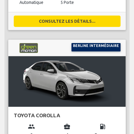
Automatique
5 Porte
CONSULTEZ LES DÉTAILS...
BERLINE INTERMÉDIAIRE
TOYOTA COROLLA
group
business_center
local_gas_station