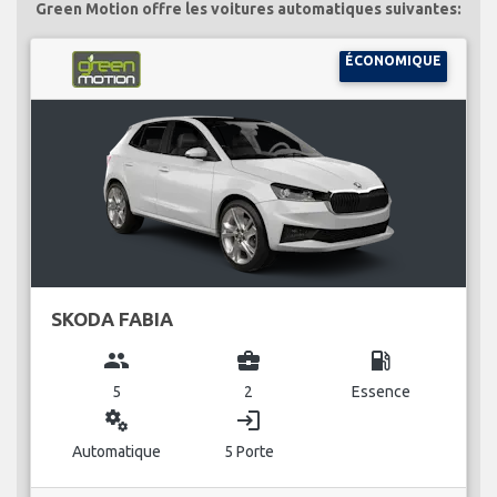
Green Motion offre les voitures automatiques suivantes:
ÉCONOMIQUE
SKODA FABIA
group
business_center
local_gas_station
5
2
Essence
miscellaneous_services
login
Automatique
5 Porte