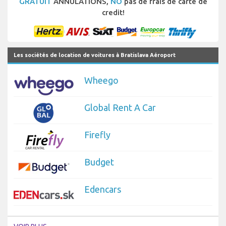
GRATUIT
ANNULATIONS,
NO
pas de frais de carte de
credit!
Les sociétés de location de voitures à Bratislava Aéroport
Wheego
Global Rent A Car
Firefly
Budget
Edencars