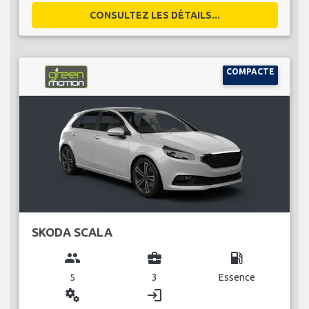
CONSULTEZ LES DÉTAILS...
COMPACTE
SKODA SCALA
group
business_center
local_gas_station
5
3
Essence
miscellaneous_services
login