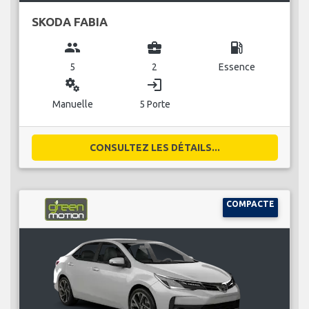
SKODA FABIA
group
business_center
local_gas_station
5
2
Essence
miscellaneous_services
login
Manuelle
5 Porte
CONSULTEZ LES DÉTAILS...
COMPACTE