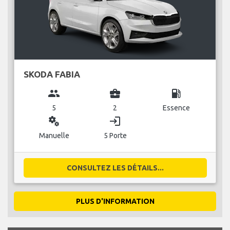
SKODA FABIA
group
business_center
local_gas_station
5
2
Essence
miscellaneous_services
login
Manuelle
5 Porte
CONSULTEZ LES DÉTAILS...
PLUS D'INFORMATION