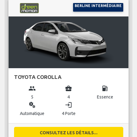
BERLINE INTERMÉDIAIRE
TOYOTA COROLLA
group
business_center
local_gas_station
5
4
Essence
miscellaneous_services
login
Automatique
4 Porte
CONSULTEZ LES DÉTAILS...