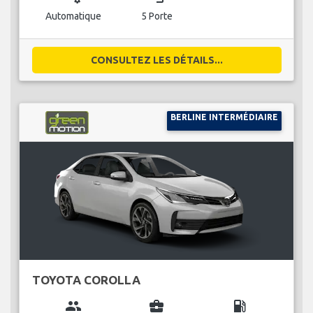
Automatique
5 Porte
CONSULTEZ LES DÉTAILS...
BERLINE INTERMÉDIAIRE
TOYOTA COROLLA
group
business_center
local_gas_station