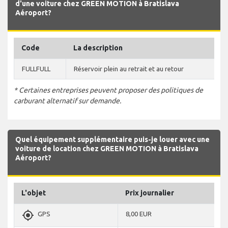
d'une voiture chez GREEN MOTION à Bratislava
Aéroport?
Code
La description
FULLFULL
Réservoir plein au retrait et au retour
* Certaines entreprises peuvent proposer des politiques de
carburant alternatif sur demande.
Quel équipement supplémentaire puis-je louer avec une
voiture de location chez GREEN MOTION à Bratislava
Aéroport?
L'objet
Prix journalier
gps_fixed
GPS
8,00 EUR