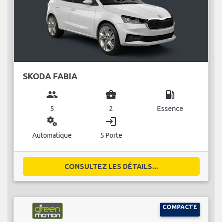
SKODA FABIA
group
business_center
local_gas_station
5
2
Essence
miscellaneous_services
login
Automatique
5 Porte
CONSULTEZ LES DÉTAILS...
COMPACTE