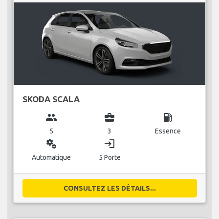
SKODA SCALA
group
business_center
local_gas_station
5
3
Essence
miscellaneous_services
login
Automatique
5 Porte
CONSULTEZ LES DÉTAILS...