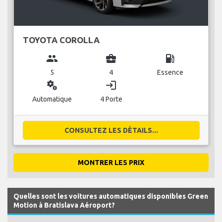
TOYOTA COROLLA
group
business_center
local_gas_station
5
4
Essence
miscellaneous_services
login
Automatique
4 Porte
CONSULTEZ LES DÉTAILS...
MONTRER LES PRIX
Quelles sont les voitures automatiques disponibles Green
Motion à Bratislava Aéroport?