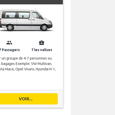
group
business_center
7 Passagers
7 les valises
r un groupe de 4-7 personnes ou
s bagages Exemple: VW Multivan,
ta Hiace, Opel Vivaro, Hyundai H-1,
VOIR...
COSULTEZ LES OFFRES