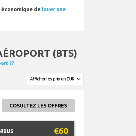
lus économique de
louer une
AÉROPORT (BTS)
ort ??
COSULTEZ LES OFFRES
€60
NIBUS