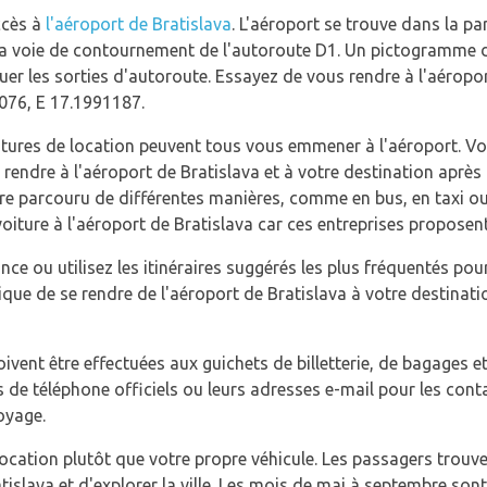
accès à
l'aéroport de Bratislava
. L'aéroport se trouve dans la par
à la voie de contournement de l'autoroute D1. Un pictogramme d
uer les sorties d'autoroute. Essayez de vous rendre à l'aéropor
076, E 17.1991187.
s voitures de location peuvent tous vous emmener à l'aéroport. 
 rendre à l'aéroport de Bratislava et à votre destination après
re parcouru de différentes manières, comme en bus, en taxi ou
oiture à l'aéroport de Bratislava car ces entreprises proposent 
nce ou utilisez les itinéraires suggérés les plus fréquentés pou
tique de se rendre de l'aéroport de Bratislava à votre destinati
ivent être effectuées aux guichets de billetterie, de bagages e
de téléphone officiels ou leurs adresses e-mail pour les cont
oyage.
 location plutôt que votre propre véhicule. Les passagers trouv
tislava et d'explorer la ville. Les mois de mai à septembre sont