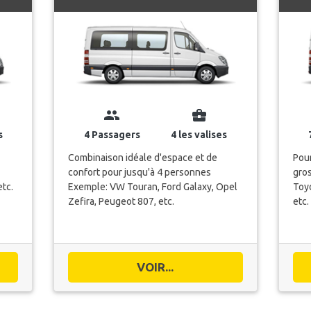
group
business_center
s
4 Passagers
4 les valises
Combinaison idéale d'espace et de
Pou
confort pour jusqu'à 4 personnes
gro
etc.
Exemple: VW Touran, Ford Galaxy, Opel
Toyo
Zefira, Peugeot 807, etc.
etc.
VOIR...
ransferts vers Vienna