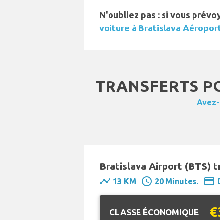
N'oubliez pas : si vous prév
voiture à Bratislava Aéropor
TRANSFERTS PO
Avez-
Bratislava Airport (BTS) t
timeline
schedule
payment
13 KM
20 Minutes.
€
CLASSE ÉCONOMIQUE