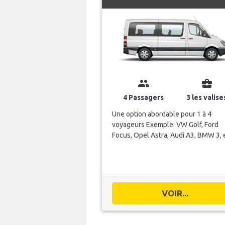
group
business_center
4 Passagers
3 les valise
Une option abordable pour 1 à 4
voyageurs Exemple: VW Golf, Ford
Focus, Opel Astra, Audi A3, BMW 3, 
VOIR...
Bratislava Airport (BTS) t