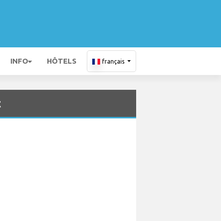
INFO
HÔTELS
français
t