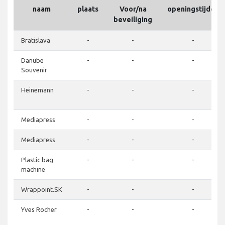
naam
plaats
Voor/na
openingstijden
beveiliging
Bratislava
-
-
-
Danube
-
-
-
Souvenir
Heinemann
-
-
-
Mediapress
-
-
-
Mediapress
-
-
-
Plastic bag
-
-
-
machine
Wrappoint.SK
-
-
-
Yves Rocher
-
-
-