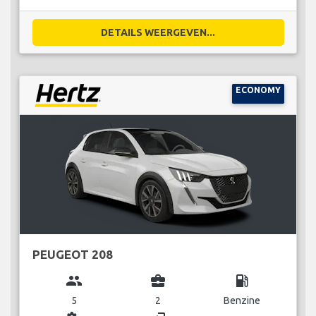
DETAILS WEERGEVEN...
ECONOMY
PEUGEOT 208
group
business_center
local_gas_station
5
2
Benzine