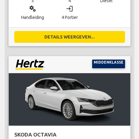
5
4
Diesel
miscellaneous_services
login
Handleiding
4 Portier
DETAILS WEERGEVEN...
MIDDENKLASSE
SKODA OCTAVIA