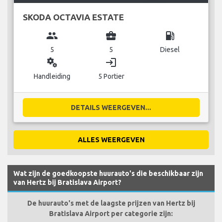
SKODA OCTAVIA ESTATE
group
business_center
local_gas_station
5
5
Diesel
miscellaneous_services
login
Handleiding
5 Portier
DETAILS WEERGEVEN...
ALLES WEERGEVEN
Wat zijn de goedkoopste huurauto's die beschikbaar zijn
van Hertz bij Bratislava Airport?
De huurauto's met de laagste prijzen van Hertz bij
Bratislava Airport per categorie zijn: