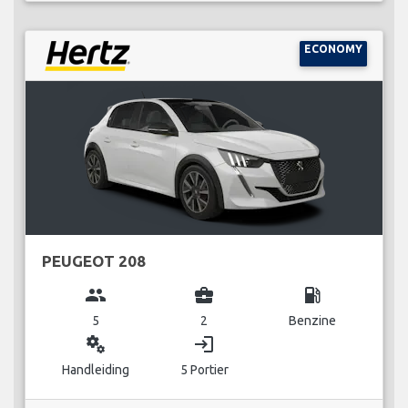
ECONOMY
PEUGEOT 208
group
business_center
local_gas_station
5
2
Benzine
miscellaneous_services
login
Handleiding
5 Portier