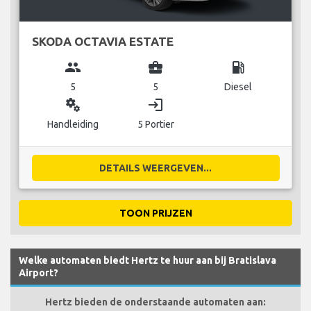
SKODA OCTAVIA ESTATE
group
business_center
local_gas_station
5
5
Diesel
miscellaneous_services
login
Handleiding
5 Portier
DETAILS WEERGEVEN...
TOON PRIJZEN
Welke automaten biedt Hertz te huur aan bij Bratislava
Airport?
Hertz bieden de onderstaande automaten aan: