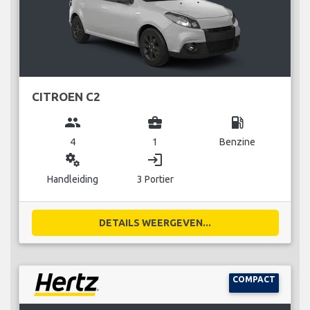
CITROEN C2
group
business_center
local_gas_station
4
1
Benzine
miscellaneous_services
login
Handleiding
3 Portier
DETAILS WEERGEVEN...
COMPACT