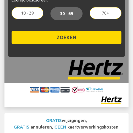
18 - 29
70+
30 - 69
ZOEKEN
GRATIS
wijzigingen,
GRATIS
annuleren,
GEEN
kaartverwerkingskosten!