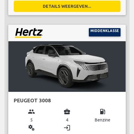
DETAILS WEERGEVEN...
MIDDENKLASSE
PEUGEOT 3008
group
business_center
local_gas_station
5
4
Benzine
miscellaneous_services
login