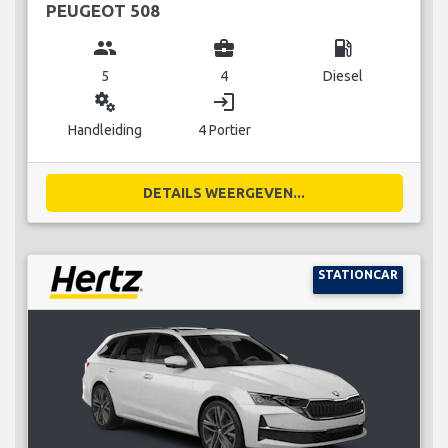
PEUGEOT 508
group
business_center
local_gas_station
5
4
Diesel
miscellaneous_services
login
Handleiding
4 Portier
DETAILS WEERGEVEN...
STATIONCAR