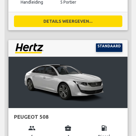
Handleiding
5 Portier
DETAILS WEERGEVEN...
STANDAARD
PEUGEOT 508
group
business_center
local_gas_station