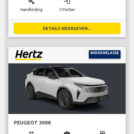
miscellaneous_services
login
Handleiding
5 Portier
DETAILS WEERGEVEN...
MIDDENKLASSE
PEUGEOT 3008
group
business_center
local_gas_station