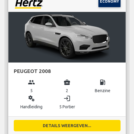
ECONOMY
PEUGEOT 2008
group
business_center
local_gas_station
5
2
Benzine
miscellaneous_services
login
Handleiding
5 Portier
DETAILS WEERGEVEN...