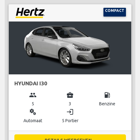
COMPACT
HYUNDAI I30
group
business_center
local_gas_station
5
3
Benzine
miscellaneous_services
login
Automaat
5 Portier