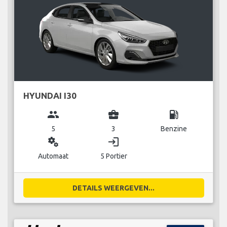
HYUNDAI I30
group
business_center
local_gas_station
5
3
Benzine
miscellaneous_services
login
Automaat
5 Portier
DETAILS WEERGEVEN...