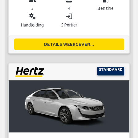
5
4
Benzine
miscellaneous_services
login
Handleiding
5 Portier
DETAILS WEERGEVEN...
STANDAARD