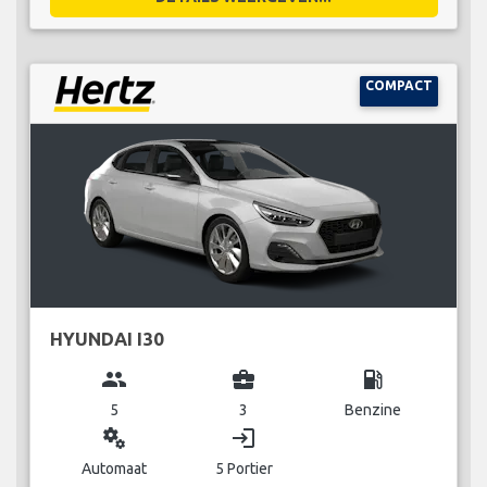
COMPACT
HYUNDAI I30
group
business_center
local_gas_station
5
3
Benzine
miscellaneous_services
login
Automaat
5 Portier