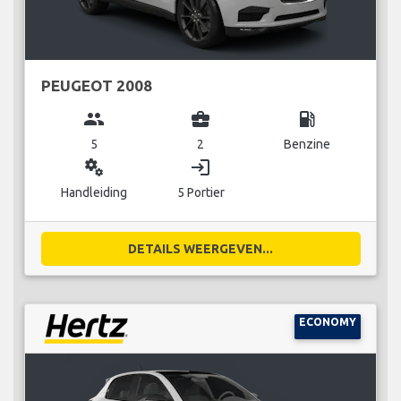
PEUGEOT 2008
group
business_center
local_gas_station
5
2
Benzine
miscellaneous_services
login
Handleiding
5 Portier
DETAILS WEERGEVEN...
ECONOMY