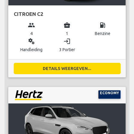
CITROEN C2
group
business_center
local_gas_station
4
1
Benzine
miscellaneous_services
login
Handleiding
3 Portier
DETAILS WEERGEVEN...
ECONOMY