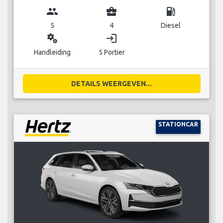
group
business_center
local_gas_station
5
4
Diesel
miscellaneous_services
login
Handleiding
5 Portier
DETAILS WEERGEVEN...
STATIONCAR