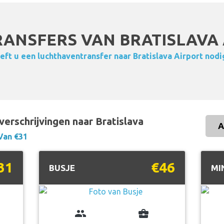
ANSFERS VAN BRATISLAVA 
eft u een luchthaventransfer naar Bratislava Airport nodi
verschrijvingen naar Bratislava
A
Van €31
31
€46
BUSJE
MI
group
business_center