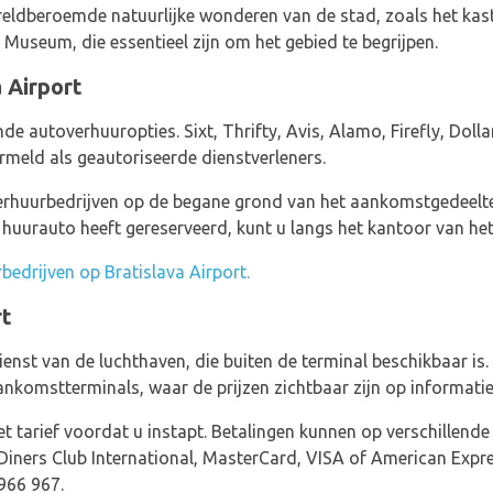
ldberoemde natuurlijke wonderen van de stad, zoals het kaste
y Museum, die essentieel zijn om het gebied te begrijpen.
 Airport
ende autoverhuuropties. Sixt, Thrifty, Avis, Alamo, Firefly, Dol
meld als geautoriseerde dienstverleners.
erhuurbedrijven op de begane grond van het aankomstgedeelt
n huurauto heeft gereserveerd, kunt u langs het kantoor van he
rbedrijven op Bratislava Airport.
rt
enst van de luchthaven, die buiten de terminal beschikbaar is
ankomstterminals, waar de prijzen zichtbaar zijn op informati
het tarief voordat u instapt. Betalingen kunnen op verschillen
Diners Club International, MasterCard, VISA of American Expre
966 967.