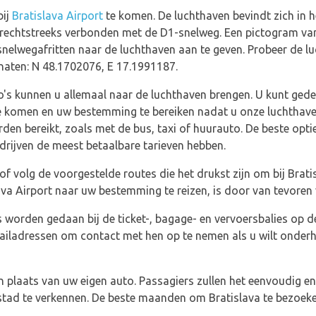
bij
Bratislava Airport
te komen. De luchthaven bevindt zich in he
 rechtstreeks verbonden met de D1-snelweg. Een pictogram van
nelwegafritten naar de luchthaven aan te geven. Probeer de l
aten: N 48.1702076, E 17.1991187.
o's kunnen u allemaal naar de luchthaven brengen. U kunt gedet
te komen en uw bestemming te bereiken nadat u onze luchthave
den bereikt, zoals met de bus, taxi of huurauto. De beste opti
drijven de meest betaalbare tarieven hebben.
f volg de voorgestelde routes die het drukst zijn om bij Brat
va Airport naar uw bestemming te reizen, is door van tevoren v
 worden gedaan bij de ticket-, bagage- en vervoersbalies op d
ailadressen om contact met hen op te nemen als u wilt onde
in plaats van uw eigen auto. Passagiers zullen het eenvoudig 
e stad te verkennen. De beste maanden om Bratislava te bezoeke