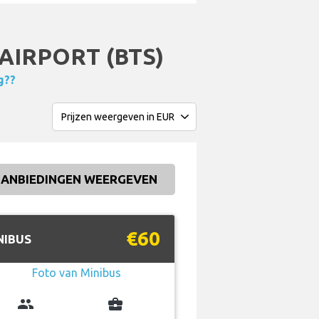
AIRPORT (BTS)
g??
ANBIEDINGEN WEERGEVEN
€60
NIBUS
group
business_center