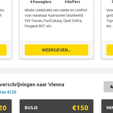
4 Passagiers
4 Koffers
ers
Ideale combinatie van ruimte en comfort
Voo
el
voor maximaal 4 personen Voorbeeld:
gro
VW Touran, Ford Galaxy, Opel Zefira,
Toyo
Peugeot 807, etc.
etc.
WEERGEVEN...
verschrijvingen naar Vienna
A
Van €120
20
€150
BUSJE
MI