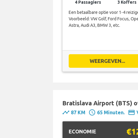
4 Passagiers
3 Koffers
Een betaalbare optie voor 1-4 reizig
Voorbeeld: VW Golf, Ford Focus, Op
Astra, Audi A3, BMW 3, etc.
WEERGEVEN...
Bratislava Airport (BTS) o
timeline
schedule
payment
87 KM
65 Minuten.
€1
ECONOMIE