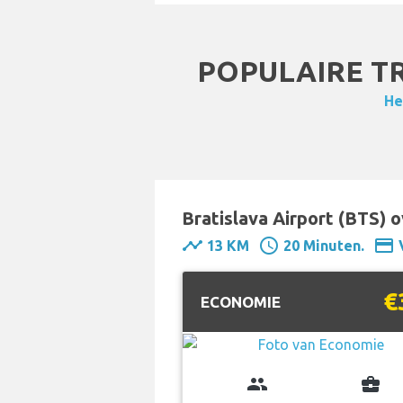
POPULAIRE TR
He
Bratislava Airport (BTS) o
timeline
schedule
payment
13 KM
20 Minuten.
€
ECONOMIE
group
business_center