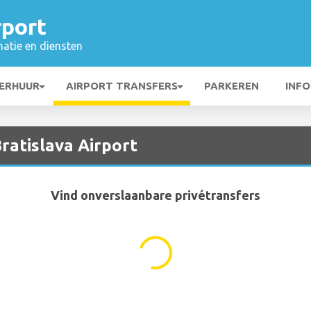
rport
matie en diensten
ERHUUR
AIRPORT TRANSFERS
PARKEREN
INFO
ratislava Airport
Vind onverslaanbare privétransfers
...