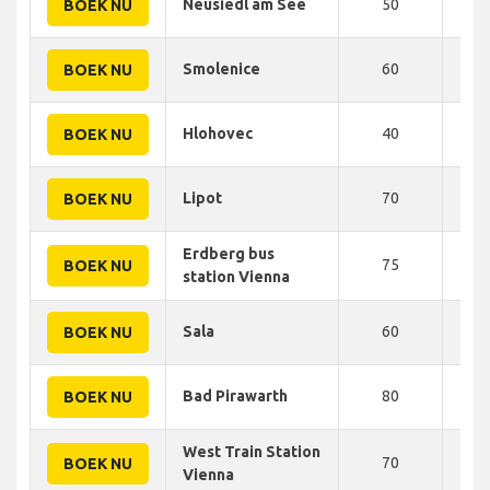
Neusiedl am See
50
57
BOEK NU
Smolenice
60
60
BOEK NU
Hlohovec
40
61
BOEK NU
Lipot
70
70
BOEK NU
Erdberg bus
75
75
BOEK NU
station Vienna
Sala
60
75
BOEK NU
Bad Pirawarth
80
82
BOEK NU
West Train Station
70
87
BOEK NU
Vienna