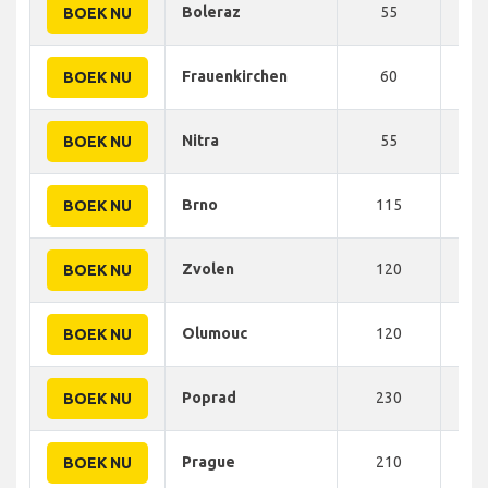
Boleraz
55
65
BOEK NU
Frauenkirchen
60
70
BOEK NU
Nitra
55
84
BOEK NU
Brno
115
151
BOEK NU
Zvolen
120
190
BOEK NU
Olumouc
120
214
BOEK NU
Poprad
230
321
BOEK NU
Prague
210
350
BOEK NU