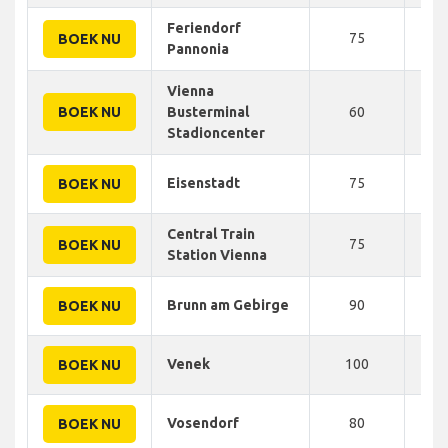
Feriendorf
75
90
BOEK NU
Pannonia
Vienna
BOEK NU
Busterminal
60
90
Stadioncenter
Eisenstadt
75
95
BOEK NU
Central Train
75
100
BOEK NU
Station Vienna
Brunn am Gebirge
90
100
BOEK NU
Venek
100
100
BOEK NU
Vosendorf
80
100
BOEK NU