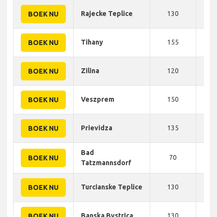
Rajecke Teplice
130
192
BOEK NU
Tihany
155
193
BOEK NU
Zilina
120
195
BOEK NU
Veszprem
150
200
BOEK NU
Prievidza
135
200
BOEK NU
Bad
70
200
BOEK NU
Tatzmannsdorf
Turcianske Teplice
130
205
BOEK NU
Banska Bystrica
130
205
BOEK NU