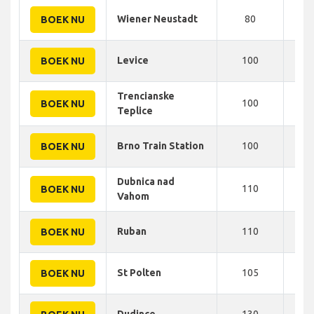
Wiener Neustadt
80
140
BOEK NU
Levice
100
143
BOEK NU
Trencianske
100
145
BOEK NU
Teplice
Brno Train Station
100
145
BOEK NU
Dubnica nad
110
145
BOEK NU
Vahom
Ruban
110
150
BOEK NU
St Polten
105
160
BOEK NU
Dudince
130
168