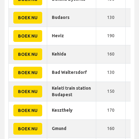
Budaors
130
208
BOEK NU
Heviz
190
210
BOEK NU
Kehida
160
210
BOEK NU
Bad Waltersdorf
130
215
BOEK NU
Keleti train station
150
215
BOEK NU
Budapest
Keszthely
170
218
BOEK NU
Gmund
160
225
BOEK NU