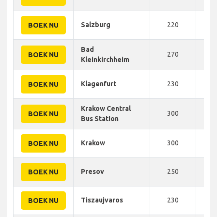
Salzburg
220
400
BOEK NU
Bad
270
400
BOEK NU
Kleinkirchheim
Klagenfurt
230
400
BOEK NU
Krakow Central
300
410
BOEK NU
Bus Station
Krakow
300
410
BOEK NU
Presov
250
410
BOEK NU
Tiszaujvaros
230
410
BOEK NU