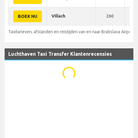
Villach
260
440
BOEK NU
Taxitarieven, afstanden en reistijden van en naar Bratislava Airport 
Luchthaven Taxi Transfer Klantenrecensies
...