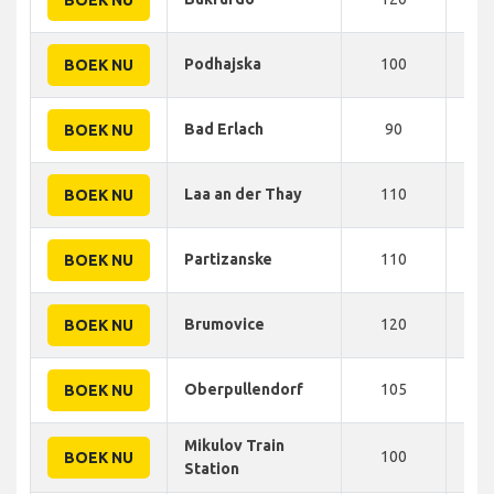
Podhajska
100
130
BOEK NU
Bad Erlach
90
130
BOEK NU
Laa an der Thay
110
130
BOEK NU
Partizanske
110
134
BOEK NU
Brumovice
120
135
BOEK NU
Oberpullendorf
105
140
BOEK NU
Mikulov Train
100
140
BOEK NU
Station