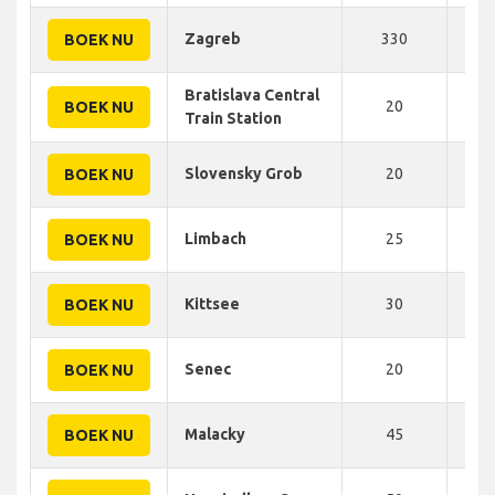
Zagreb
330
446
BOEK NU
Bratislava Central
20
14
BOEK NU
Train Station
Slovensky Grob
20
18
BOEK NU
Limbach
25
20
BOEK NU
Kittsee
30
20
BOEK NU
Senec
20
22
BOEK NU
Malacky
45
50
BOEK NU