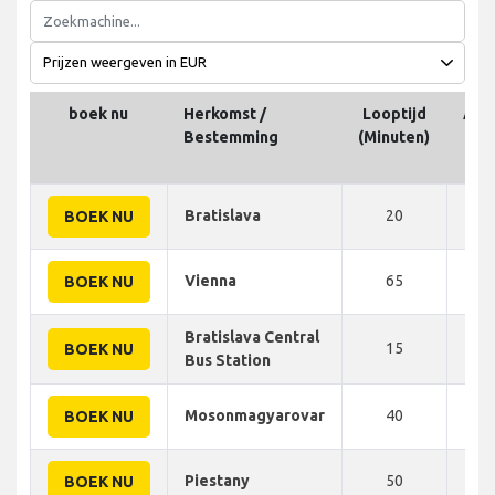
boek nu
Herkomst /
Looptijd
Afs
Bestemming
(Minuten)
Bratislava
20
13
BOEK NU
Vienna
65
87
BOEK NU
Bratislava Central
15
10
BOEK NU
Bus Station
Mosonmagyarovar
40
50
BOEK NU
Piestany
50
78
BOEK NU