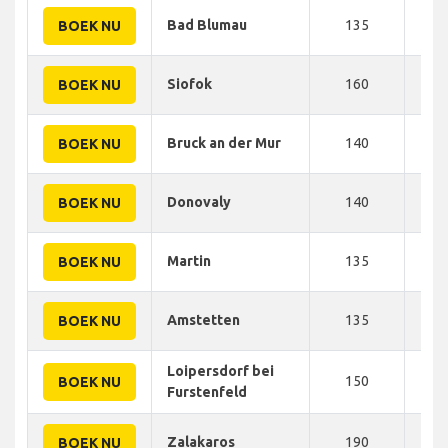
Bad Blumau
135
225
BOEK NU
Siofok
160
225
BOEK NU
Bruck an der Mur
140
225
BOEK NU
Donovaly
140
230
BOEK NU
Martin
135
230
BOEK NU
Amstetten
135
230
BOEK NU
Loipersdorf bei
150
240
BOEK NU
Furstenfeld
Zalakaros
190
243
BOEK NU