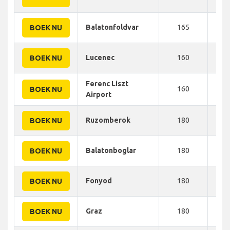
Balatonfoldvar
165
245
BOEK NU
Lucenec
160
248
BOEK NU
Ferenc Liszt
160
250
BOEK NU
Airport
Ruzomberok
180
260
BOEK NU
Balatonboglar
180
265
BOEK NU
Fonyod
180
275
BOEK NU
Graz
180
280
BOEK NU