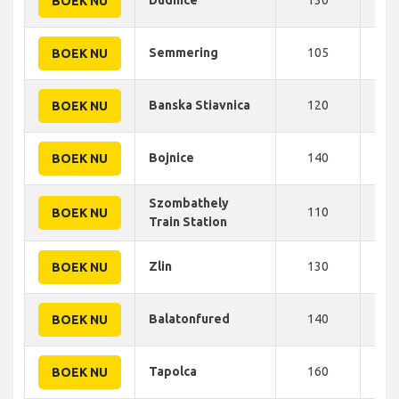
BOEK NU
Semmering
105
170
BOEK NU
Banska Stiavnica
120
170
BOEK NU
Bojnice
140
178
BOEK NU
Szombathely
110
180
BOEK NU
Train Station
Zlin
130
180
BOEK NU
Balatonfured
140
185
BOEK NU
Tapolca
160
186
BOEK NU