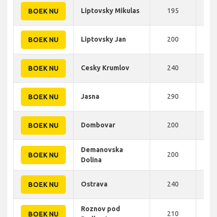
Liptovsky Mikulas
195
281
BOEK NU
Liptovsky Jan
200
285
BOEK NU
Cesky Krumlov
240
288
BOEK NU
Jasna
290
290
BOEK NU
Dombovar
200
290
BOEK NU
Demanovska
200
295
BOEK NU
Dolina
Ostrava
240
296
BOEK NU
Roznov pod
210
300
BOEK NU