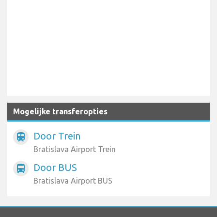
Mogelijke transferopties
Door Trein
train
Bratislava Airport Trein
Door BUS
directions_bus
Bratislava Airport BUS