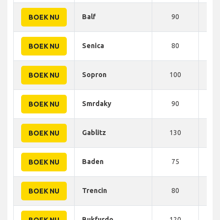
Balf
90
105
BOEK NU
Senica
80
105
BOEK NU
Sopron
100
110
BOEK NU
Smrdaky
90
110
BOEK NU
Gablitz
130
110
BOEK NU
Baden
75
115
BOEK NU
Trencin
80
125
BOEK NU
Bukfurdo
120
125
BOEK NU