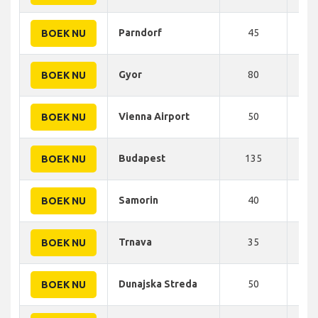
Parndorf
45
48
BOEK NU
Gyor
80
90
BOEK NU
Vienna Airport
50
72
BOEK NU
Budapest
135
215
BOEK NU
Samorin
40
30
BOEK NU
Trnava
35
47
BOEK NU
Dunajska Streda
50
46
BOEK NU