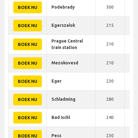
Podebrady
300
355
BOEK NU
Egerszalok
215
368
BOEK NU
Prague Central
210
370
BOEK NU
train station
Mezokovesd
210
370
BOEK NU
Eger
230
377
BOEK NU
Schladming
280
380
BOEK NU
Bad Ischl
240
385
BOEK NU
Pecs
230
395
BOEK NU