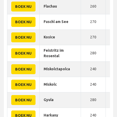
Flachau
260
410
BOEK NU
Fuschl am See
270
415
BOEK NU
Kosice
270
420
BOEK NU
Feistritz im
280
420
BOEK NU
Rosental
Miskolctapolca
240
422
BOEK NU
Miskolc
240
425
BOEK NU
Gyula
280
435
BOEK NU
Harkany
240
435
BOEK NU