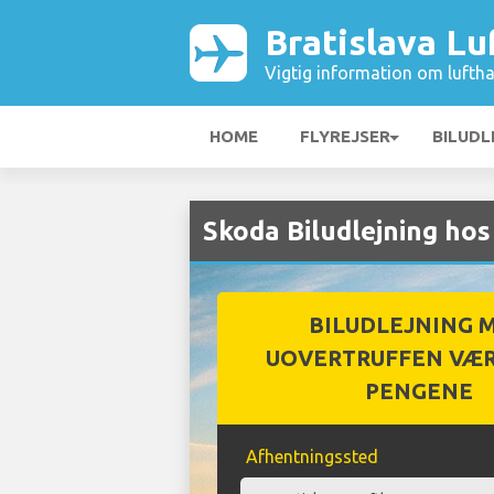
Bratislava Lu
Vigtig information om luftha
HOME
FLYREJSER
BILUDL
Skoda Biludlejning hos
BILUDLEJNING 
UOVERTRUFFEN VÆR
PENGENE
Afhentningssted