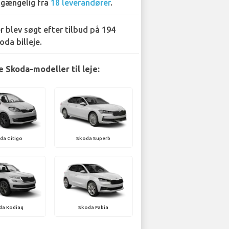
lgængelig fra
18 leverandører
.
r blev søgt efter tilbud på 194
oda billeje.
 Skoda-modeller til leje:
da Citigo
Skoda Superb
da Kodiaq
Skoda Fabia