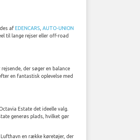
ydes af
EDENCARS
,
AUTO-UNION
til lange rejser eller off-road
r rejsende, der søger en balance
efter en fantastisk oplevelse med
tavia Estate det ideelle valg.
state generøs plads, hvilket gør
a Lufthavn en række køretøjer, der