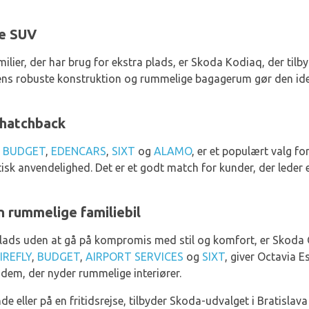
te SUV
milier, der har brug for ekstra plads, er Skoda Kodiaq, der tilb
ens robuste konstruktion og rummelige bagagerum gør den ideel 
 hatchback
,
BUDGET
,
EDENCARS
,
SIXT
og
ALAMO
, er et populært valg fo
sk anvendelighed. Det er et godt match for kunder, der leder 
 rummelige familiebil
plads uden at gå på kompromis med stil og komfort, er Skoda Oc
IREFLY
,
BUDGET
,
AIRPORT SERVICES
og
SIXT
, giver Octavia E
til dem, der nyder rummelige interiører.
e eller på en fritidsrejse, tilbyder Skoda-udvalget i Bratislav