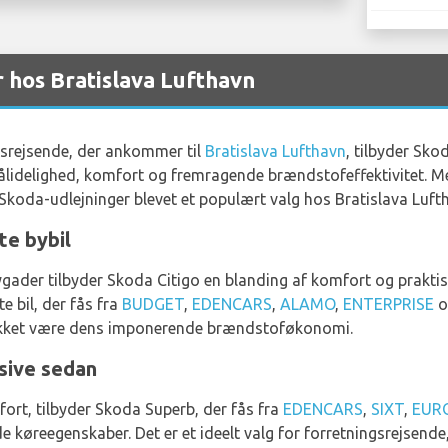
 hos Bratislava Lufthavn
dsrejsende, der ankommer til
Bratislava Lufthavn
, tilbyder Sko
pålidelighed, komfort og fremragende brændstofeffektivitet. Me
Skoda-udlejninger blevet et populært valg hos Bratislava Lufth
te bybil
e bygader tilbyder Skoda Citigo en blanding af komfort og prakt
 bil, der fås fra
BUDGET
,
EDENCARS
,
ALAMO
,
ENTERPRISE
o
takket være dens imponerende brændstoføkonomi.
sive sedan
ort, tilbyder Skoda Superb, der fås fra
EDENCARS
,
SIXT
,
EUR
 køreegenskaber. Det er et ideelt valg for forretningsrejsende