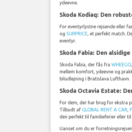
ydeevne.
Skoda Kodiaq: Den robus
For eventyrlystne rejsende eller fa
og
SURPRICE
, et perfekt match. D
eventyr.
Skoda Fabia: Den alsidige
Skoda Fabia, der fås fra
WHEEGO
mellem komfort, ydeevne og prakti
biludlejning i Bratislava Lufthavn.
Skoda Octavia Estate: Den
For dem, der har brug for ekstra 
Tilbudt af
GLOBAL RENT A CAR
,
F
den perfekt til familieferier eller 
Uanset om du er forretningsrejsend