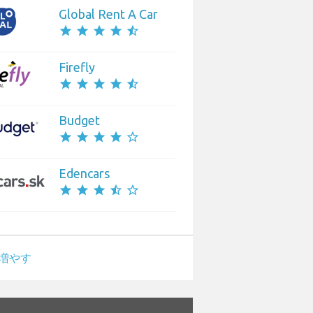
Global Rent A Car
star
star
star
star
star_half
Firefly
star
star
star
star
star_half
Budget
star
star
star
star
star_border
Edencars
star
star
star
star_half
star_border
増やす