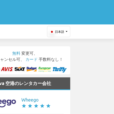
日本語
無料
変更可、
ャンセル可、
カード
手数料なし！
slava 空港のレンタカー会社
Wheego
star
star
star
star
star