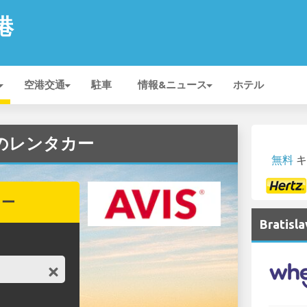
空港
空港交通
駐車
情報&ニュース
ホテル
VISのレンタカー
無料
キ
カー
Brati