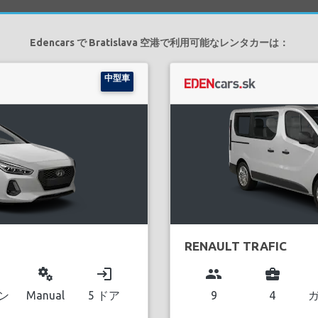
Edencars で Bratislava 空港で利用可能なレンタカーは：
中型車
RENAULT TRAFIC
miscellaneous_services
login
group
business_center
ン
Manual
5 ドア
9
4