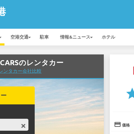
空港
空港交通
駐車
情報&ニュース
ホテル
DENCARSのレンタカー
空港でレンタカー会社比較
st
カー
credit_card
価格