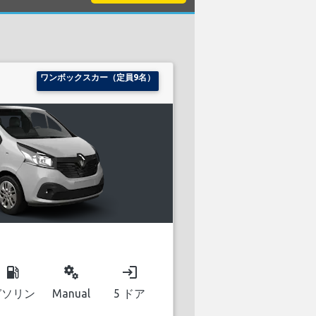
ワンボックスカー（定員9名）
local_gas_station
miscellaneous_services
login
ガソリン
Manual
5 ドア