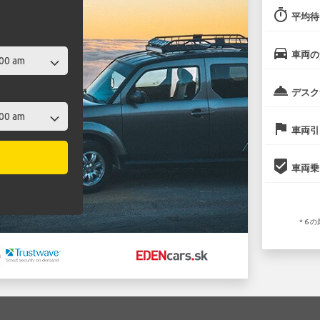
timer
平均待
directions_car
車両の
room_service
デスク
flag
車両引
beenhere
車両乗
* 6