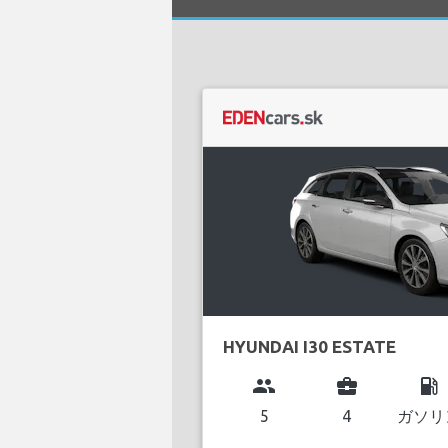
HYUNDAI I30 ESTATE
group
business_center
local_gas_station
5
4
ガソリ