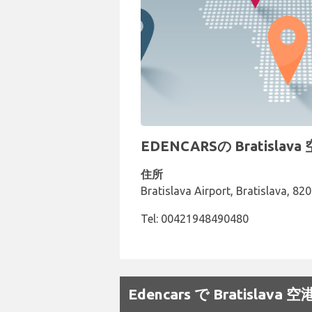
EDENCARSの Bratisl
住所
Bratislava Airport, Bratislava, 82
Tel: 00421948490480
Edencars で Bratis