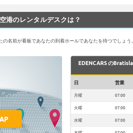
slava 空港のレンタルデスクは？
たの名前が看板であなたの到着ホールであなたを待つでしょう。
EDENCARS のBrat
日
営業
月曜
07:00
火曜
07:00
水曜
07:00
木曜
07:00