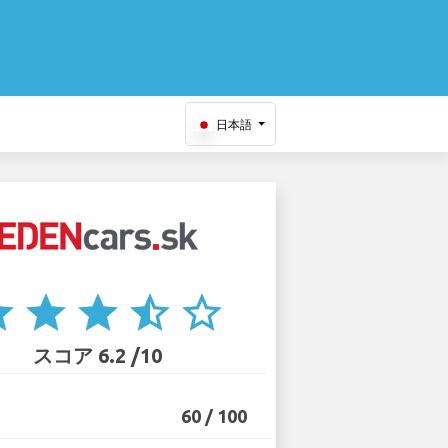
日本語
ar
star
star
star_half
star_border
スコア 6.2 /10
60 / 100