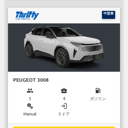
中型車
PEUGEOT 3008
group
business_center
local_gas_station
5
4
ガソリン
miscellaneous_services
login
Manual
5 ドア