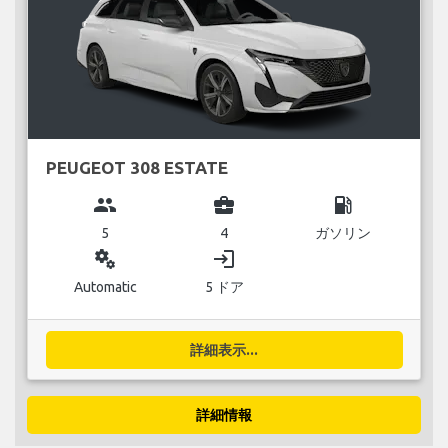
PEUGEOT 308 ESTATE
group
business_center
local_gas_station
5
4
ガソリン
miscellaneous_services
login
Automatic
5 ドア
詳細表示...
詳細情報