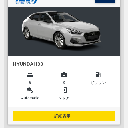
HYUNDAI I30
group
business_center
local_gas_station
5
3
ガソリン
miscellaneous_services
login
Automatic
5 ドア
詳細表示...