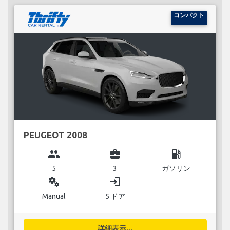
コンパクト
PEUGEOT 2008
group
business_center
local_gas_station
5
3
ガソリン
miscellaneous_services
login
Manual
5 ドア
詳細表示...