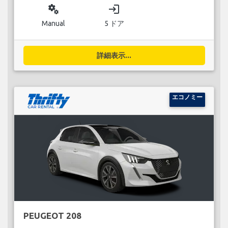
miscellaneous_services
login
Manual
5 ドア
詳細表示...
エコノミー
PEUGEOT 208