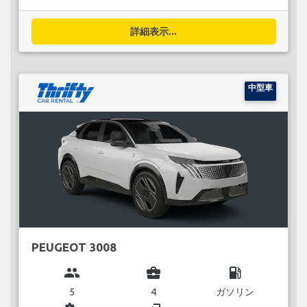
詳細表示...
中型車
PEUGEOT 3008
group
business_center
local_gas_station
5
4
ガソリン