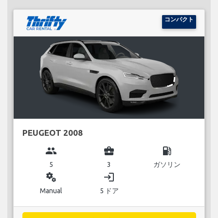
コンパクト
PEUGEOT 2008
group
business_center
local_gas_station
5
3
ガソリン
miscellaneous_services
login
Manual
5 ドア