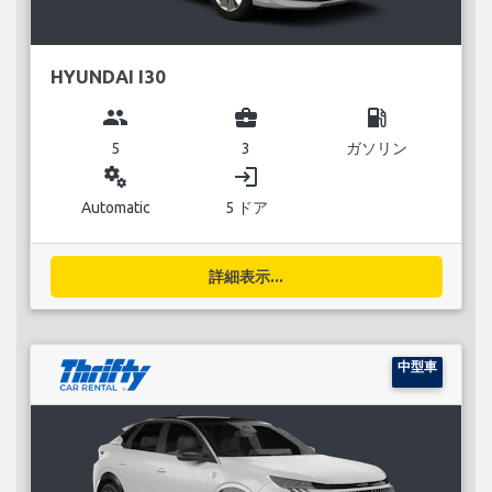
HYUNDAI I30
group
business_center
local_gas_station
5
3
ガソリン
miscellaneous_services
login
Automatic
5 ドア
詳細表示...
中型車