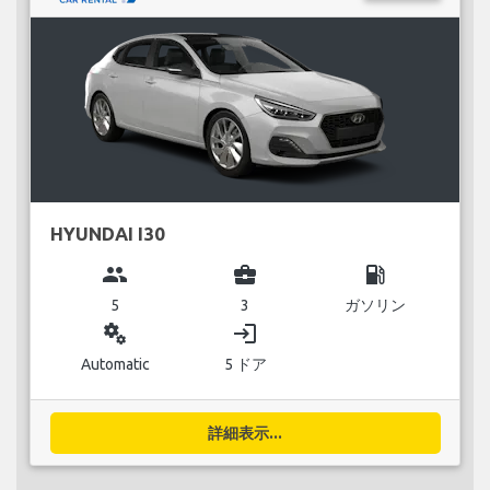
HYUNDAI I30
group
business_center
local_gas_station
5
3
ガソリン
miscellaneous_services
login
Automatic
5 ドア
詳細表示...