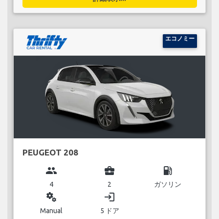
エコノミー
PEUGEOT 208
group
business_center
local_gas_station
4
2
ガソリン
miscellaneous_services
login
Manual
5 ドア