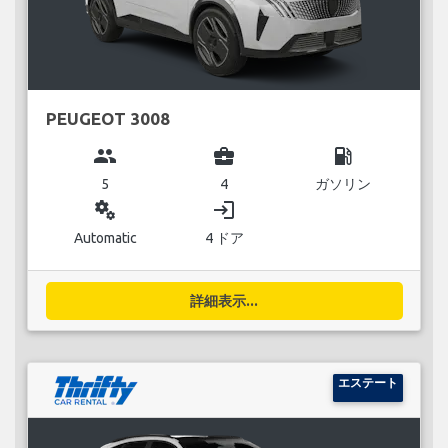
PEUGEOT 3008
group
business_center
local_gas_station
5
4
ガソリン
miscellaneous_services
login
Automatic
4 ドア
詳細表示...
エステート