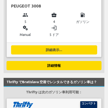
PEUGEOT 3008
group
business_center
local_gas_station
5
4
ガソリン
miscellaneous_services
login
Manual
5 ドア
詳細表示...
詳細情報
Thrifty でBratislava 空港でレンタルできるガソリン車は？
Thrifty は次のガソリン車利用可能：
コンパクト