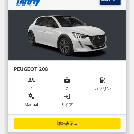
PEUGEOT 208
group
business_center
local_gas_station
4
2
ガソリン
miscellaneous_services
login
Manual
5 ドア
詳細表示...