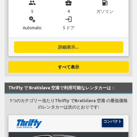
group
business_center
local_gas_station
5
4
ガソリン
miscellaneous_services
login
Automatic
5 ドア
詳細表示...
すべて表示
Thrifty で Bratislava 空港で利用可能なレンタカーは：
1つのカテゴリー当たりThrifty でBratislava 空港 の最低価格
のレンタカーは次のとおりです:
コンパクト