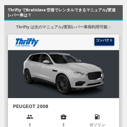
Thrifty でBratislava 空港でレンタルできるマニュアル/変速
レバー車は？
Thrifty は次のマニュアル/変則レバー車両利用可能：
コンパクト
PEUGEOT 2008
group
business_center
local_gas_station
5
3
ガソリン