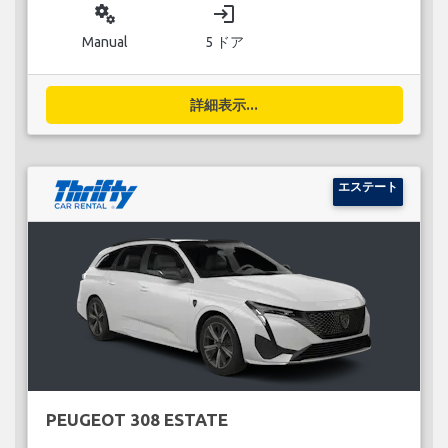
miscellaneous_services
login
Manual
5 ドア
詳細表示...
エステート
PEUGEOT 308 ESTATE