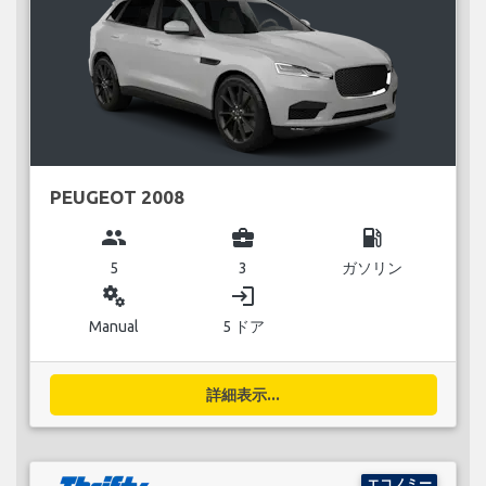
PEUGEOT 2008
group
business_center
local_gas_station
5
3
ガソリン
miscellaneous_services
login
Manual
5 ドア
詳細表示...
エコノミー