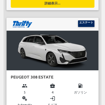
詳細表示...
エステート
PEUGEOT 308 ESTATE
group
business_center
local_gas_station
5
4
ガソリン
miscellaneous_services
login