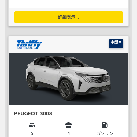
詳細表示...
中型車
PEUGEOT 3008
group
business_center
local_gas_station
5
4
ガソリン