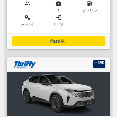
group
business_center
local_gas_station
4
2
ガソリン
miscellaneous_services
login
Manual
5 ドア
詳細表示...
中型車