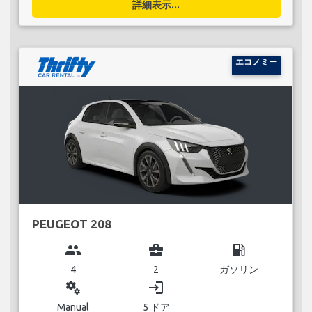
詳細表示...
エコノミー
PEUGEOT 208
group
business_center
local_gas_station
4
2
ガソリン
miscellaneous_services
login
Manual
5 ドア