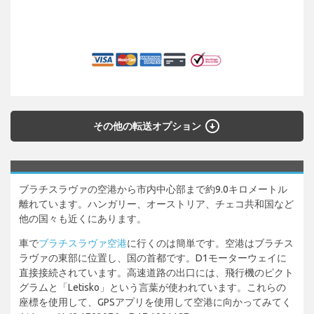
arrow_circle_down
その他の転送オプション
ブラチスラヴァの空港から市内中心部まで約9.0キロメートル
離れています。ハンガリー、オーストリア、チェコ共和国など
他の国々も近くにあります。
車で
ブラチスラヴァ空港
に行くのは簡単です。空港はブラチス
ラヴァの東部に位置し、国の首都です。D1モーターウェイに
直接接続されています。高速道路の出口には、飛行機のピクト
グラムと「Letisko」という言葉が使われています。これらの
座標を使用して、GPSアプリを使用して空港に向かってみてく