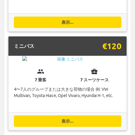
表示...
€120
ミニバス
group
business_center
7 乗客
7 スーツケース
4〜7人のグループまたは大きな荷物の場合 例: VW
Multivan, Toyota Hiace, Opel Vivaro, Hyundai H-1, etc.
表示...