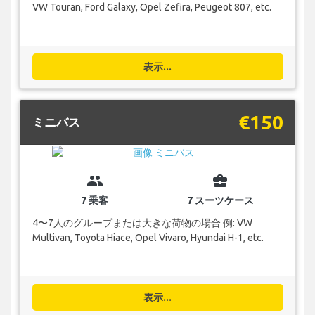
VW Touran, Ford Galaxy, Opel Zefira, Peugeot 807, etc.
表示...
€150
ミニバス
group
business_center
7 乗客
7 スーツケース
4〜7人のグループまたは大きな荷物の場合 例: VW
Multivan, Toyota Hiace, Opel Vivaro, Hyundai H-1, etc.
表示...