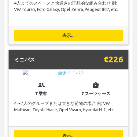
4人までのスペースと快適さの理想的な組み合わせ 例:
VW Touran, Ford Galaxy, Opel Zefira, Peugeot 807, etc.
表示...
€226
ミニバス
group
business_center
7 乗客
7 スーツケース
4〜7人のグループまたは大きな荷物の場合 例: VW
Multivan, Toyota Hiace, Opel Vivaro, Hyundai H-1, etc.
表示...