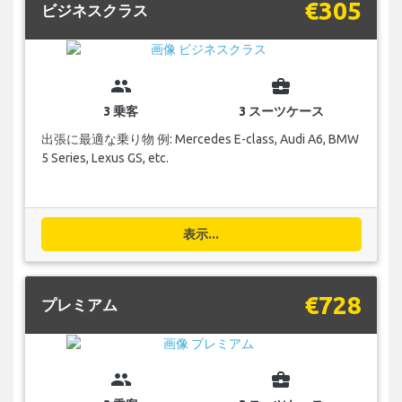
€305
ビジネスクラス
group
business_center
3 乗客
3 スーツケース
出張に最適な乗り物 例: Mercedes E-class, Audi A6, BMW
5 Series, Lexus GS, etc.
表示...
€728
プレミアム
group
business_center