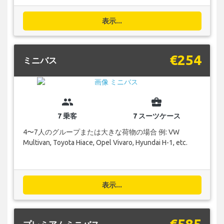
表示...
€254
ミニバス
group
business_center
7 乗客
7 スーツケース
4〜7人のグループまたは大きな荷物の場合 例: VW
Multivan, Toyota Hiace, Opel Vivaro, Hyundai H-1, etc.
表示...
€585