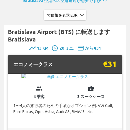
Bratislava 空港への空港送迎が必要ですか？?
Bratislava Airport (BTS) に転送します
Bratislava
timeline
schedule
payment
13 KM
20 ミニ.
から €31
€31
エコノミークラス
group
business_center
4 乗客
3 スーツケース
1〜4人の旅行者のための手頃なオプション 例: VW Golf,
Ford Focus, Opel Astra, Audi A3, BMW 3, etc.