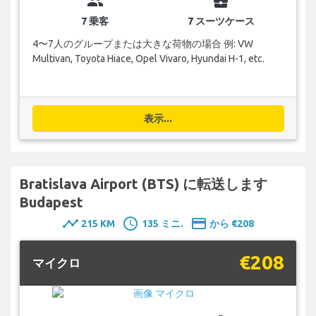
group
business_center
7 乗客
7 スーツケース
4〜7人のグループまたは大きな荷物の場合 例: VW
Multivan, Toyota Hiace, Opel Vivaro, Hyundai H-1, etc.
表示...
Bratislava Airport (BTS) に転送します
Budapest
timeline
schedule
payment
215 KM
135 ミニ.
から €208
€208
マイクロ