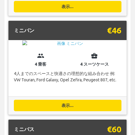
表示...
€46
ミニバン
group
business_center
4 乗客
4 スーツケース
4人までのスペースと快適さの理想的な組み合わせ 例:
VW Touran, Ford Galaxy, Opel Zefira, Peugeot 807, etc.
表示...
€60
ミニバス