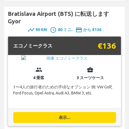
Bratislava Airport (BTS) に転送します
Gyor
timeline
schedule
payment
90 KM
80 ミニ.
から €136
€136
エコノミークラス
group
business_center
4 乗客
3 スーツケース
1〜4人の旅行者のための手頃なオプション 例: VW Golf,
Ford Focus, Opel Astra, Audi A3, BMW 3, etc.
表示...