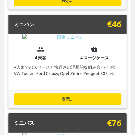
表示...
€46
ミニバン
group
business_center
4 乗客
4 スーツケース
4人までのスペースと快適さの理想的な組み合わせ 例:
VW Touran, Ford Galaxy, Opel Zefira, Peugeot 807, etc.
表示...
€76
ミニバス