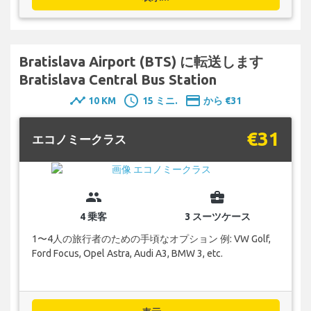
Bratislava Airport (BTS) に転送します
Bratislava Central Bus Station
timeline
schedule
payment
10 KM
15 ミニ.
から €31
€31
エコノミークラス
group
business_center
4 乗客
3 スーツケース
1〜4人の旅行者のための手頃なオプション 例: VW Golf,
Ford Focus, Opel Astra, Audi A3, BMW 3, etc.