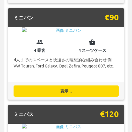
€90
ミニバン
group
business_center
4 乗客
4 スーツケース
4人までのスペースと快適さの理想的な組み合わせ 例:
VW Touran, Ford Galaxy, Opel Zefira, Peugeot 807, etc.
表示...
€120
ミニバス