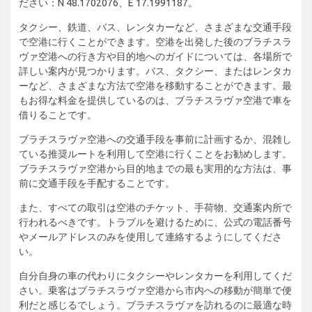
ださい：N 48.1702076、E 17.1991187。
タクシー、鉄道、バス、レンタカーなど、さまざまな交通手段
で空港に行くことができます。空港を出発した後のブラチスラ
ヴァ空港への行き方や目的地へのガイドについては、各場所で
詳しい案内が見つかります。バス、タクシー、またはレンタカ
ーなど、さまざまな方法で空港を移動することができます。最
もお得な料金を提供しているのは、ブラチスラヴァ空港で車を
借りることです。
ブラチスラヴァ空港への交通手段を事前に計画するか、混雑し
ている推奨ルートを利用して空港に行くことをお勧めします。
ブラチスラヴァ空港から目的地までの最も実用的な方法は、事
前に交通手段を手配することです。
また、すべての取引は空港のチケット、手荷物、交通案内所で
行われるべきです。トラブルを避けるために、公式の電話番号
やメールアドレスのみを使用して連絡するようにしてくださ
い。
自分自身の車の代わりにタクシーやレンタカーを利用してくだ
さい。乗客はブラチスラヴァ空港から市内への移動が簡単で便
利だと感じるでしょう。ブラチスラヴァを訪れるのに最適な時