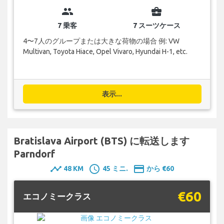
group
business_center
7 乗客
7 スーツケース
4〜7人のグループまたは大きな荷物の場合 例: VW
Multivan, Toyota Hiace, Opel Vivaro, Hyundai H-1, etc.
表示...
Bratislava Airport (BTS) に転送します
Parndorf
timeline
schedule
payment
48 KM
45 ミニ.
から €60
€60
エコノミークラス