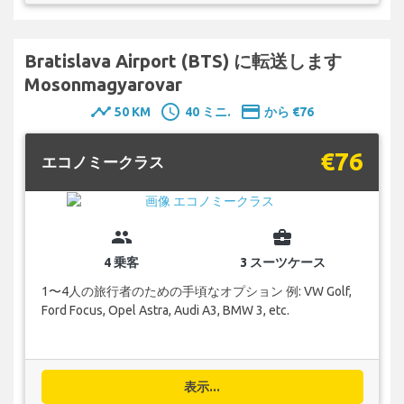
Bratislava Airport (BTS) に転送します
Mosonmagyarovar
timeline
schedule
payment
50 KM
40 ミニ.
から €76
€76
エコノミークラス
group
business_center
4 乗客
3 スーツケース
1〜4人の旅行者のための手頃なオプション 例: VW Golf,
Ford Focus, Opel Astra, Audi A3, BMW 3, etc.
表示...