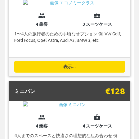
group
business_center
4 乗客
3 スーツケース
1〜4人の旅行者のための手頃なオプション 例: VW Golf,
Ford Focus, Opel Astra, Audi A3, BMW 3, etc.
表示...
€128
ミニバン
group
business_center
4 乗客
4 スーツケース
4人までのスペースと快適さの理想的な組み合わせ 例: