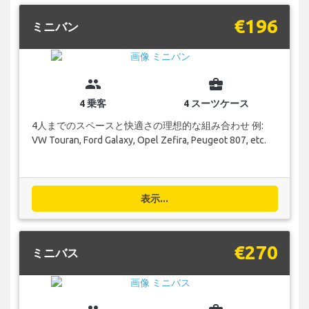
€196
ミニバン
group
business_center
4 乗客
4 スーツケース
4人までのスペースと快適さの理想的な組み合わせ 例:
VW Touran, Ford Galaxy, Opel Zefira, Peugeot 807, etc.
表示...
€270
ミニバス