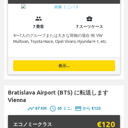
group
business_center
7 乗客
7 スーツケース
4〜7人のグループまたは大きな荷物の場合 例: VW
Multivan, Toyota Hiace, Opel Vivaro, Hyundai H-1, etc.
表示...
Bratislava Airport (BTS) に転送します
Vienna
timeline
schedule
payment
87 KM
65 ミニ.
から €120
€120
エコノミークラス