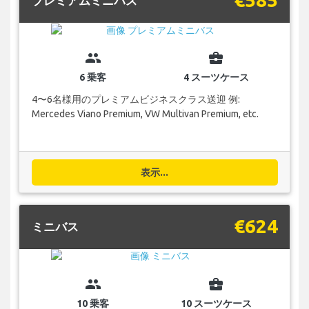
プレミアムミニバス
group
business_center
6 乗客
4 スーツケース
4〜6名様用のプレミアムビジネスクラス送迎 例:
Mercedes Viano Premium, VW Multivan Premium, etc.
表示...
€624
ミニバス
group
business_center
10 乗客
10 スーツケース