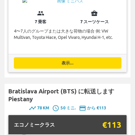
group
business_center
7 乗客
7 スーツケース
4〜7人のグループまたは大きな荷物の場合 例: VW
Multivan, Toyota Hiace, Opel Vivaro, Hyundai H-1, etc.
表示...
Bratislava Airport (BTS) に転送します
Piestany
timeline
schedule
payment
78 KM
50 ミニ.
から €113
€113
エコノミークラス