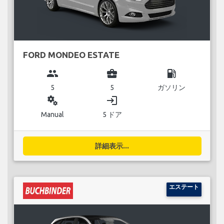
FORD MONDEO ESTATE
group
business_center
local_gas_station
5
5
ガソリン
miscellaneous_services
login
Manual
5 ドア
詳細表示...
エステート