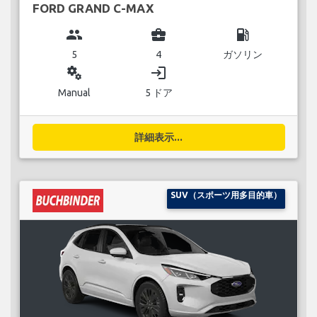
FORD GRAND C-MAX
group
business_center
local_gas_station
5
4
ガソリン
miscellaneous_services
login
Manual
5 ドア
詳細表示...
SUV（スポーツ用多目的車）