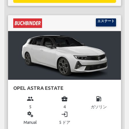
エステート
OPEL ASTRA ESTATE
group
business_center
local_gas_station
5
4
ガソリン
miscellaneous_services
login
Manual
5 ドア