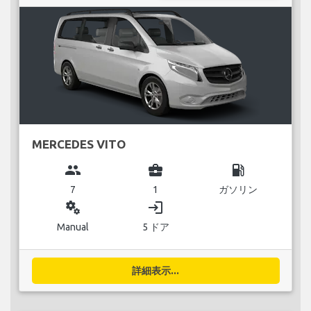
MERCEDES VITO
group
business_center
local_gas_station
7
1
ガソリン
miscellaneous_services
login
Manual
5 ドア
詳細表示...