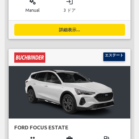
miscellaneous_services
login
Manual
3 ドア
詳細表示...
エステート
FORD FOCUS ESTATE
group
business_center
local_gas_station