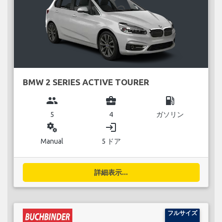
BMW 2 SERIES ACTIVE TOURER
group
business_center
local_gas_station
5
4
ガソリン
miscellaneous_services
login
Manual
5 ドア
詳細表示...
フルサイズ