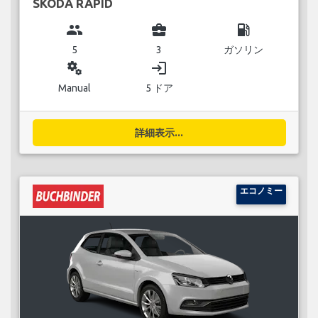
SKODA RAPID
group
business_center
local_gas_station
5
3
ガソリン
miscellaneous_services
login
Manual
5 ドア
詳細表示...
エコノミー