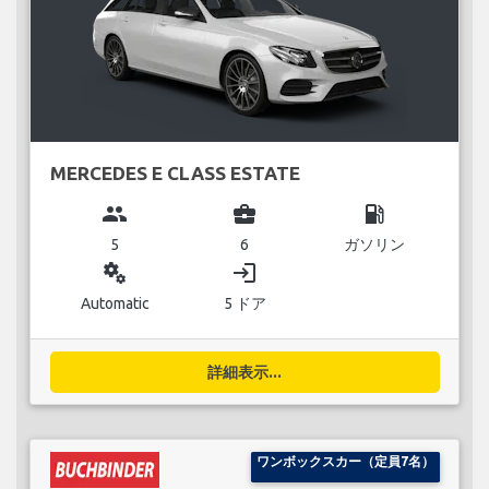
MERCEDES E CLASS ESTATE
group
business_center
local_gas_station
5
6
ガソリン
miscellaneous_services
login
Automatic
5 ドア
詳細表示...
ワンボックスカー（定員7名）