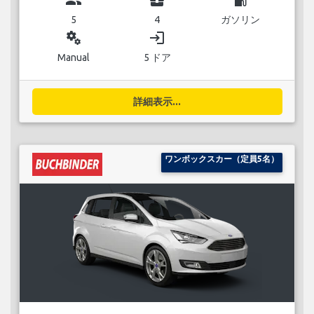
5
4
ガソリン
miscellaneous_services
login
Manual
5 ドア
詳細表示...
ワンボックスカー（定員5名）