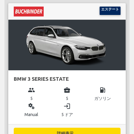
エステート
BMW 3 SERIES ESTATE
group
business_center
local_gas_station
5
5
ガソリン
miscellaneous_services
login
Manual
5 ドア
詳細表示...