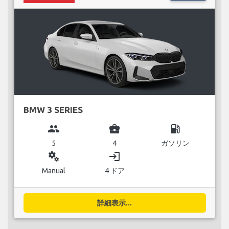
BMW 3 SERIES
group
business_center
local_gas_station
5
4
ガソリン
miscellaneous_services
login
Manual
4 ドア
詳細表示...