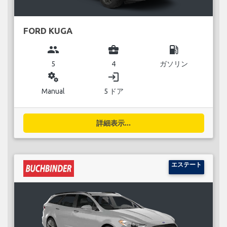
FORD KUGA
group
business_center
local_gas_station
5
4
ガソリン
miscellaneous_services
login
Manual
5 ドア
詳細表示...
エステート