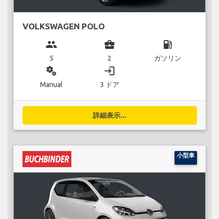
VOLKSWAGEN POLO
group
business_center
local_gas_station
5
2
ガソリン
miscellaneous_services
login
Manual
3 ドア
詳細表示...
小型車