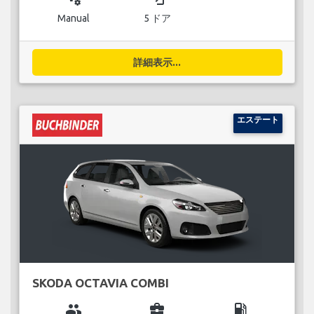
Manual
5 ドア
詳細表示...
エステート
SKODA OCTAVIA COMBI
group
business_center
local_gas_station