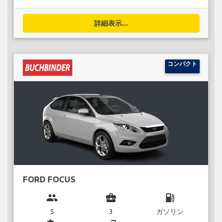
詳細表示...
コンパクト
FORD FOCUS
group
business_center
local_gas_station
5
3
ガソリン