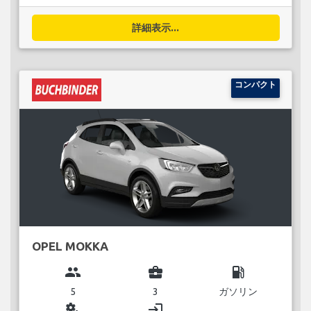
詳細表示...
コンパクト
OPEL MOKKA
group
business_center
local_gas_station
5
3
ガソリン
miscellaneous_services
login