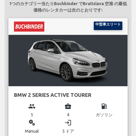
1つのカテゴリー当たりBuchbinder でBratislava 空港 の最低
価格のレンタカーは次のとおりです:
中型車エリート
BMW 2 SERIES ACTIVE TOURER
group
business_center
local_gas_station
5
4
ガソリン
miscellaneous_services
login
Manual
5 ドア