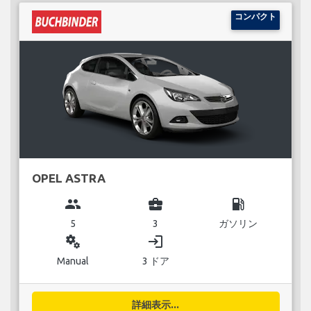
コンパクト
OPEL ASTRA
group
business_center
local_gas_station
5
3
ガソリン
miscellaneous_services
login
Manual
3 ドア
詳細表示...