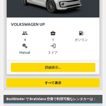
VOLKSWAGEN UP
group
business_center
local_gas_station
4
1
ガソリン
miscellaneous_services
login
Manual
3 ドア
詳細表示...
すべて表示
Buchbinder で Bratislava 空港で利用可能なレンタカーは：