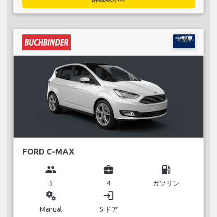
中型車
FORD C-MAX
group
business_center
local_gas_station
5
4
ガソリン
miscellaneous_services
login
Manual
5 ドア