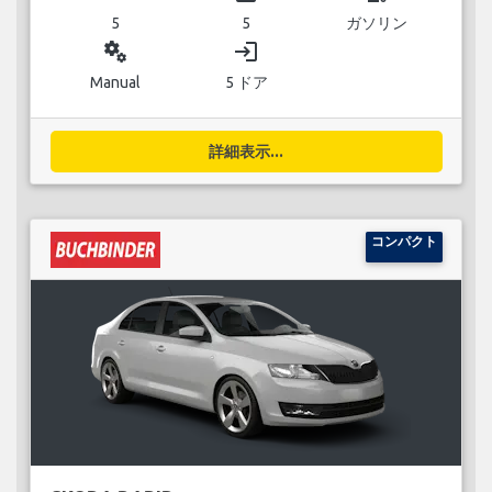
5
5
ガソリン
miscellaneous_services
login
Manual
5 ドア
詳細表示...
コンパクト