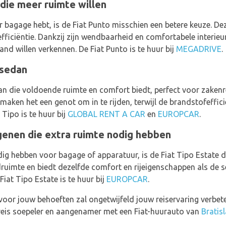
die meer ruimte willen
er bagage hebt, is de Fiat Punto misschien een betere keuze. D
fficiëntie. Dankzij zijn wendbaarheid en comfortabele interieur
nd willen verkennen. De Fiat Punto is te huur bij
MEGADRIVE
.
 sedan
dan die voldoende ruimte en comfort biedt, perfect voor zakenr
 maken het een genot om in te rijden, terwijl de brandstofeffici
 Tipo is te huur bij
GLOBAL RENT A CAR
en
EUROPCAR
.
genen die extra ruimte nodig hebben
dig hebben voor bagage of apparatuur, is de Fiat Tipo Estate d
ruimte en biedt dezelfde comfort en rijeigenschappen als de s
Fiat Tipo Estate is te huur bij
EUROPCAR
.
 voor jouw behoeften zal ongetwijfeld jouw reiservaring verbete
 reis soepeler en aangenamer met een Fiat-huurauto van
Bratis