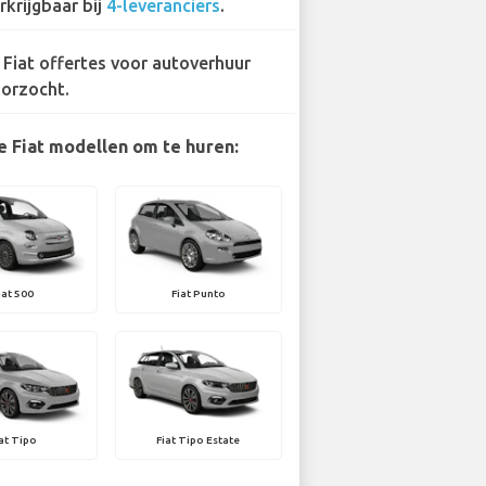
rkrijgbaar bij
4-leveranciers
.
 Fiat offertes voor autoverhuur
orzocht.
e Fiat modellen om te huren:
iat 500
Fiat Punto
iat Tipo
Fiat Tipo Estate