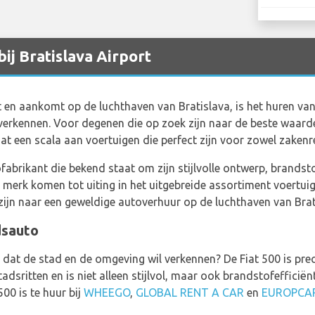
bij Bratislava Airport
ant en aankomt op de luchthaven van Bratislava, is het huren v
verkennen. Voor degenen die op zoek zijn naar de beste waard
iat een scala aan voertuigen die perfect zijn voor zowel zakenr
ofabrikant die bekend staat om zijn stijlvolle ontwerp, brandst
merk komen tot uiting in het uitgebreide assortiment voertui
 zijn naar een geweldige autoverhuur op de luchthaven van Brat
dsauto
el dat de stad en de omgeving wil verkennen? De Fiat 500 is pre
dsritten en is niet alleen stijlvol, maar ook brandstofefficië
500 is te huur bij
WHEEGO
,
GLOBAL RENT A CAR
en
EUROPCA