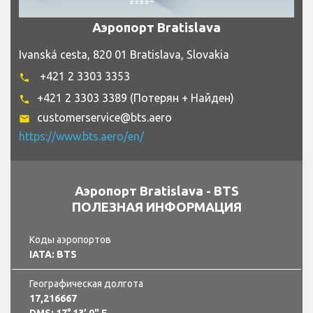
Аэропорт Bratislava
Ivanská cesta, 820 01 Bratislava, Slovakia
+421 2 3303 3353
phone
+421 2 3303 3389 (Потерян + Найден)
phone
customerservice@bts.aero
email
https://www.bts.aero/en/
Аэропорт Bratislava - BTS
ПОЛЕЗНАЯ ИНФОРМАЦИЯ
Коды аэропортов
IATA: BTS
Географическая долгота
17,216667
DMS: 17° 13’ 0" E