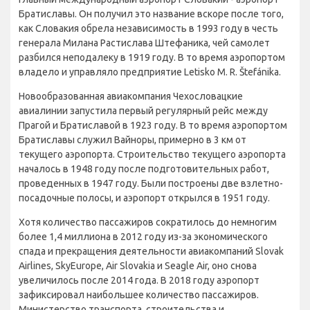
Братиславы. Он получил это название вскоре после того,
как Словакия обрела независимость в 1993 году в честь
генерала Милана Растислава Штефаника, чей самолет
разбился неподалеку в 1919 году. В то время аэропортом
владело и управляло предприятие Letisko M. R. Štefánika.
Новообразованная авиакомпания Чехословацкие
авиалинии запустила первый регулярный рейс между
Прагой и Братиславой в 1923 году. В то время аэропортом
Братиславы служил Вайноры, примерно в 3 км от
текущего аэропорта. Строительство текущего аэропорта
началось в 1948 году после подготовительных работ,
проведенных в 1947 году. Были построены две взлетно-
посадочные полосы, и аэропорт открылся в 1951 году.
Хотя количество пассажиров сократилось до немногим
более 1,4 миллиона в 2012 году из-за экономического
спада и прекращения деятельности авиакомпаний Slovak
Airlines, SkyEurope, Air Slovakia и Seagle Air, оно снова
увеличилось после 2014 года. В 2018 году аэропорт
зафиксировал наибольшее количество пассажиров.
Министерство транспорта, строительства и