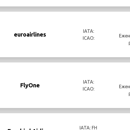
IATA:
euroairlines
Ежен
ICAO:
IATA:
FlyOne
Ежен
ICAO:
IATA: FH