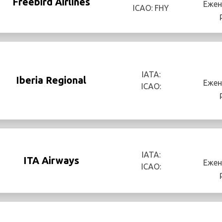
Freebird Airlines
Ежен
ICAO: FHY
IATA:
Iberia Regional
Ежен
ICAO:
IATA:
ITA Airways
Ежен
ICAO: