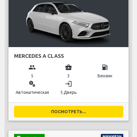
MERCEDES A CLASS
group
business_center
local_gas_station
5
3
Бензин
miscellaneous_services
login
Автоматическая
5 Дверь
ПОСМОТРЕТЬ...
МИНИВЭН