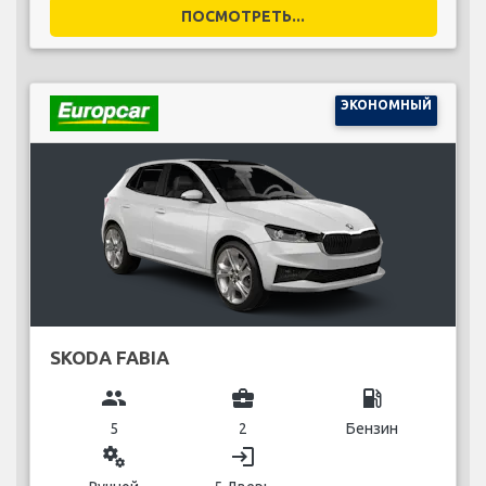
ПОСМОТРЕТЬ...
ЭКОНОМНЫЙ
SKODA FABIA
group
business_center
local_gas_station
5
2
Бензин
miscellaneous_services
login