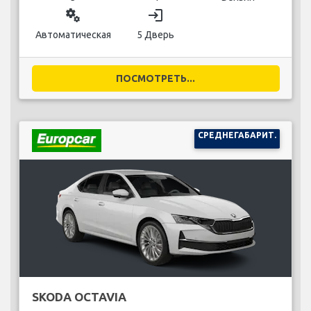
miscellaneous_services
login
Автоматическая
5 Дверь
ПОСМОТРЕТЬ...
СРЕДНЕГАБАРИТ.
SKODA OCTAVIA