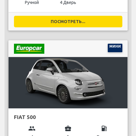
Ручной
4 Дверь
ПОСМОТРЕТЬ...
МИНИ
FIAT 500
group
business_center
local_gas_station