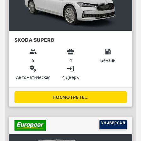
SKODA SUPERB
group
business_center
local_gas_station
5
4
Бензин
miscellaneous_services
login
Автоматическая
4 Дверь
ПОСМОТРЕТЬ...
УНИВЕРСАЛ