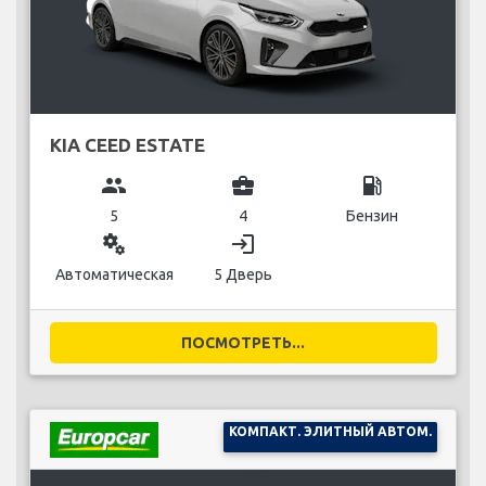
KIA CEED ESTATE
group
business_center
local_gas_station
5
4
Бензин
miscellaneous_services
login
Автоматическая
5 Дверь
ПОСМОТРЕТЬ...
КОМПАКТ. ЭЛИТНЫЙ АВТОМ.