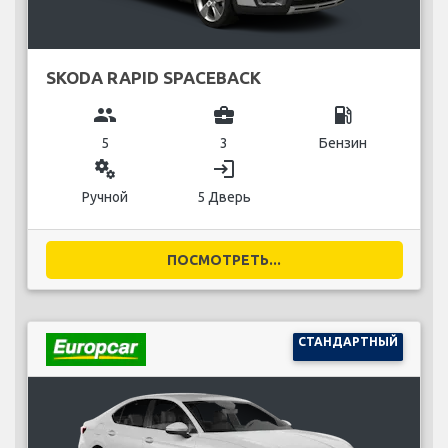
SKODA RAPID SPACEBACK
group
business_center
local_gas_station
5
3
Бензин
miscellaneous_services
login
Ручной
5 Дверь
ПОСМОТРЕТЬ...
СТАНДАРТНЫЙ