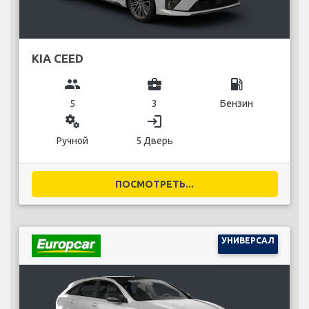
KIA CEED
group
business_center
local_gas_station
5
3
Бензин
miscellaneous_services
login
Ручной
5 Дверь
ПОСМОТРЕТЬ...
УНИВЕРСАЛ