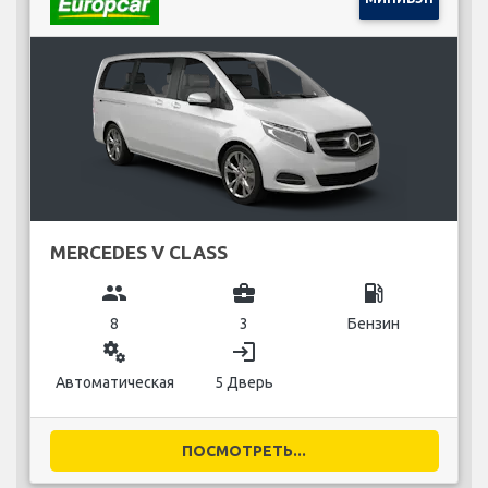
MERCEDES V CLASS
group
business_center
local_gas_station
8
3
Бензин
miscellaneous_services
login
Автоматическая
5 Дверь
ПОСМОТРЕТЬ...