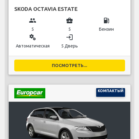
SKODA OCTAVIA ESTATE
group
business_center
local_gas_station
5
5
Бензин
miscellaneous_services
login
Автоматическая
5 Дверь
ПОСМОТРЕТЬ...
КОМПАКТЫЙ