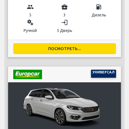
group
business_center
local_gas_station
5
3
Дизель
miscellaneous_services
login
Ручной
5 Дверь
ПОСМОТРЕТЬ...
УНИВЕРСАЛ