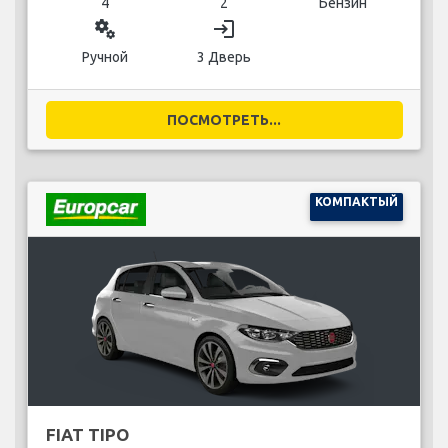
4
2
Бензин
miscellaneous_services
login
Ручной
3 Дверь
ПОСМОТРЕТЬ...
КОМПАКТЫЙ
FIAT TIPO