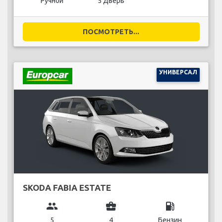
Ручной
5 Дверь
ПОСМОТРЕТЬ...
УНИВЕРСАЛ
SKODA FABIA ESTATE
group
business_center
local_gas_station
5
4
Бензин