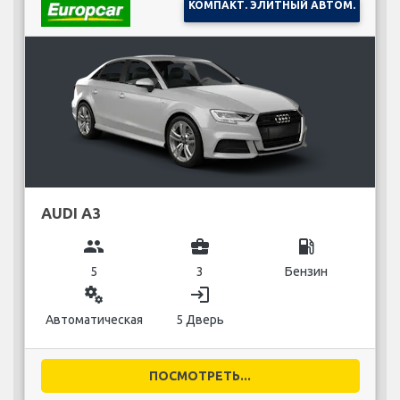
КОМПАКТ. ЭЛИТНЫЙ АВТОМ.
AUDI A3
group
business_center
local_gas_station
5
3
Бензин
miscellaneous_services
login
Автоматическая
5 Дверь
ПОСМОТРЕТЬ...