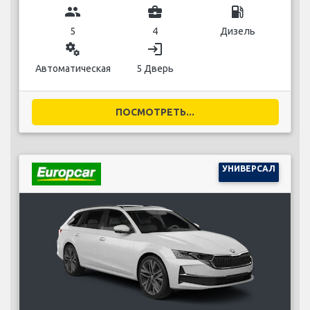
group
business_center
local_gas_station
5
4
Дизель
miscellaneous_services
login
Автоматическая
5 Дверь
ПОСМОТРЕТЬ...
УНИВЕРСАЛ