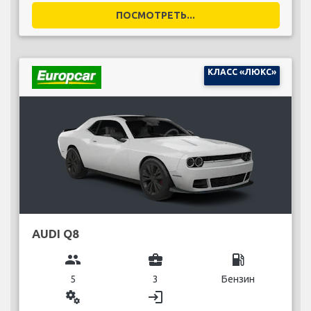
ПОСМОТРЕТЬ...
КЛАСС «ЛЮКС»
AUDI Q8
group
business_center
local_gas_station
5
3
Бензин
miscellaneous_services
login