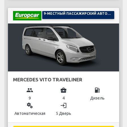
9-МЕСТНЫЙ ПАССАЖИРСКИЙ АВТОМОБИЛЬ
MERCEDES VITO TRAVELINER
group
business_center
local_gas_station
9
4
Дизель
miscellaneous_services
login
Автоматическая
5 Дверь