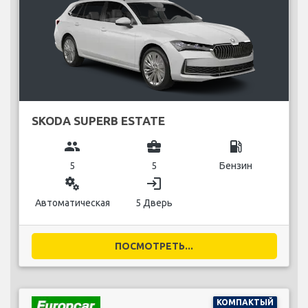
SKODA SUPERB ESTATE
group
business_center
local_gas_station
5
5
Бензин
miscellaneous_services
login
Автоматическая
5 Дверь
ПОСМОТРЕТЬ...
КОМПАКТЫЙ