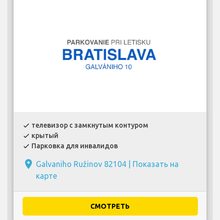
телевизор с замкнутым контуром
check
крытый
check
Парковка для инвалидов
check
place
Galvaniho Ružinov 82104 |
Показать на
карте
СМОТРЕТЬ