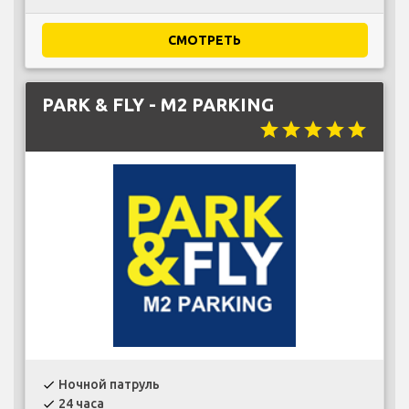
СМОТРЕТЬ
PARK & FLY - M2 PARKING
star
star
star
star
star
Ночной патруль
check
24 часа
check