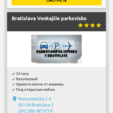
СМОТРЕТЬ
Bratislava Vonkajšie parkovisko
star
star
star
star
24 часа
check
Безопасный
check
Храните ключи от машины
check
Под открытым небом
check
place
Pestovateľská 2-4
821 04 Bratislava 2
GPS: S(N) 48°10′14″