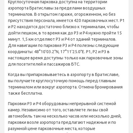
Круглосуточная парковка доступна на территории
аэропорта Братиславы за пределами воздушных
терминалов. В открытом гараже, огороженном, но без
присутствия персонала, имеется 420 парковочных мест. P1
и P2 находятся достаточно близко к терминалам, чтобы
дойти пешком, в то время как до P3 и P4 нужно пройти 15
минут. 1,5 км отделяют P3 и P4 от зданий терминалов.
Для навигации по парковке P3 и P4 полезны следующие
координаты: 48°10'03.2"N, 17°11'25.0"E. P1, P2 и P3 в
настоящее время доступны только как парковочные зоны
для посетителей и пассажиров БТС.
Когда вы припарковываетесь в аэропорту в Братиславе,
вы получаете круглосуточную помощь перед главным
терминалом или вокруг аэропорта. Отмена бронирования
также бесплатна.
Парковки P3 и P4 оборудованы непрерывной системой
камер. Независимо от того, оставляете ли вы свой
автомобиль там на несколько часов или несколько дней,
парковки возле аэропорта предлагают надежные и по
разумной цене парковочные места, которые