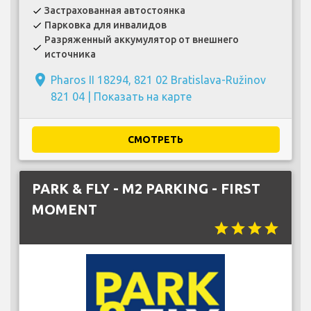
Застрахованная автостоянка
check
Парковка для инвалидов
check
Разряженный аккумулятор от внешнего
check
источника
place
Pharos II 18294, 821 02 Bratislava-Ružinov
821 04 |
Показать на карте
СМОТРЕТЬ
PARK & FLY - M2 PARKING - FIRST
MOMENT
star
star
star
star