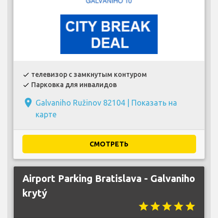
телевизор с замкнутым контуром
check
Парковка для инвалидов
check
place
Galvaniho Ružinov 82104 |
Показать на
карте
СМОТРЕТЬ
Airport Parking Bratislava - Galvaniho
krytý
star
star
star
star
star