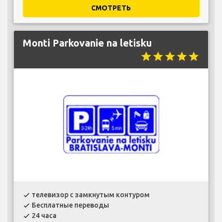
СМОТРЕТЬ
Monti Parkovanie na letisku
star
star
star
star
star
телевизор с замкнутым контуром
check
Бесплатные переводы
check
24 часа
check