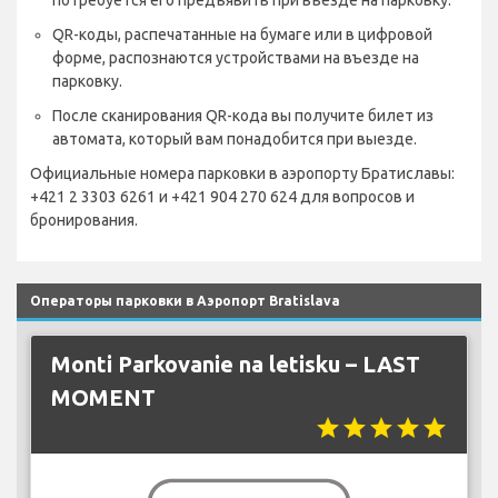
потребуется его предъявить при въезде на парковку.
QR-коды, распечатанные на бумаге или в цифровой
форме, распознаются устройствами на въезде на
парковку.
После сканирования QR-кода вы получите билет из
автомата, который вам понадобится при выезде.
Официальные номера парковки в аэропорту Братиславы:
+421 2 3303 6261 и +421 904 270 624 для вопросов и
бронирования.
Операторы парковки в Аэропорт Bratislava
Monti Parkovanie na letisku – LAST
MOMENT
star
star
star
star
star