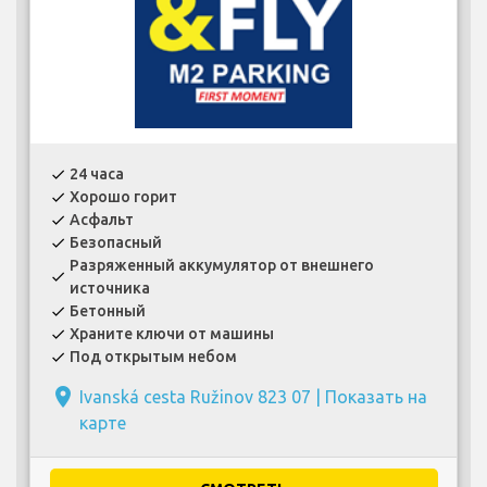
24 часа
check
Хорошо горит
check
Асфальт
check
Безопасный
check
Разряженный аккумулятор от внешнего
check
источника
Бетонный
check
Храните ключи от машины
check
Под открытым небом
check
place
Ivanská cesta Ružinov 823 07 |
Показать на
карте