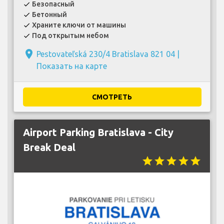
Безопасный
check
Бетонный
check
Храните ключи от машины
check
Под открытым небом
check
place
Pestovateľská 230/4 Bratislava 821 04 |
Показать на карте
СМОТРЕТЬ
Airport Parking Bratislava - City
Break Deal
star
star
star
star
star