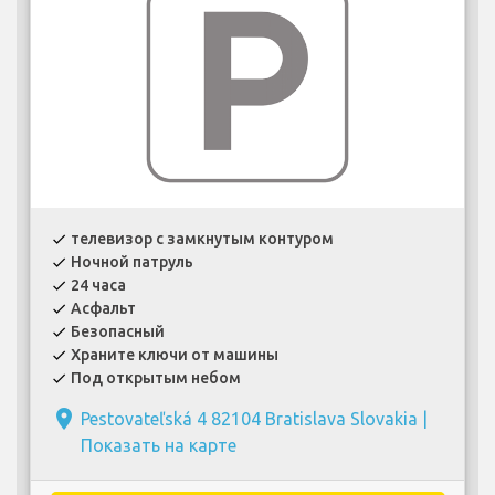
телевизор с замкнутым контуром
check
Ночной патруль
check
24 часа
check
Асфальт
check
Безопасный
check
Храните ключи от машины
check
Под открытым небом
check
place
Pestovateľská 4 82104 Bratislava Slovakia |
Показать на карте