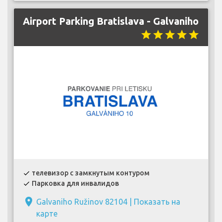
Airport Parking Bratislava - Galvaniho
star
star
star
star
star
телевизор с замкнутым контуром
check
Парковка для инвалидов
check
place
Galvaniho Ružinov 82104 |
Показать на
карте