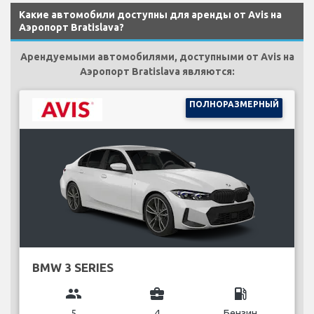
Какие автомобили доступны для аренды от Avis на
Аэропорт Bratislava?
Арендуемыми автомобилями, доступными от Avis на
Аэропорт Bratislava являются:
ПОЛНОРАЗМЕРНЫЙ
BMW 3 SERIES
group
business_center
local_gas_station
5
4
Бензин