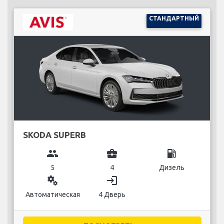
СТАНДАРТНЫЙ
SKODA SUPERB
group
business_center
local_gas_station
5
4
Дизель
miscellaneous_services
login
Автоматическая
4 Дверь