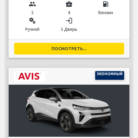
group
business_center
local_gas_station
5
4
Бензин
miscellaneous_services
login
Ручной
5 Дверь
ПОСМОТРЕТЬ...
ЭКОНОМНЫЙ