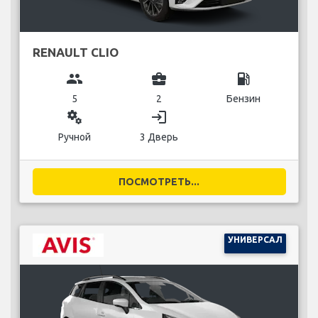
RENAULT CLIO
group
business_center
local_gas_station
5
2
Бензин
miscellaneous_services
login
Ручной
3 Дверь
ПОСМОТРЕТЬ...
УНИВЕРСАЛ