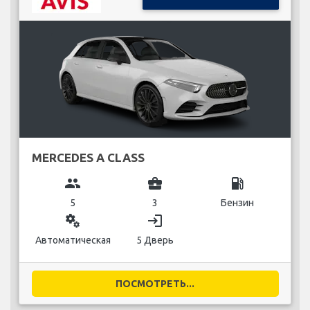
MERCEDES A CLASS
group
business_center
local_gas_station
5
3
Бензин
miscellaneous_services
login
Автоматическая
5 Дверь
ПОСМОТРЕТЬ...