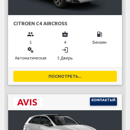
CITROEN C4 AIRCROSS
group
business_center
local_gas_station
5
4
Бензин
miscellaneous_services
login
Автоматическая
5 Дверь
ПОСМОТРЕТЬ...
КОМПАКТЫЙ