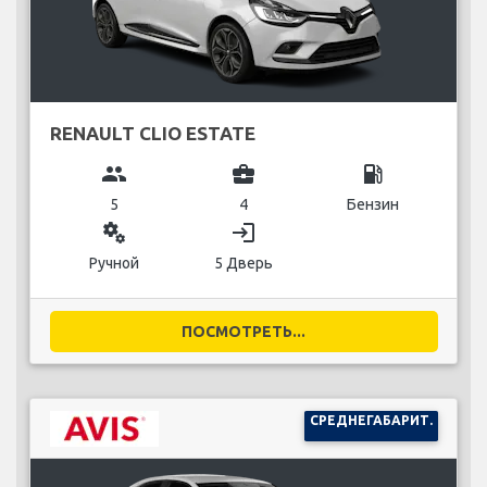
RENAULT CLIO ESTATE
group
business_center
local_gas_station
5
4
Бензин
miscellaneous_services
login
Ручной
5 Дверь
ПОСМОТРЕТЬ...
СРЕДНЕГАБАРИТ.