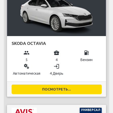
SKODA OCTAVIA
group
business_center
local_gas_station
5
4
Бензин
miscellaneous_services
login
Автоматическая
4 Дверь
ПОСМОТРЕТЬ...
УНИВЕРСАЛ