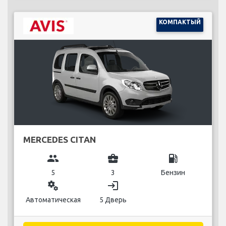
КОМПАКТЫЙ
MERCEDES CITAN
group
business_center
local_gas_station
5
3
Бензин
miscellaneous_services
login
Автоматическая
5 Дверь