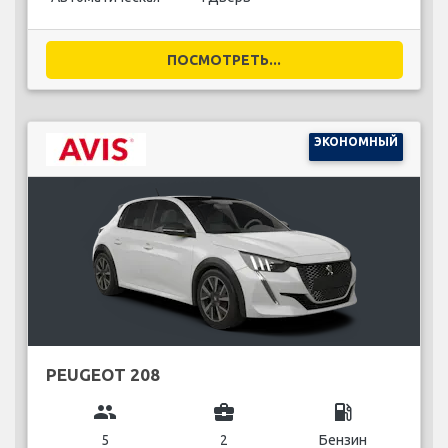
ПОСМОТРЕТЬ...
ЭКОНОМНЫЙ
PEUGEOT 208
group
business_center
local_gas_station
5
2
Бензин