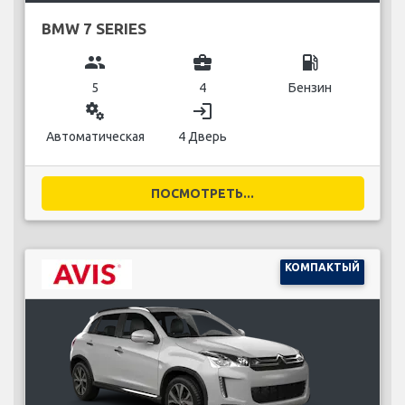
BMW 7 SERIES
group
business_center
local_gas_station
5
4
Бензин
miscellaneous_services
login
Автоматическая
4 Дверь
ПОСМОТРЕТЬ...
КОМПАКТЫЙ