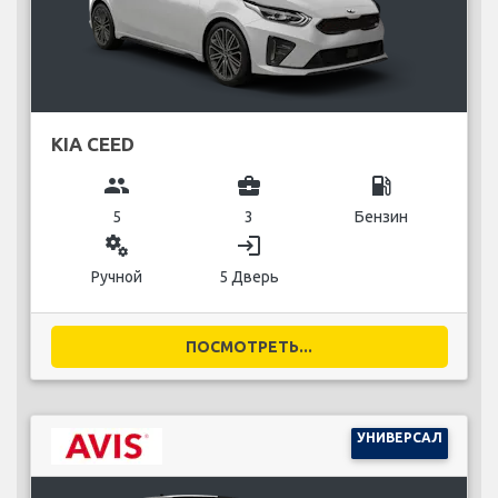
KIA CEED
group
business_center
local_gas_station
5
3
Бензин
miscellaneous_services
login
Ручной
5 Дверь
ПОСМОТРЕТЬ...
УНИВЕРСАЛ