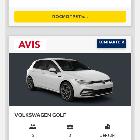
ПОСМОТРЕТЬ...
КОМПАКТЫЙ
VOLKSWAGEN GOLF
group
business_center
local_gas_station
5
3
Бензин