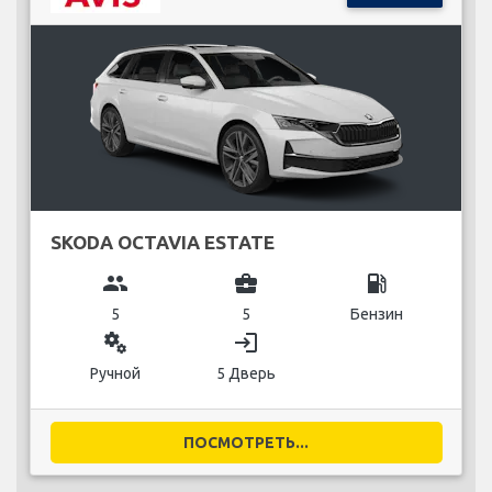
SKODA OCTAVIA ESTATE
group
business_center
local_gas_station
5
5
Бензин
miscellaneous_services
login
Ручной
5 Дверь
ПОСМОТРЕТЬ...