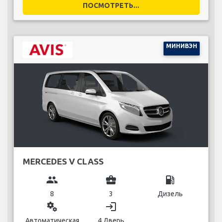
ПОСМОТРЕТЬ...
МИНИВЭН
MERCEDES V CLASS
group
business_center
local_gas_station
8
3
Дизель
miscellaneous_services
login
Автоматическая
4 Дверь