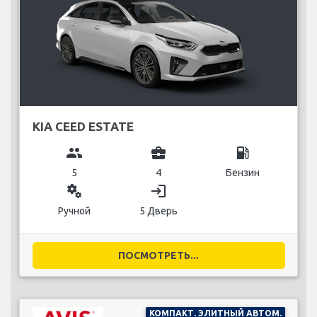
KIA CEED ESTATE
group
business_center
local_gas_station
5
4
Бензин
miscellaneous_services
login
Ручной
5 Дверь
ПОСМОТРЕТЬ...
КОМПАКТ. ЭЛИТНЫЙ АВТОМ.