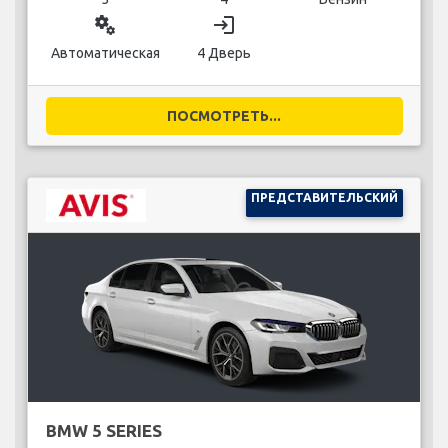
miscellaneous_services
login
Автоматическая
4 Дверь
ПОСМОТРЕТЬ...
ПРЕДСТАВИТЕЛЬСКИЙ
BMW 5 SERIES