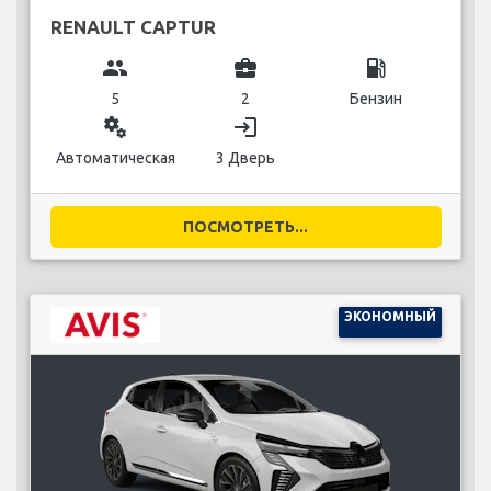
RENAULT CAPTUR
group
business_center
local_gas_station
5
2
Бензин
miscellaneous_services
login
Автоматическая
3 Дверь
ПОСМОТРЕТЬ...
ЭКОНОМНЫЙ