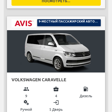
ПОСМОТРЕТЬ...
9-МЕСТНЫЙ ПАССАЖИРСКИЙ АВТОМОБИЛЬ
VOLKSWAGEN CARAVELLE
group
business_center
local_gas_station
9
4
Дизель
miscellaneous_services
login
Ручной
5 Дверь