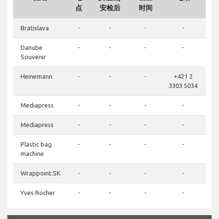
点
安检后
时间
Bratislava
-
-
-
-
Danube
-
-
-
-
Souvenir
Heinemann
-
-
-
+421 2
3303 5034
Mediapress
-
-
-
-
Mediapress
-
-
-
-
Plastic bag
-
-
-
-
machine
Wrappoint.SK
-
-
-
-
Yves Rocher
-
-
-
-