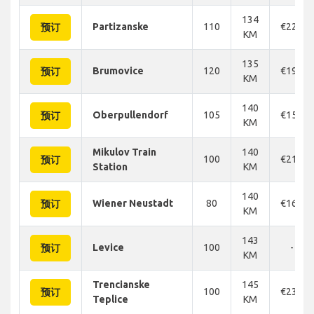
134
Partizanske
110
€226
预订
KM
135
Brumovice
120
€196
预订
KM
140
Oberpullendorf
105
€158
预订
KM
Mikulov Train
140
100
€210
预订
Station
KM
140
Wiener Neustadt
80
€166
预订
KM
143
Levice
100
-
预订
KM
Trencianske
145
100
€233
预订
Teplice
KM