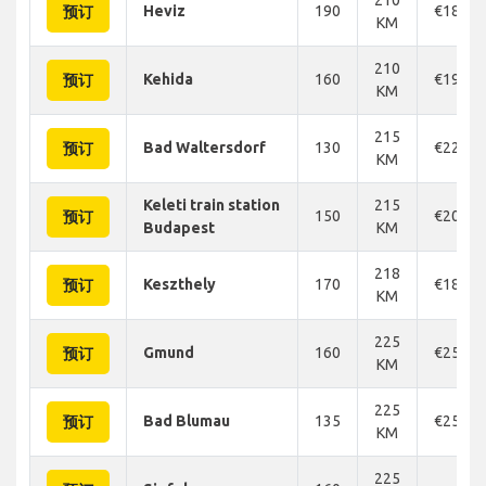
Heviz
190
€182
预订
KM
210
Kehida
160
€196
预订
KM
215
Bad Waltersdorf
130
€226
预订
KM
Keleti train station
215
150
€208
预订
Budapest
KM
218
Keszthely
170
€182
预订
KM
225
Gmund
160
€256
预订
KM
225
Bad Blumau
135
€256
预订
KM
225