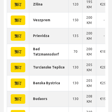
195
Zilina
120
€286
预订
KM
200
Veszprem
150
-
预订
KM
200
Prievidza
135
-
预订
KM
Bad
200
70
€180
预订
Tatzmannsdorf
KM
205
Turcianske Teplice
130
€286
预订
KM
205
Banska Bystrica
130
€293
预订
KM
208
Budaors
130
€195
预订
KM
210