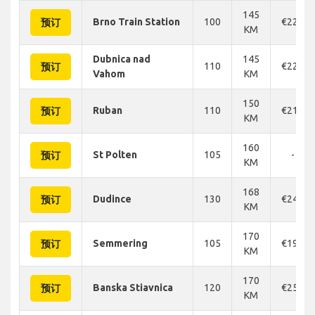
145
Brno Train Station
100
€226
预订
KM
Dubnica nad
145
110
€226
预订
Vahom
KM
150
Ruban
110
€210
预订
KM
160
St Polten
105
-
预订
KM
168
Dudince
130
€240
预订
KM
170
Semmering
105
€196
预订
KM
170
Banska Stiavnica
120
€256
预订
KM