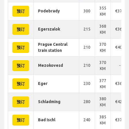
355
Podebrady
300
€376
预订
KM
368
Egerszalok
215
€364
预订
KM
Prague Central
370
210
€406
预订
train station
KM
370
Mezokovesd
210
-
预订
KM
377
Eger
230
€364
预订
KM
380
Schladming
280
€420
预订
KM
385
Bad Ischl
240
€376
预订
KM