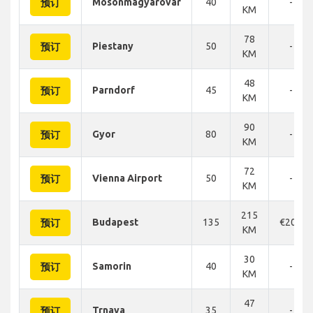
Mosonmagyarovar
40
-
预订
KM
78
Piestany
50
-
预订
KM
48
Parndorf
45
-
预订
KM
90
Gyor
80
-
预订
KM
72
Vienna Airport
50
-
预订
KM
215
Budapest
135
€208
预订
KM
30
Samorin
40
-
预订
KM
47
Trnava
35
-
预订