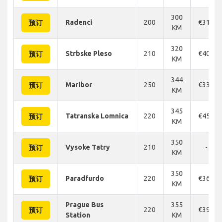
300
Radenci
200
€316
预订
KM
320
Strbske Pleso
210
€406
预订
KM
344
Maribor
250
€330
预订
KM
345
Tatranska Lomnica
220
€450
预订
KM
350
Vysoke Tatry
210
-
预订
KM
350
Paradfurdo
220
€360
预订
KM
Prague Bus
355
220
€390
预订
Station
KM