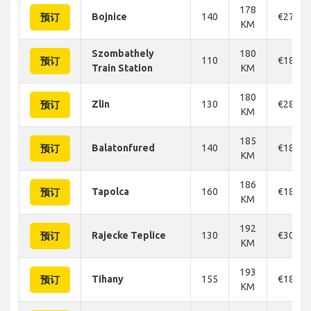
178
Bojnice
140
€270
预订
KM
Szombathely
180
110
€180
预订
Train Station
KM
180
Zlin
130
€286
预订
KM
185
Balatonfured
140
€182
预订
KM
186
Tapolca
160
€182
预订
KM
192
Rajecke Teplice
130
€300
预订
KM
193
Tihany
155
€182
预订
KM