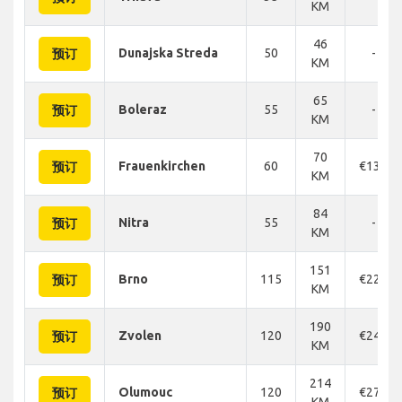
KM
46
Dunajska Streda
50
-
预订
KM
65
Boleraz
55
-
预订
KM
70
Frauenkirchen
60
€136
预订
KM
84
Nitra
55
-
预订
KM
151
Brno
115
€226
预订
KM
190
Zvolen
120
€240
预订
KM
214
Olumouc
120
€270
预订
KM