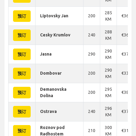
285
Liptovsky Jan
200
€360
预订
KM
288
Cesky Krumlov
240
€360
预订
KM
290
Jasna
290
€376
预订
KM
290
Dombovar
200
€330
预订
KM
Demanovska
295
200
€383
预订
Dolina
KM
296
Ostrava
240
€376
预订
KM
Roznov pod
300
210
€316
预订
Radhostem
KM