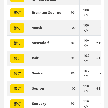
100
Brunn am Gebirge
90
-
预订
KM
100
Venek
100
-
预订
KM
100
Vosendorf
80
€196
预订
KM
105
Balf
90
€136
预订
KM
105
Senica
80
-
预订
KM
110
Sopron
100
€120
预订
KM
110
Smrdaky
90
-
预订
KM