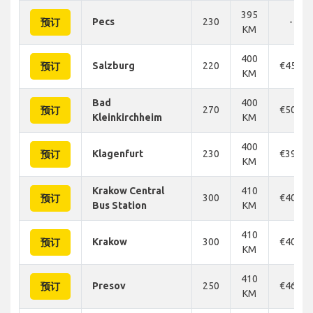
395
Pecs
230
-
预订
KM
400
Salzburg
220
€450
预订
KM
Bad
400
270
€503
预订
Kleinkirchheim
KM
400
Klagenfurt
230
€390
预订
KM
Krakow Central
410
300
€404
预订
Bus Station
KM
410
Krakow
300
€404
预订
KM
410
Presov
250
€466
预订
KM