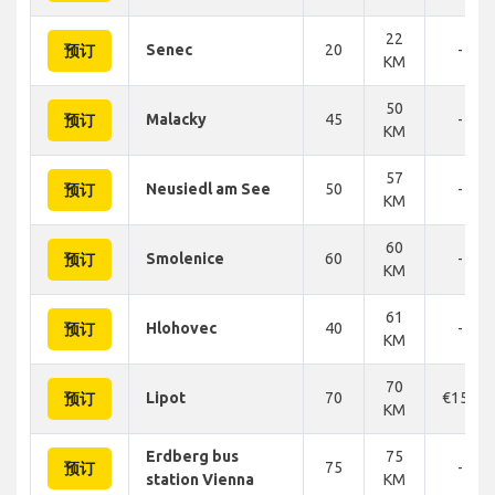
22
Senec
20
-
预订
KM
50
Malacky
45
-
预订
KM
57
Neusiedl am See
50
-
预订
KM
60
Smolenice
60
-
预订
KM
61
Hlohovec
40
-
预订
KM
70
Lipot
70
€150
预订
KM
Erdberg bus
75
75
-
预订
station Vienna
KM