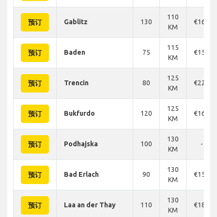
110
Gablitz
130
€166
预订
KM
115
Baden
75
€150
预订
KM
125
Trencin
80
€226
预订
KM
125
Bukfurdo
120
€166
预订
KM
130
Podhajska
100
-
预订
KM
130
Bad Erlach
90
€158
预订
KM
130
Laa an der Thay
110
€180
预订
KM