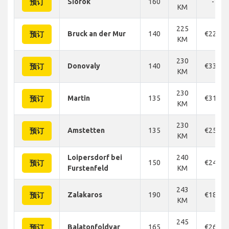
Siofok
160
-
预订
KM
225
Bruck an der Mur
140
€226
预订
KM
230
Donovaly
140
€330
预订
KM
230
Martin
135
€316
预订
KM
230
Amstetten
135
€256
预订
KM
Loipersdorf bei
240
150
€240
预订
Furstenfeld
KM
243
Zalakaros
190
€189
预订
KM
245
Balatonfoldvar
165
€263
预订