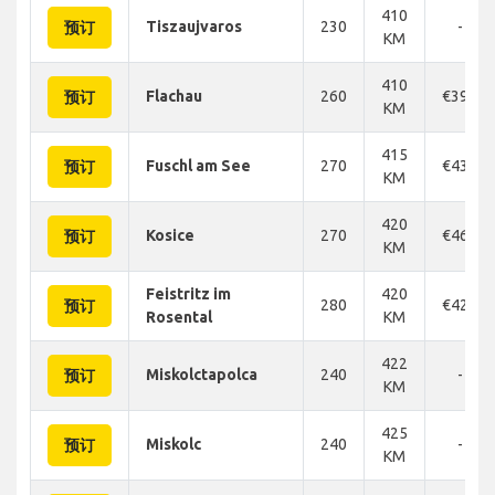
410
Tiszaujvaros
230
-
预订
KM
410
Flachau
260
€390
预订
KM
415
Fuschl am See
270
€436
预订
KM
420
Kosice
270
€466
预订
KM
Feistritz im
420
280
€420
预订
Rosental
KM
422
Miskolctapolca
240
-
预订
KM
425
Miskolc
240
-
预订
KM