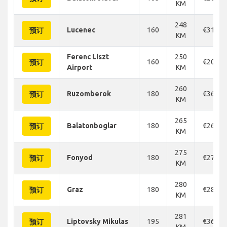
KM
248
Lucenec
160
€316
预订
KM
Ferenc Liszt
250
160
€208
预订
Airport
KM
260
Ruzomberok
180
€360
预订
KM
265
Balatonboglar
180
€263
预订
KM
275
Fonyod
180
€270
预订
KM
280
Graz
180
€286
预订
KM
281
Liptovsky Mikulas
195
€360
预订
KM