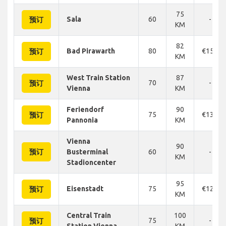
75
Sala
60
-
预订
KM
82
Bad Pirawarth
80
€150
预订
KM
West Train Station
87
70
-
预订
Vienna
KM
Feriendorf
90
75
€136
预订
Pannonia
KM
Vienna
90
预订
Busterminal
60
-
KM
Stadioncenter
95
Eisenstadt
75
€120
预订
KM
Central Train
100
75
-
预订
Station Vienna
KM