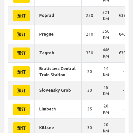
321
Poprad
230
€390
预订
KM
350
Prague
210
€406
预订
KM
446
Zagreb
330
€390
预订
KM
Bratislava Central
14
20
-
预订
Train Station
KM
18
Slovensky Grob
20
-
预订
KM
20
Limbach
25
-
预订
KM
20
Kittsee
30
-
预订
KM