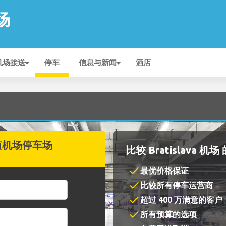
机场
机场接送
停车
信息与新闻
酒店
值机场停车场
比较 Bratislava 机
check
最优价格保证
check
比较所有停车运营商
check
超过 400 万满意的客户
check
所有预算的选项