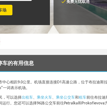
check
免费无忧取消
 机场停车的有用信息
市中心相距9.0公里。机场直接连接D1高速公路，位于布拉迪斯
ko”一词表示机场。
民，可以选择
出租车
、
乘坐火车
、
乘坐公交车
和
租车
前往布拉迪
。您还可以选择96路公交车前往Petralka和Prokofiev