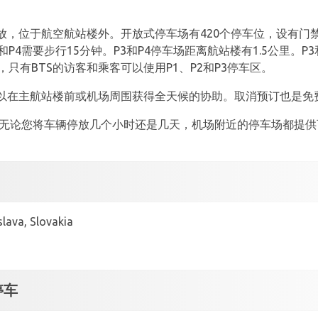
，位于航空航站楼外。开放式停车场有420个停车位，设有门禁
P4需要步行15分钟。P3和P4停车场距离航站楼有1.5公里。P
.0"E。目前，只有BTS的访客和乘客可以使用P1、P2和P3停车区。
以在主航站楼前或机场周围获得全天候的协助。取消预订也是免
统，无论您将车辆停放几个小时还是几天，机场附近的停车场都提
lava, Slovakia
停车