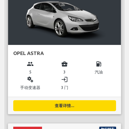
OPEL ASTRA
group
business_center
local_gas_station
5
3
汽油
miscellaneous_services
login
手动变速器
3 门
查看详情...