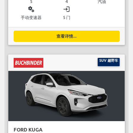
5
4
汽油
miscellaneous_services
login
手动变速器
5 门
查看详情...
SUV 越野车
FORD KUGA