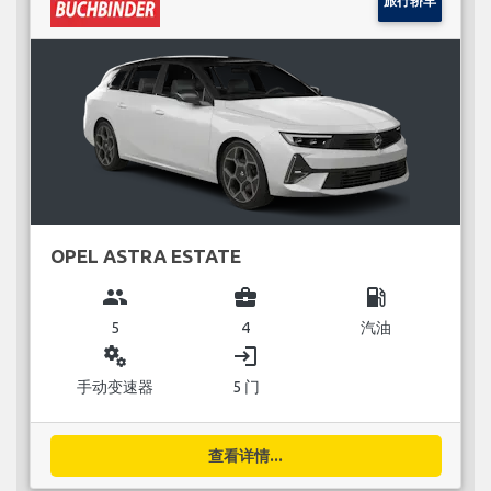
旅行轿车
OPEL ASTRA ESTATE
group
business_center
local_gas_station
5
4
汽油
miscellaneous_services
login
手动变速器
5 门
查看详情...