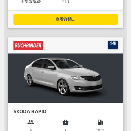
手动变速器
5 门
查看详情...
小型
SKODA RAPID
group
business_center
local_gas_station
5
3
汽油