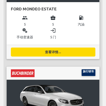
FORD MONDEO ESTATE
group
business_center
local_gas_station
5
5
汽油
miscellaneous_services
login
手动变速器
5 门
查看详情...
旅行轿车