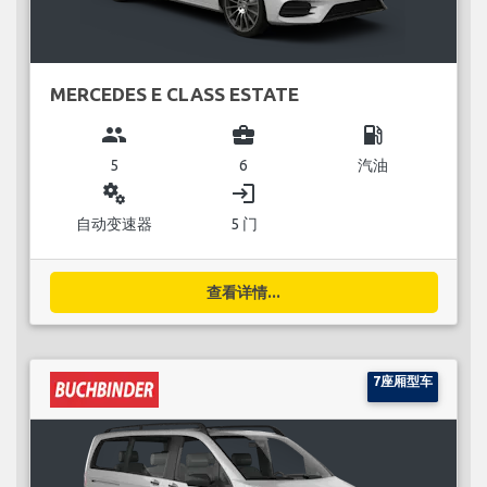
MERCEDES E CLASS ESTATE
group
business_center
local_gas_station
5
6
汽油
miscellaneous_services
login
自动变速器
5 门
查看详情...
7座厢型车