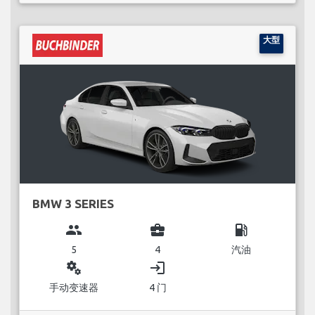
大型
BMW 3 SERIES
group
business_center
local_gas_station
5
4
汽油
miscellaneous_services
login
手动变速器
4 门