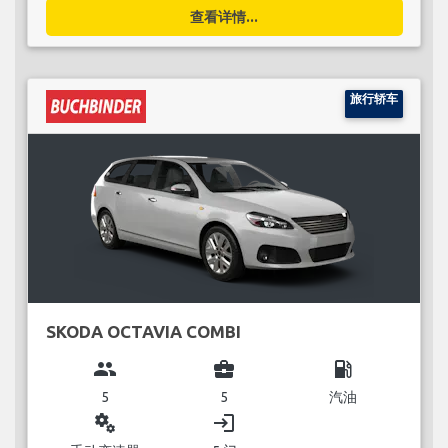
查看详情...
旅行轿车
SKODA OCTAVIA COMBI
group
business_center
local_gas_station
5
5
汽油
miscellaneous_services
login