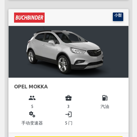
小型
OPEL MOKKA
group
business_center
local_gas_station
5
3
汽油
miscellaneous_services
login
手动变速器
5 门