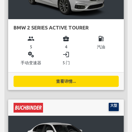
BMW 2 SERIES ACTIVE TOURER
group
business_center
local_gas_station
5
4
汽油
miscellaneous_services
login
手动变速器
5 门
查看详情...
大型