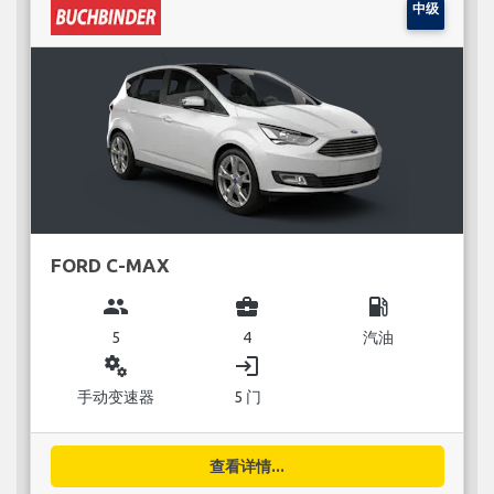
中级
FORD C-MAX
group
business_center
local_gas_station
5
4
汽油
miscellaneous_services
login
手动变速器
5 门
查看详情...