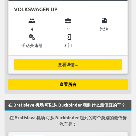
VOLKSWAGEN UP
group
business_center
local_gas_station
4
1
汽油
miscellaneous_services
login
手动变速器
3 门
查看详情...
查看所有
在 Bratislava 机场 可以从 Buchbinder 租到什么最便宜的车？
在 Bratislava 机场 可从 Buchbinder 租到的每个类别的最低价
汽车是：