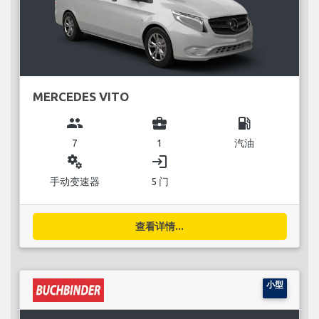
MERCEDES VITO
group
business_center
local_gas_station
7
1
汽油
miscellaneous_services
login
手动变速器
5 门
查看详情...
小型