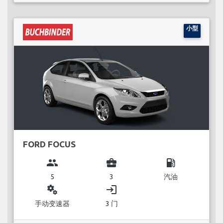
小型
FORD FOCUS
group
business_center
local_gas_station
5
3
汽油
miscellaneous_services
login
手动变速器
3 门