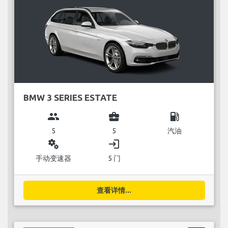
BMW 3 SERIES ESTATE
group
business_center
local_gas_station
5
5
汽油
miscellaneous_services
login
手动变速器
5 门
查看详情...