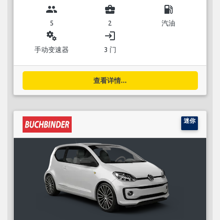
group
business_center
local_gas_station
5
2
汽油
miscellaneous_services
login
手动变速器
3 门
查看详情...
迷你