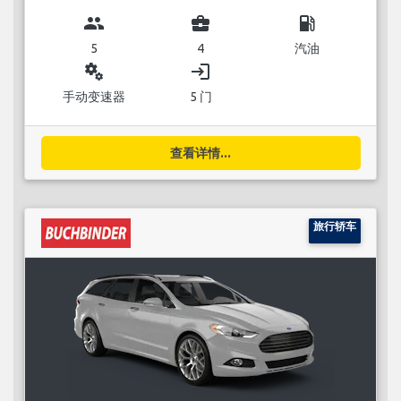
group
business_center
local_gas_station
5
4
汽油
miscellaneous_services
login
手动变速器
5 门
查看详情...
旅行轿车