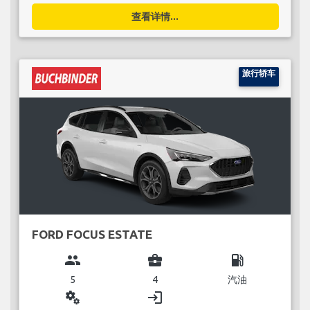
查看详情...
旅行轿车
FORD FOCUS ESTATE
group
business_center
local_gas_station
5
4
汽油
miscellaneous_services
login