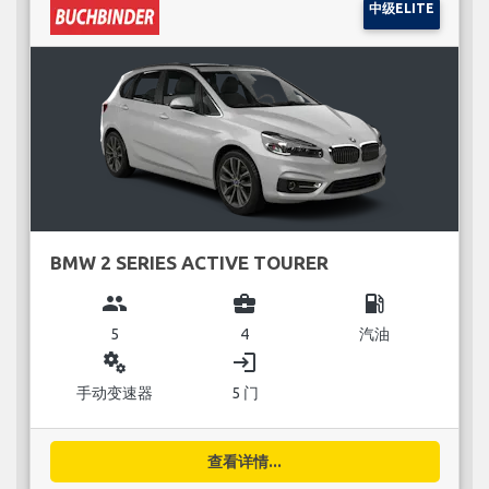
中级ELITE
BMW 2 SERIES ACTIVE TOURER
group
business_center
local_gas_station
5
4
汽油
miscellaneous_services
login
手动变速器
5 门
查看详情...