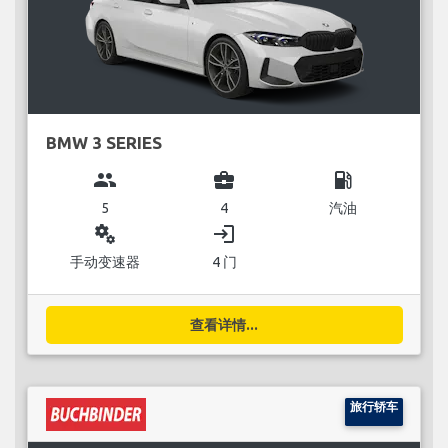
BMW 3 SERIES
group
business_center
local_gas_station
5
4
汽油
miscellaneous_services
login
手动变速器
4 门
查看详情...
旅行轿车