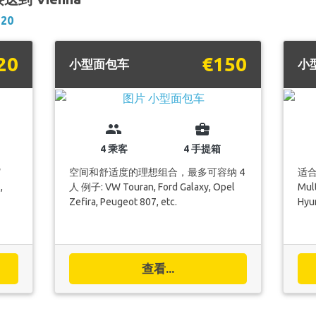
120
20
€150
小型面包车
小
group
business_center
4 乘客
4 手提箱
W
空间和舒适度的理想组合，最多可容纳 4
适合
,
人 例子: VW Touran, Ford Galaxy, Opel
Mult
Zefira, Peugeot 807, etc.
Hyun
查看...