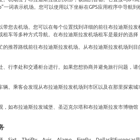
ko”一词表示机场。您可以使用以下坐标在GPS应用程序中导航到机场：N
以带您去机场。您可以在每个位置找到详细的前往布拉迪斯拉发
或租车等多种方式导航。在布拉迪斯拉发机场租车是最好的选择
忙的推荐路线前往布拉迪斯拉发机场。从布拉迪斯拉发机场到目
处、行李处和交通柜台进行。如果您想协商并避免旅行问题，请
车辆。乘客会发现从布拉迪斯拉发机场到市区以及在那里探索城
观，如布拉迪斯拉发城堡、圣迈克尔塔和布拉迪斯拉发市博物馆
务
、Thrifty、Avis、Alamo、Firefly、Dollar和Euro