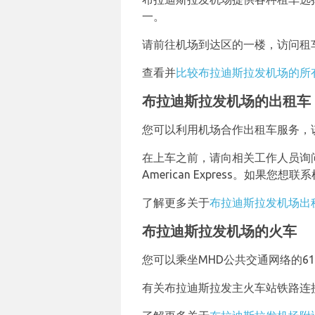
一。
请前往机场到达区的一楼，访问租
查看并
比较布拉迪斯拉发机场的所
布拉迪斯拉发机场的出租车
您可以利用机场合作出租车服务，
在上车之前，请向相关工作人员询问费率。支
American Express。如果您想联
了解更多关于
布拉迪斯拉发机场出
布拉迪斯拉发机场的火车
您可以乘坐MHD公共交通网络的6
有关布拉迪斯拉发主火车站铁路连