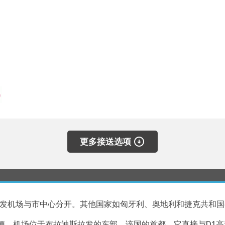
arrow_circle_down
更多接送选项
斯拉发机场与市中心分开。其他国家如匈牙利、奥地利和捷克共和
便。机场位于布拉迪斯拉发的东部，该国的首都。它直接与D1