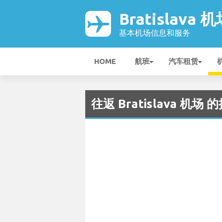
Bratislava 
基本机场信息和服务
HOME
航班
汽车租赁
往返 Bratislava 机场 