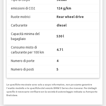
emissioni di CO2
124 g/km
Ruote motrici
Rear wheel drive
Carburante
diesel
Capacità minima del
530 l
bagagliaio
Consumo misto di
4.7 l
carburante per 100 km
Numero di porte
4
Numero di posti
5
Le specifiche mostrate sono solo a scopo informativo, non possiamo garantire
l'esatto modello e le specifiche del veicolo BMW 5 Series che riceverai. Per dettagli
specifici è necessario verificare con la società di autonoleggio indicata su Aeroporto
Bratislava.