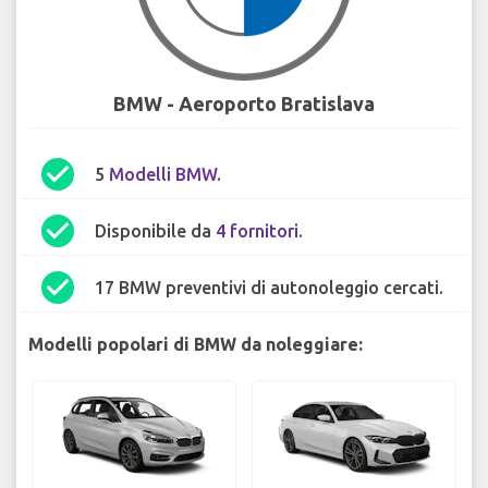
BMW - Aeroporto Bratislava
check_circle
5
Modelli BMW
.
check_circle
Disponibile da
4 fornitori
.
check_circle
17 BMW preventivi di autonoleggio cercati.
Modelli popolari di BMW da noleggiare: