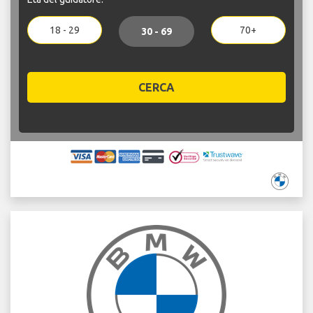
18 - 29
70+
30 - 69
CERCA