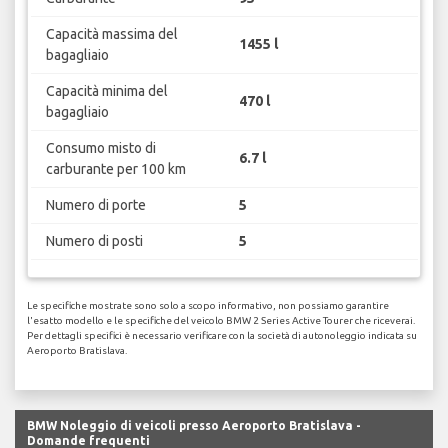
Capacità massima del
1455 l
bagagliaio
Capacità minima del
470 l
bagagliaio
Consumo misto di
6.7 l
carburante per 100 km
Numero di porte
5
Numero di posti
5
Le specifiche mostrate sono solo a scopo informativo, non possiamo garantire
l'esatto modello e le specifiche del veicolo BMW 2 Series Active Tourer che riceverai.
Per dettagli specifici è necessario verificare con la società di autonoleggio indicata su
Aeroporto Bratislava.
BMW Noleggio di veicoli presso Aeroporto Bratislava -
Domande frequenti