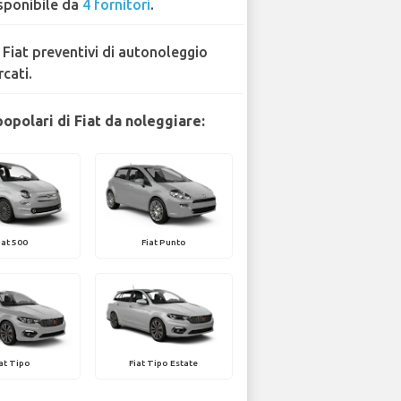
sponibile da
4 fornitori
.
 Fiat preventivi di autonoleggio
rcati.
opolari di Fiat da noleggiare:
iat 500
Fiat Punto
iat Tipo
Fiat Tipo Estate