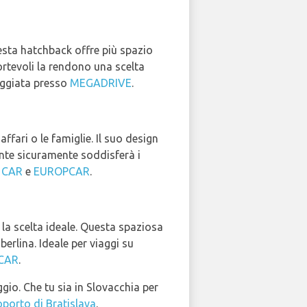
uesta hatchback offre più spazio
ortevoli la rendono una scelta
eggiata presso
MEGADRIVE
.
ffari o le famiglie. Il suo design
rante sicuramente soddisferà i
 CAR
e
EUROPCAR
.
 la scelta ideale. Questa spaziosa
erlina. Ideale per viaggi su
CAR
.
ggio. Che tu sia in Slovacchia per
oporto di Bratislava
.