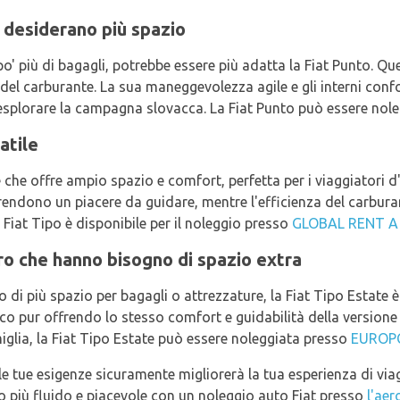
 desiderano più spazio
 po' più di bagagli, potrebbe essere più adatta la Fiat Punto. Q
del carburante. La sua maneggevolezza agile e gli interni conf
esplorare la campagna slovacca. La Fiat Punto può essere nol
atile
e che offre ampio spazio e comfort, perfetta per i viaggiatori d'a
la rendono un piacere da guidare, mentre l'efficienza del carbu
a Fiat Tipo è disponibile per il noleggio presso
GLOBAL RENT A
ro che hanno bisogno di spazio extra
 di più spazio per bagagli o attrezzature, la Fiat Tipo Estate è
o pur offrendo lo stesso comfort e guidabilità della versione b
iglia, la Fiat Tipo Estate può essere noleggiata presso
EUROP
r le tue esigenze sicuramente migliorerà la tua esperienza di via
gio più fluido e piacevole con un noleggio auto Fiat presso
l'aer