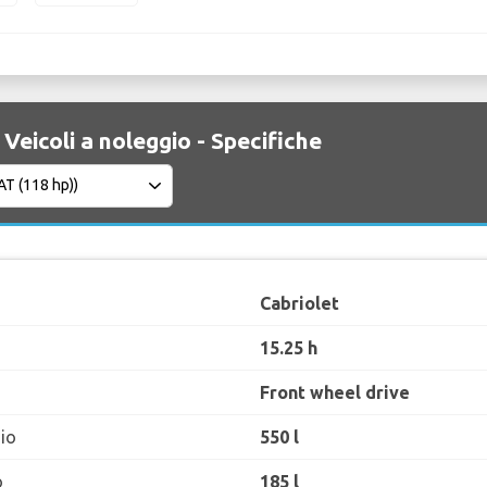
 Veicoli a noleggio - Specifiche
Cabriolet
15.25 h
Front wheel drive
io
550 l
o
185 l