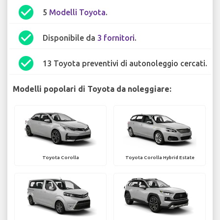
check_circle
5
Modelli Toyota
.
check_circle
Disponibile da
3 fornitori
.
check_circle
13 Toyota preventivi di autonoleggio cercati.
Modelli popolari di Toyota da noleggiare:
Toyota Corolla
Toyota Corolla Hybrid Estate