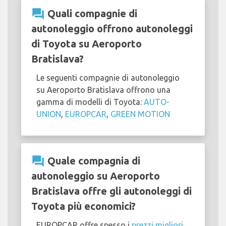
question_answer
Quali compagnie di
autonoleggio offrono autonoleggi
di Toyota su Aeroporto
Bratislava?
Le seguenti compagnie di autonoleggio
su Aeroporto Bratislava offrono una
gamma di modelli di Toyota:
AUTO-
UNION
,
EUROPCAR
,
GREEN MOTION
question_answer
Quale compagnia di
autonoleggio su Aeroporto
Bratislava offre gli autonoleggi di
Toyota più economici?
EUROPCAR offre spesso i
prezzi migliori