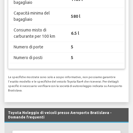
bagagliaio
Capacità minima del
580 l
bagagliaio
Consumo misto di
6.5 l
carburante per 100 km
Numero di porte
5
Numero di posti
5
Le specifiche mostrate sono solo a scopo informativo, non possiamo garantire
l'esatto modello e le specifiche del veicolo Toyota Rav4 che riceverai. Per dettagli
specifici è necessario verificare con la società di autonoleggio indicata su Aeroporto
Bratislava.
Toyota Noleggio di veicoli presso Aeroporto Bratislava -
Domande frequenti