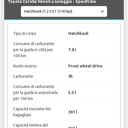
Toyota Corolla Veicoli a noleggio - Specifiche
Tipo di corpo
Hatchback
Consumo di carburante
per la guida in città per
7.8 l
100 km
Ruote motrici
Front wheel drive
Carburante
95
Consumo di carburante
per la guida in autostrada
5.5 l
per 100 km
Capacità massima del
361 l
bagagliaio
Capacità minima del