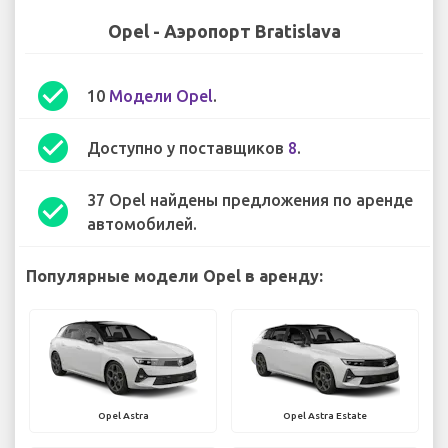
Opel - Аэропорт Bratislava
check_circle
10
Модели Opel
.
check_circle
Доступно у поставщиков
8
.
37 Opel найдены предложения по аренде
check_circle
автомобилей.
Популярные модели Opel в аренду:
Opel Astra
Opel Astra Estate