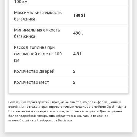
100 км
Максимальная емкость
1450 l
багажника
Минимальная емкость
490 l
багажника
Расход топлива при
смешанной езде на 100
4.3 l
км
Количество дверей
5
Количество мест
5
Показанные характеристики предназначены только для информационных
целей, мы не можем гарантировать точную модель автомобиля Opel Insignia
Estate и технические характеристики, которые вы получите. Для получения
более подробной информации обратитесь в компанию по аренде
автомобилей на сайте Аэропорт Bratislava.