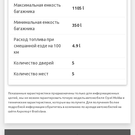
Максимальная емкость
1105 l
багажника
Минимальная емкость
350 l
багажника
Расход топлива при
смешанной езде на 100
4.9 l
км
Количество дверей
5
Количество мест
5
Показанные характеристики предназначены только для информационных
целей, мы не можем гарантировать точную модель автомобиля Opel Mokka и
технические характеристики, которые вы получите. Для получения более
подробной информации обратитесь в компанию по аренде автомобилей на
сайте Аэропорт Bratislava.