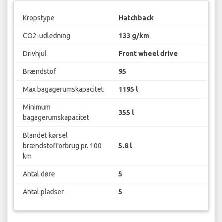
Kropstype
Hatchback
CO2-udledning
133 g/km
Drivhjul
Front wheel drive
Brændstof
95
Max bagagerumskapacitet
1195 l
Minimum
355 l
bagagerumskapacitet
Blandet kørsel
brændstofforbrug pr. 100
5.8 l
km
Antal døre
5
Antal pladser
5