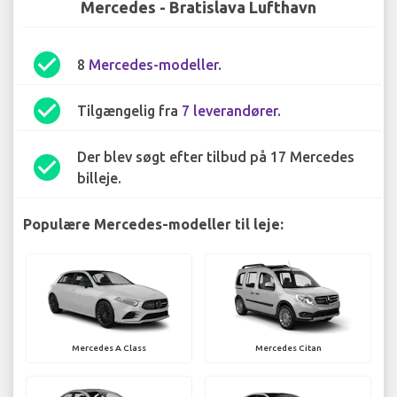
Mercedes - Bratislava Lufthavn
check_circle
8
Mercedes-modeller
.
check_circle
Tilgængelig fra
7 leverandører
.
Der blev søgt efter tilbud på 17 Mercedes
check_circle
billeje.
Populære Mercedes-modeller til leje:
Mercedes A Class
Mercedes Citan