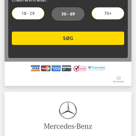
18 - 29
70+
30 - 69
SØG