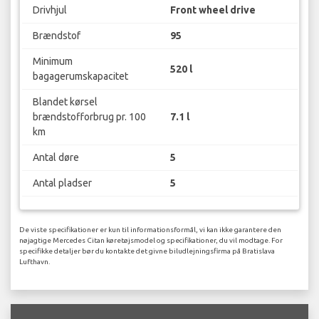
Drivhjul
Front wheel drive
Brændstof
95
Minimum
520 l
bagagerumskapacitet
Blandet kørsel
brændstofforbrug pr. 100
7.1 l
km
Antal døre
5
Antal pladser
5
De viste specifikationer er kun til informationsformål, vi kan ikke garantere den
nøjagtige Mercedes Citan køretøjsmodel og specifikationer, du vil modtage. For
specifikke detaljer bør du kontakte det givne biludlejningsfirma på Bratislava
Lufthavn.