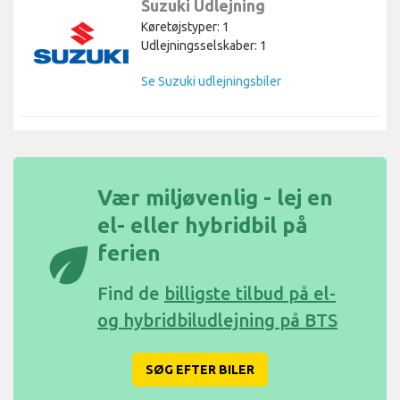
Suzuki Udlejning
Køretøjstyper: 1
Udlejningsselskaber: 1
Se Suzuki udlejningsbiler
Vær miljøvenlig - lej en
el- eller hybridbil på
eco
ferien
Find de
billigste tilbud på el-
og hybridbiludlejning på BTS
SØG EFTER BILER