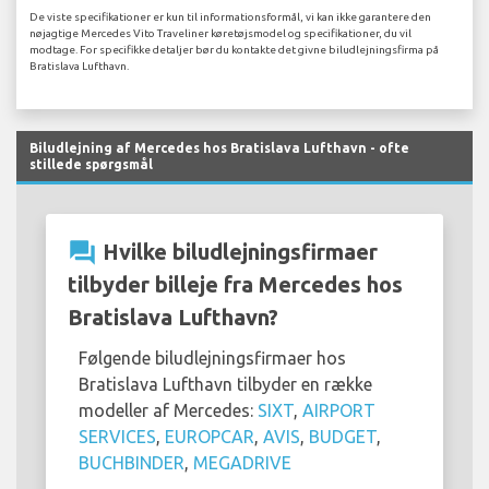
De viste specifikationer er kun til informationsformål, vi kan ikke garantere den
nøjagtige Mercedes Vito Traveliner køretøjsmodel og specifikationer, du vil
modtage. For specifikke detaljer bør du kontakte det givne biludlejningsfirma på
Bratislava Lufthavn.
Biludlejning af Mercedes hos Bratislava Lufthavn - ofte
stillede spørgsmål
question_answer
Hvilke biludlejningsfirmaer
tilbyder billeje fra Mercedes hos
Bratislava Lufthavn?
Følgende biludlejningsfirmaer hos
Bratislava Lufthavn tilbyder en række
modeller af Mercedes:
SIXT
,
AIRPORT
SERVICES
,
EUROPCAR
,
AVIS
,
BUDGET
,
BUCHBINDER
,
MEGADRIVE