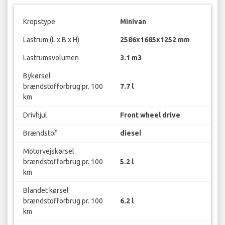
Kropstype
Minivan
Lastrum (L x B x H)
2586x1685x1252 mm
Lastrumsvolumen
3.1 m3
Bykørsel
brændstofforbrug pr. 100
7.7 l
km
Drivhjul
Front wheel drive
Brændstof
diesel
Motorvejskørsel
brændstofforbrug pr. 100
5.2 l
km
Blandet kørsel
brændstofforbrug pr. 100
6.2 l
km