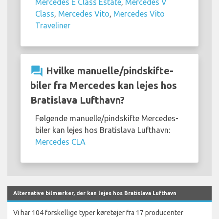
Mercedes E Class Estate
,
Mercedes V
Class
,
Mercedes Vito
,
Mercedes Vito
Traveliner
question_answer
Hvilke manuelle/pindskifte-
biler fra Mercedes kan lejes hos
Bratislava Lufthavn?
Følgende manuelle/pindskifte Mercedes-
biler kan lejes hos Bratislava Lufthavn:
Mercedes CLA
Alternative bilmærker, der kan lejes hos Bratislava Lufthavn
Vi har 104 forskellige typer køretøjer fra 17 producenter