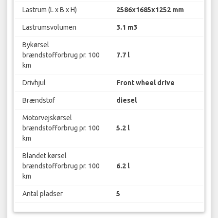
Lastrum (L x B x H)
2586x1685x1252 mm
Lastrumsvolumen
3.1 m3
Bykørsel
brændstofforbrug pr. 100
7.7 l
km
Drivhjul
Front wheel drive
Brændstof
diesel
Motorvejskørsel
brændstofforbrug pr. 100
5.2 l
km
Blandet kørsel
brændstofforbrug pr. 100
6.2 l
km
Antal pladser
5