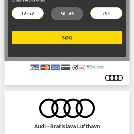
18 - 29
70+
30 - 69
SØG
Audi - Bratislava Lufthavn