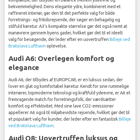
kompaktbil, der tilbyder en balance mellem ydeevne og
bekvemmelighed. Dens elegante ydre, kombineret med et
raffineret interiør, gør den til det perfekte valg for både
forretnings- og fritidsrejsende, der søger en behagelig og
stilfuld køretur. A3's kompakte størrelse gør det også nemt at
manøvrere gennem byens gader, hvilket gør det til et ideelt
valg for besøgende, der leder efter en uovertruffen
Billeje ved
Bratislava Lufthavn
oplevelse.
Audi A6: Overlegen komfort og
elegance
Audi A6, der tilbydes af EUROPCAR, er en luksus sedan, der
lover en glat og komfortabel køretur. Kendt for sine rummelige
interiører, topmoderne teknologi og kraftfuld ydeevne, er A6 et
fremragende match for forretningsfolk, der værdsætter
komfort og effektivitet. Med sine lave CO2-emissioner
appellerer A6 også til miljøbevidste rejsende, hvilket gør det til
et populært valg for kunder, der leder efter en fantastisk
Billeje
ved Bratislava Lufthavn
.
Audi Q8: Uovertruffen luksus og