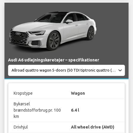
Audi A6 udlejningskøretøjer – specifikationer
Kropstype
Wagon
Bykørsel
brændstofforbrug pr. 100
6.4 l
km
Drivhjul
All wheel drive (AWD)