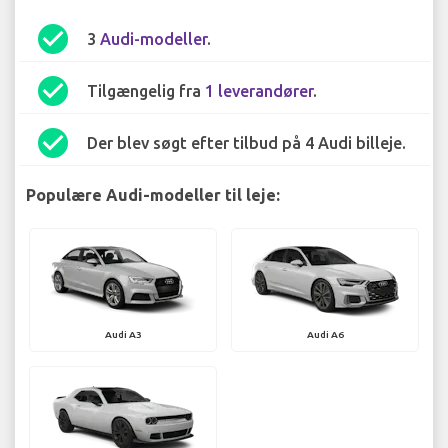
check_circle
3
Audi-modeller
.
check_circle
Tilgængelig fra
1 leverandører
.
check_circle
Der blev søgt efter tilbud på 4 Audi billeje.
Populære Audi-modeller til leje:
Audi A3
Audi A6