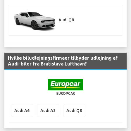
Audi Q8
Hvilke biludlejningsfirmaer tilbyder udlejning af
Audi-biler fra Bratislava Lufthavn?
EUROPCAR
Audi A6
Audi A3
Audi Q8