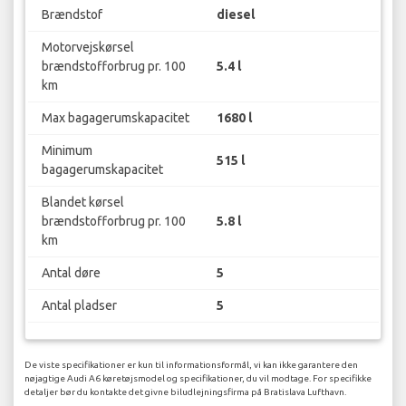
Brændstof
diesel
Motorvejskørsel
brændstofforbrug pr. 100
5.4 l
km
Max bagagerumskapacitet
1680 l
Minimum
515 l
bagagerumskapacitet
Blandet kørsel
brændstofforbrug pr. 100
5.8 l
km
Antal døre
5
Antal pladser
5
De viste specifikationer er kun til informationsformål, vi kan ikke garantere den
nøjagtige Audi A6 køretøjsmodel og specifikationer, du vil modtage. For specifikke
detaljer bør du kontakte det givne biludlejningsfirma på Bratislava Lufthavn.