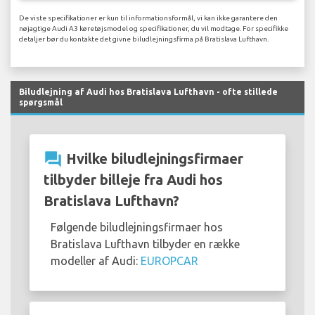
De viste specifikationer er kun til informationsformål, vi kan ikke garantere den
nøjagtige Audi A3 køretøjsmodel og specifikationer, du vil modtage. For specifikke
detaljer bør du kontakte det givne biludlejningsfirma på Bratislava Lufthavn.
Biludlejning af Audi hos Bratislava Lufthavn - ofte stillede
spørgsmål
question_answer
Hvilke biludlejningsfirmaer
tilbyder billeje fra Audi hos
Bratislava Lufthavn?
Følgende biludlejningsfirmaer hos
Bratislava Lufthavn tilbyder en række
modeller af Audi:
EUROPCAR