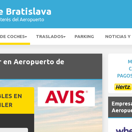
 Bratislava
nterés del Aeropuerto
 DE COCHES
TRASLADOS
PARKING
NOTICIAS Y
er en Aeropuerto de
M
C
PAGOS
BLES EN
Empresa
ILER
Aeropue