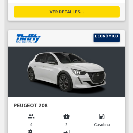
VER DETALLES...
ECONÓMICO
PEUGEOT 208
group
business_center
local_gas_station
4
2
Gasolina
miscellaneous_services
login