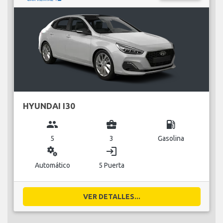
HYUNDAI I30
group
business_center
local_gas_station
5
3
Gasolina
miscellaneous_services
login
Automático
5 Puerta
VER DETALLES...