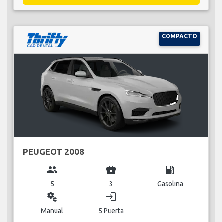
COMPACTO
PEUGEOT 2008
group
business_center
local_gas_station
5
3
Gasolina
miscellaneous_services
login
Manual
5 Puerta