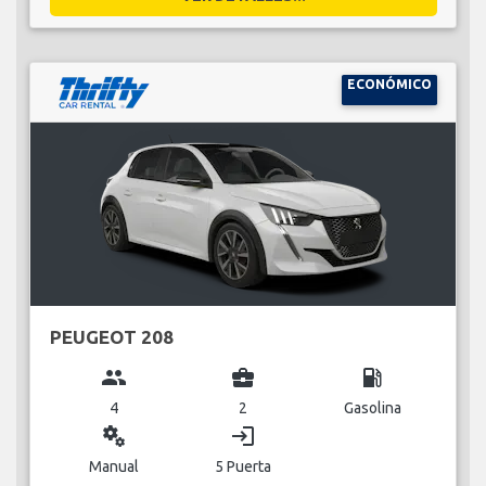
ECONÓMICO
PEUGEOT 208
group
business_center
local_gas_station
4
2
Gasolina
miscellaneous_services
login
Manual
5 Puerta