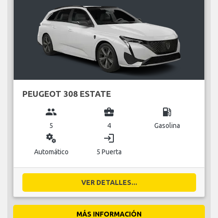
PEUGEOT 308 ESTATE
group
business_center
local_gas_station
5
4
Gasolina
miscellaneous_services
login
Automático
5 Puerta
VER DETALLES...
MÁS INFORMACIÓN