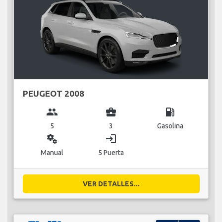
PEUGEOT 2008
group
business_center
local_gas_station
5
3
Gasolina
miscellaneous_services
login
Manual
5 Puerta
VER DETALLES...