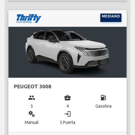
MEDIANO
PEUGEOT 3008
group
business_center
local_gas_station
5
4
Gasolina
miscellaneous_services
login
Manual
5 Puerta