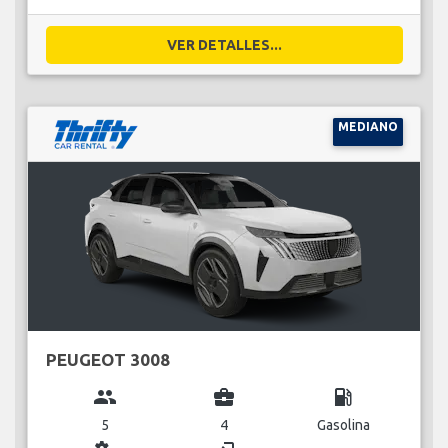
VER DETALLES...
MEDIANO
PEUGEOT 3008
group
business_center
local_gas_station
5
4
Gasolina