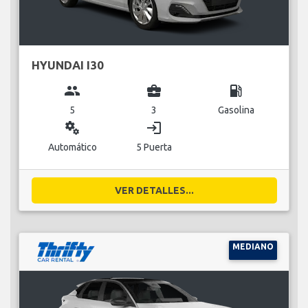
HYUNDAI I30
group
business_center
local_gas_station
5
3
Gasolina
miscellaneous_services
login
Automático
5 Puerta
VER DETALLES...
MEDIANO