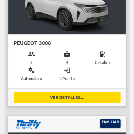
PEUGEOT 3008
group
business_center
local_gas_station
5
4
Gasolina
miscellaneous_services
login
Automático
4 Puerta
VER DETALLES...
FAMILIAR