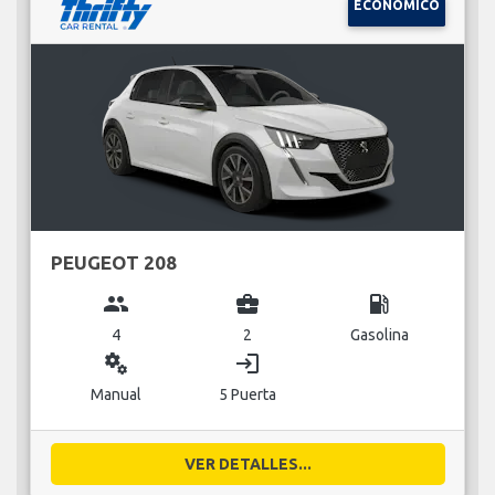
ECONÓMICO
PEUGEOT 208
group
business_center
local_gas_station
4
2
Gasolina
miscellaneous_services
login
Manual
5 Puerta
VER DETALLES...