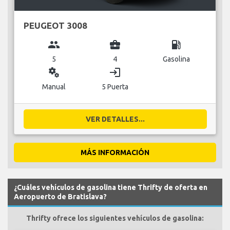
PEUGEOT 3008
group
business_center
local_gas_station
5
4
Gasolina
miscellaneous_services
login
Manual
5 Puerta
VER DETALLES...
MÁS INFORMACIÓN
¿Cuáles vehículos de gasolina tiene Thrifty de oferta en
Aeropuerto de Bratislava?
Thrifty ofrece los siguientes vehículos de gasolina: