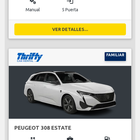
miscellaneous_services
login
Manual
5 Puerta
VER DETALLES...
FAMILIAR
PEUGEOT 308 ESTATE
group
business_center
local_gas_station