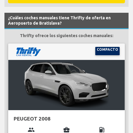
¿Cuáles coches manuales tiene Thrifty de oferta en
Aeropuerto de Bratislava?
Thrifty ofrece los siguientes coches manuales:
COMPACTO
PEUGEOT 2008
group
business_center
local_gas_station