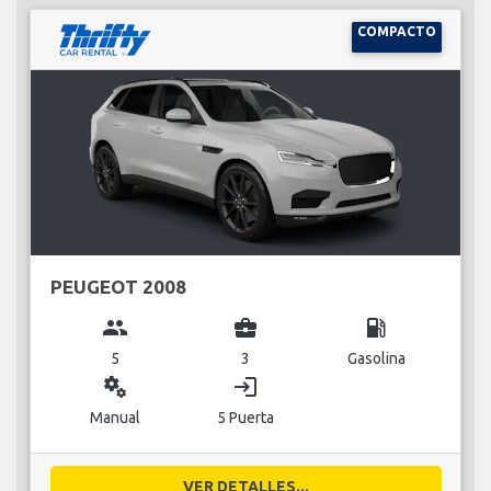
COMPACTO
PEUGEOT 2008
group
business_center
local_gas_station
5
3
Gasolina
miscellaneous_services
login
Manual
5 Puerta
VER DETALLES...