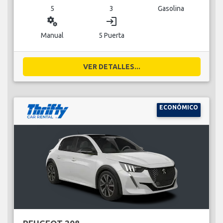
5
3
Gasolina
miscellaneous_services
login
Manual
5 Puerta
VER DETALLES...
ECONÓMICO