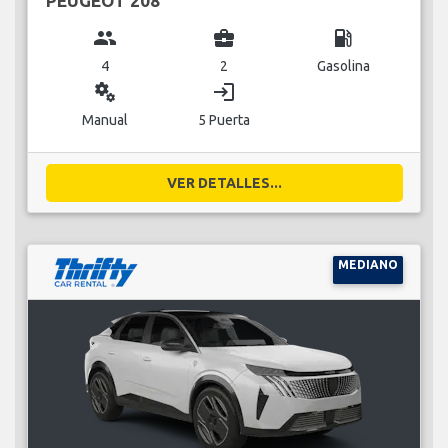
PEUGEOT 208
group
business_center
local_gas_station
4
2
Gasolina
miscellaneous_services
login
Manual
5 Puerta
VER DETALLES...
MEDIANO