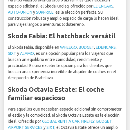
Para los viajeros aventureros o las familias que necesitan
espacio adicional, el Skoda Kodiaq, ofrecido por
EDENCARS
,
AUTO-UNION
y
SURPRICE
, es la elección perfecta. Su
construcción robusta y amplio espacio de carga lo hacen ideal
para viajes largos o aventuras todoterreno.
Skoda Fabia: El hatchback versátil
El Skoda Fabia, disponible en
WHEEGO
,
BUDGET
,
EDENCARS
,
SIXT
y
ALAMO
, es una opción popular para los viajeros que
buscan un equilibrio entre comodidad, rendimiento y
practicidad. Es una excelente opción para los clientes que
buscan una experiencia increíble de alquiler de coches en el
Aeropuerto de Bratislava.
Skoda Octavia Estate: El coche
familiar espacioso
Para aquellos que necesitan espacio adicional sin comprometer
el estilo y la comodidad, el Skoda Octavia Estate es la elección
ideal. Ofrecido por
GLOBAL RENT A CAR
,
FIREFLY
,
BUDGET
,
AIRPORT SERVICES
y
SIXT
, el Octavia Estate ofrece un amplio