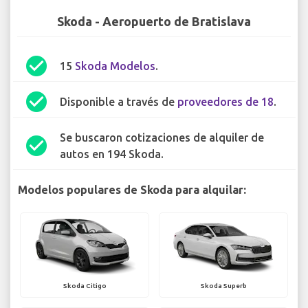
Skoda - Aeropuerto de Bratislava
check_circle
15
Skoda Modelos
.
check_circle
Disponible a través de
proveedores de 18
.
Se buscaron cotizaciones de alquiler de
check_circle
autos en 194 Skoda.
Modelos populares de Skoda para alquilar:
Skoda Citigo
Skoda Superb