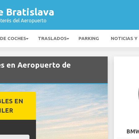
 Bratislava
nterés del Aeropuerto
 DE COCHES
TRASLADOS
PARKING
NOTICIAS Y
es en Aeropuerto de
BLES EN
ILER
BMW 