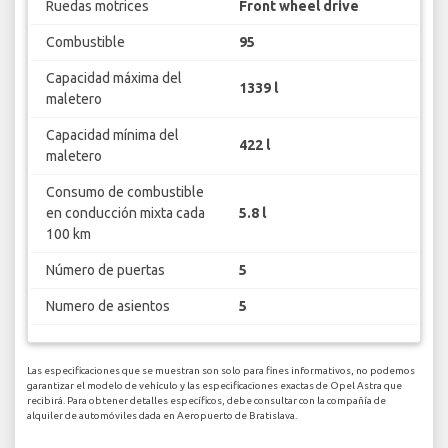
Ruedas motrices
Front wheel drive
Combustible
95
Capacidad máxima del
1339 l
maletero
Capacidad mínima del
422 l
maletero
Consumo de combustible
en conducción mixta cada
5.8 l
100 km
Número de puertas
5
Numero de asientos
5
Las especificaciones que se muestran son solo para fines informativos, no podemos
garantizar el modelo de vehículo y las especificaciones exactas de Opel Astra que
recibirá. Para obtener detalles específicos, debe consultar con la compañía de
alquiler de automóviles dada en Aeropuerto de Bratislava.