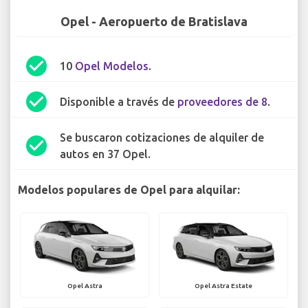
Opel - Aeropuerto de Bratislava
check_circle
10
Opel Modelos
.
check_circle
Disponible a través de
proveedores de 8
.
Se buscaron cotizaciones de alquiler de
check_circle
autos en 37 Opel.
Modelos populares de Opel para alquilar:
Opel Astra
Opel Astra Estate