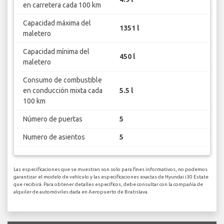
en carretera cada 100 km
Capacidad máxima del
1351 l
maletero
Capacidad mínima del
450 l
maletero
Consumo de combustible
en conducción mixta cada
5.5 l
100 km
Número de puertas
5
Numero de asientos
5
Las especificaciones que se muestran son solo para fines informativos, no podemos
garantizar el modelo de vehículo y las especificaciones exactas de Hyundai i30 Estate
que recibirá. Para obtener detalles específicos, debe consultar con la compañía de
alquiler de automóviles dada en Aeropuerto de Bratislava.