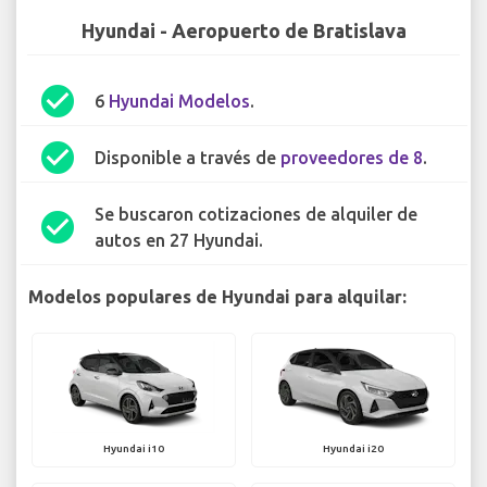
Hyundai - Aeropuerto de Bratislava
check_circle
6
Hyundai Modelos
.
check_circle
Disponible a través de
proveedores de 8
.
Se buscaron cotizaciones de alquiler de
check_circle
autos en 27 Hyundai.
Modelos populares de Hyundai para alquilar:
Hyundai i10
Hyundai i20