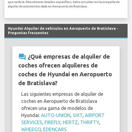
que recibirá. Para obtener detalles específicos, debe consultar con la compañía de
alquiler de automóviles dada en Aeropuerto de Bratislava.
Hyundai Alquiler de vehículos en Aeropuerto de Bratislava -
Preguntas frecuentes
question_answer
¿Qué empresas de alquiler de
coches ofrecen alquileres de
coches de Hyundai en Aeropuerto
de Bratislava?
Las siguientes empresas de alquiler de
coches en Aeropuerto de Bratislava
ofrecen una gama de modelos de
Hyundai:
AUTO-UNION
,
SIXT
,
AIRPORT
SERVICES
,
FIREFLY
,
HERTZ
,
THRIFTY
,
WHEEGO
,
EDENCARS