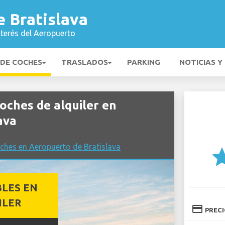
 Bratislava
nterés del Aeropuerto
 DE COCHES
TRASLADOS
PARKING
NOTICIAS Y
ches de alquiler en
ava
ches en Aeropuerto de Bratislava
st
BLES EN
ILER
credit_card
PREC