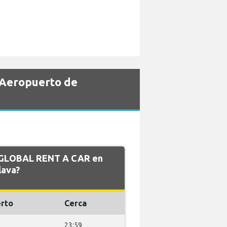
 Aeropuerto de
de GLOBAL RENT A CAR en
lava?
rto
Cerca
23:59