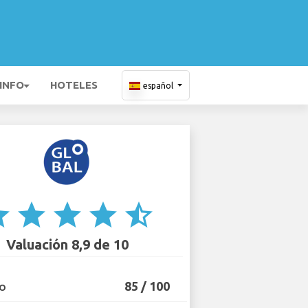
 INFO
HOTELES
español
ar
star
star
star
star_half
Valuación 8,9 de 10
85 / 100
IO