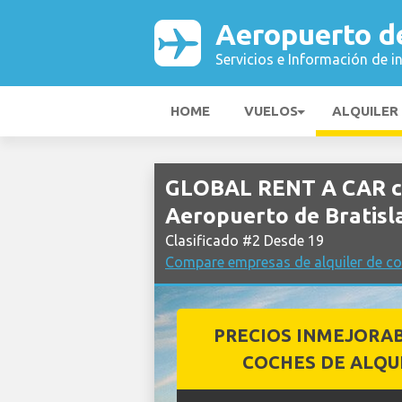
Aeropuerto de
Servicios e Información de i
HOME
VUELOS
ALQUILER
GLOBAL RENT A CAR co
Aeropuerto de Bratisl
Clasificado #2 Desde 19
Compare empresas de alquiler de co
PRECIOS INMEJORA
COCHES DE ALQU