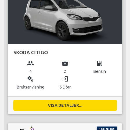
SKODA CITIGO
group
business_center
local_gas_station
4
2
Bensin
miscellaneous_services
login
Bruksanvisning
5 Dörr
VISA DETALJER...
EKONOMI