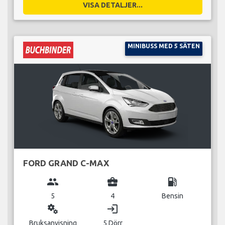
VISA DETALJER...
MINIBUSS MED 5 SÄTEN
FORD GRAND C-MAX
group
business_center
local_gas_station
5
4
Bensin
miscellaneous_services
login
Bruksanvisning
5 Dörr