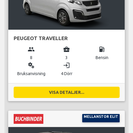
PEUGEOT TRAVELLER
group
business_center
local_gas_station
8
3
Bensin
miscellaneous_services
login
Bruksanvisning
4 Dörr
VISA DETALJER...
MELLANSTOR ELIT