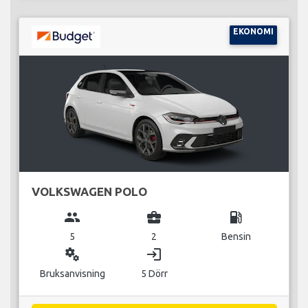
EKONOMI
VOLKSWAGEN POLO
group
business_center
local_gas_station
5
2
Bensin
miscellaneous_services
login
Bruksanvisning
5 Dörr