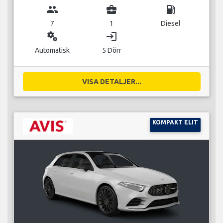
group
business_center
local_gas_station
7
1
Diesel
miscellaneous_services
login
Automatisk
5 Dörr
VISA DETALJER...
KOMPAKT ELIT