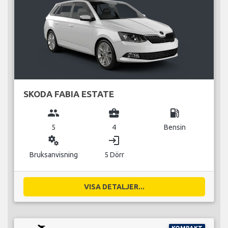
SKODA FABIA ESTATE
group
business_center
local_gas_station
5
4
Bensin
miscellaneous_services
login
Bruksanvisning
5 Dörr
VISA DETALJER...