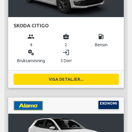
SKODA CITIGO
group
business_center
local_gas_station
4
2
Bensin
miscellaneous_services
login
Bruksanvisning
5 Dörr
VISA DETALJER...
EKONOMI