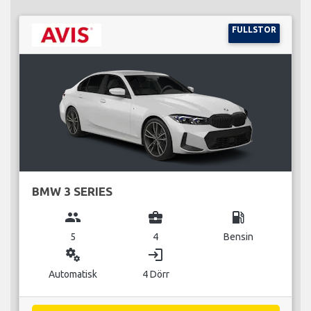
FULLSTOR
BMW 3 SERIES
group
business_center
local_gas_station
5
4
Bensin
miscellaneous_services
login
Automatisk
4 Dörr