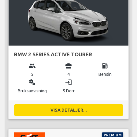
BMW 2 SERIES ACTIVE TOURER
group
business_center
local_gas_station
5
4
Bensin
miscellaneous_services
login
Bruksanvisning
5 Dörr
VISA DETALJER...
PREMIUM