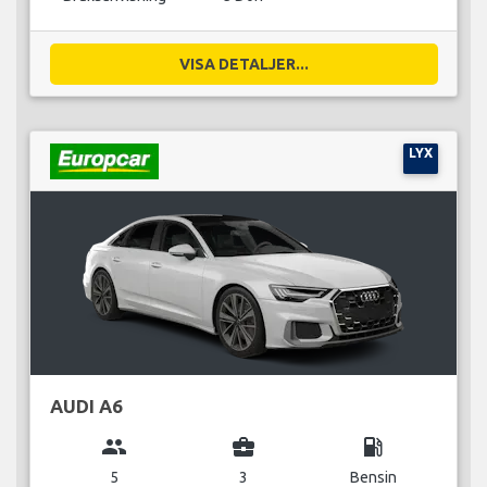
VISA DETALJER...
LYX
AUDI A6
group
business_center
local_gas_station
5
3
Bensin