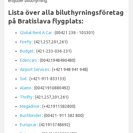
erbjuder biluthyrning.
Lista över alla biluthyrningsföretag
på Bratislava flygplats:
Global Rent A Car
: (00421 238 - 105301)
Firefly
: (421,257,201,261)
Budget
: (421-233-036-231)
Edencars
: (00421948490480)
Airport Services
: (+421 948 941 948)
Sixt
: (+421-911-833133)
Alamo
: (00421910880492)
Thrifty
: (421,257,201,261)
Megadrive
: (+421911582800)
Buchbinder
: (00421- 911 582 800)
Europcar
: (421915748692)