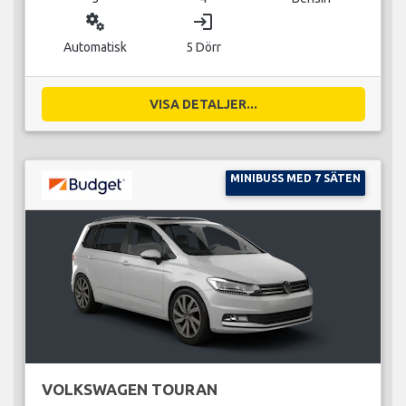
miscellaneous_services
login
Automatisk
5 Dörr
VISA DETALJER...
MINIBUSS MED 7 SÄTEN
VOLKSWAGEN TOURAN