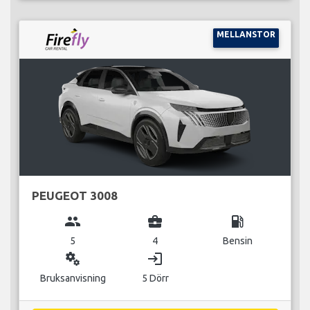
MELLANSTOR
PEUGEOT 3008
group
business_center
local_gas_station
5
4
Bensin
miscellaneous_services
login
Bruksanvisning
5 Dörr