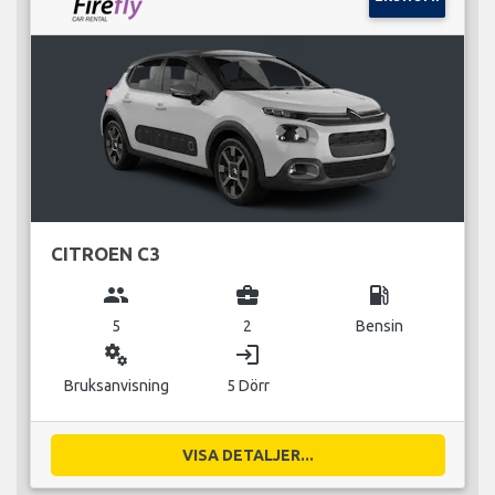
CITROEN C3
group
business_center
local_gas_station
5
2
Bensin
miscellaneous_services
login
Bruksanvisning
5 Dörr
VISA DETALJER...