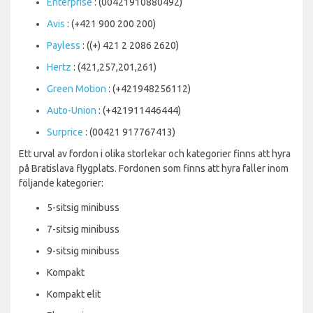
Enterprise
: (00421910880492)
Avis
: (+421 900 200 200)
Payless
: ((+) 421 2 2086 2620)
Hertz
: (421,257,201,261)
Green Motion
: (+421948256112)
Auto-Union
: (+421911446444)
Surprice
: (00421 917767413)
Ett urval av fordon i olika storlekar och kategorier finns att hyra
på Bratislava flygplats. Fordonen som finns att hyra faller inom
följande kategorier:
5-sitsig minibuss
7-sitsig minibuss
9-sitsig minibuss
Kompakt
Kompakt elit