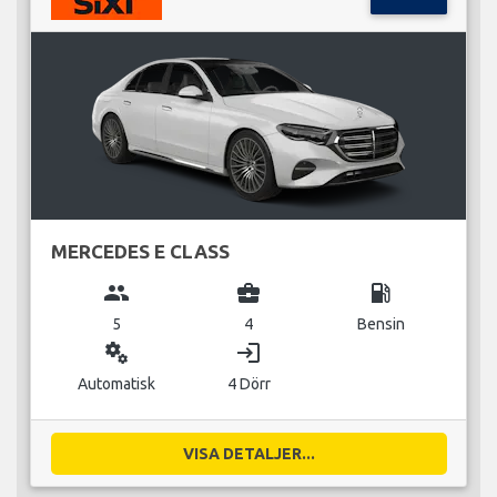
MERCEDES E CLASS
group
business_center
local_gas_station
5
4
Bensin
miscellaneous_services
login
Automatisk
4 Dörr
VISA DETALJER...