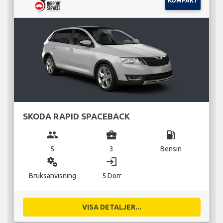
KOMPAKT
SKODA RAPID SPACEBACK
group
business_center
local_gas_station
5
3
Bensin
miscellaneous_services
login
Bruksanvisning
5 Dörr
VISA DETALJER...