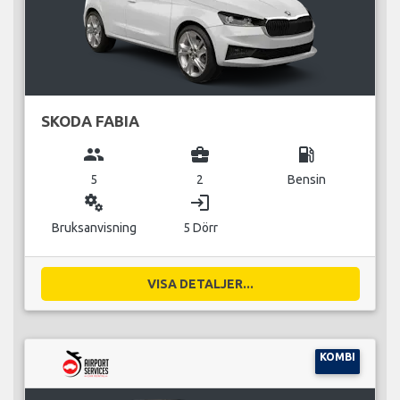
SKODA FABIA
group
business_center
local_gas_station
5
2
Bensin
miscellaneous_services
login
Bruksanvisning
5 Dörr
VISA DETALJER...
KOMBI