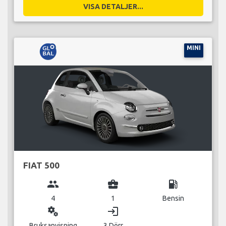
VISA DETALJER...
MINI
FIAT 500
group
business_center
local_gas_station
4
1
Bensin
miscellaneous_services
login
Bruksanvisning
3 Dörr