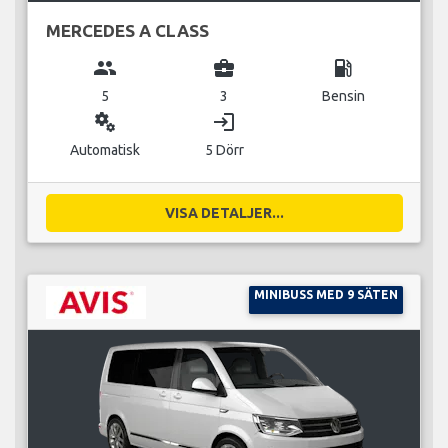
MERCEDES A CLASS
group
business_center
local_gas_station
5
3
Bensin
miscellaneous_services
login
Automatisk
5 Dörr
VISA DETALJER...
MINIBUSS MED 9 SÄTEN