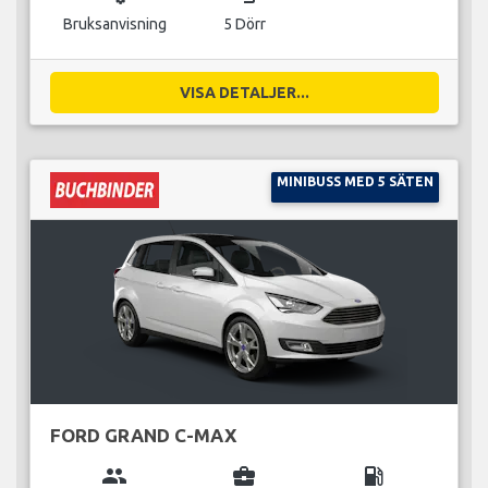
Bruksanvisning
5 Dörr
VISA DETALJER...
MINIBUSS MED 5 SÄTEN
FORD GRAND C-MAX
group
business_center
local_gas_station