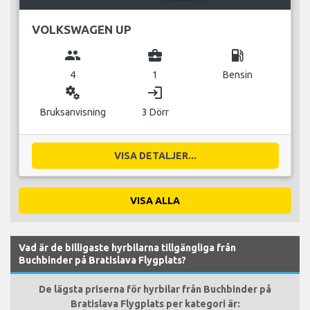
VOLKSWAGEN UP
group
business_center
local_gas_station
4
1
Bensin
miscellaneous_services
login
Bruksanvisning
3 Dörr
VISA DETALJER...
VISA ALLA
Vad är de billigaste hyrbilarna tillgängliga från
Buchbinder på Bratislava Flygplats?
De lägsta priserna för hyrbilar från Buchbinder på
Bratislava Flygplats per kategori är: