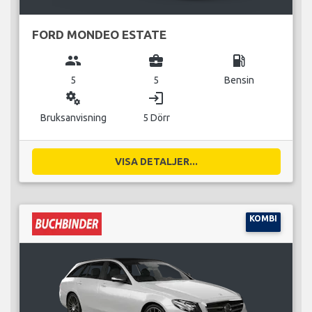
FORD MONDEO ESTATE
group
business_center
local_gas_station
5
5
Bensin
miscellaneous_services
login
Bruksanvisning
5 Dörr
VISA DETALJER...
KOMBI