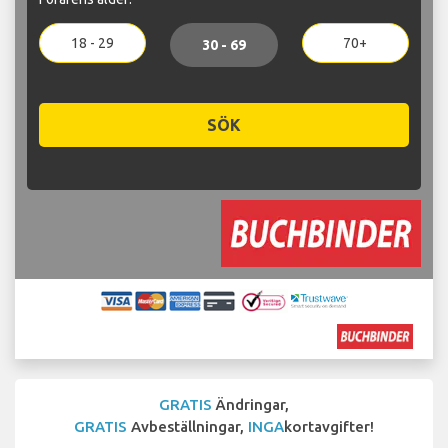
18 - 29
70+
30 - 69
SÖK
GRATIS
Ändringar,
GRATIS
Avbeställningar,
INGA
kortavgifter!