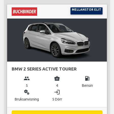
MELLANSTOR ELIT
BMW 2 SERIES ACTIVE TOURER
group
business_center
local_gas_station
5
4
Bensin
miscellaneous_services
login
Bruksanvisning
5 Dörr