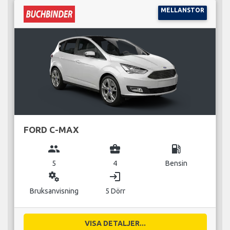
MELLANSTOR
FORD C-MAX
group
business_center
local_gas_station
5
4
Bensin
miscellaneous_services
login
Bruksanvisning
5 Dörr
VISA DETALJER...