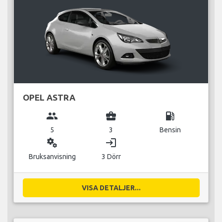
OPEL ASTRA
group
business_center
local_gas_station
5
3
Bensin
miscellaneous_services
login
Bruksanvisning
3 Dörr
VISA DETALJER...