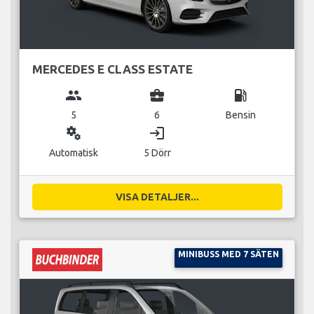
MERCEDES E CLASS ESTATE
group
business_center
local_gas_station
5
6
Bensin
miscellaneous_services
login
Automatisk
5 Dörr
VISA DETALJER...
MINIBUSS MED 7 SÄTEN