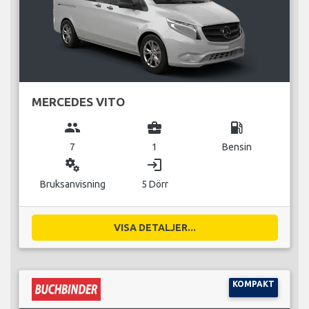
MERCEDES VITO
group
business_center
local_gas_station
7
1
Bensin
miscellaneous_services
login
Bruksanvisning
5 Dörr
VISA DETALJER...
KOMPAKT