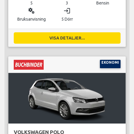
5
3
Bensin
miscellaneous_services
login
Bruksanvisning
5 Dörr
VISA DETALJER...
EKONOMI
VOLKSWAGEN POLO