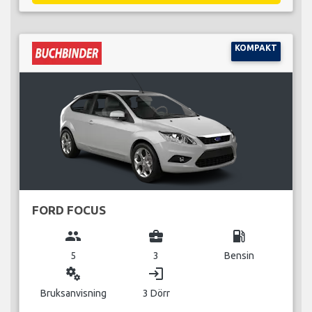
KOMPAKT
FORD FOCUS
group
business_center
local_gas_station
5
3
Bensin
miscellaneous_services
login
Bruksanvisning
3 Dörr