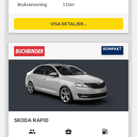
Bruksanvisning
5 Dörr
VISA DETALJER...
KOMPAKT
SKODA RAPID
group
business_center
local_gas_station