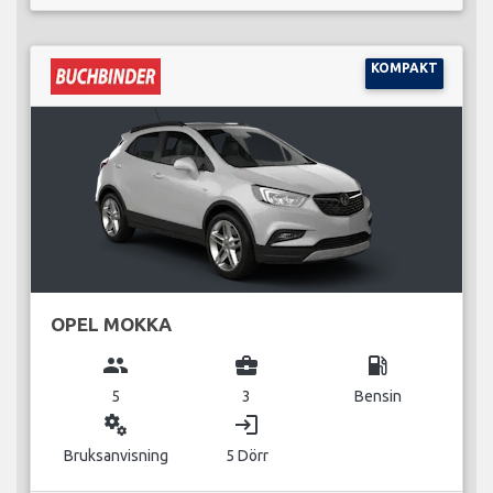
KOMPAKT
OPEL MOKKA
group
business_center
local_gas_station
5
3
Bensin
miscellaneous_services
login
Bruksanvisning
5 Dörr