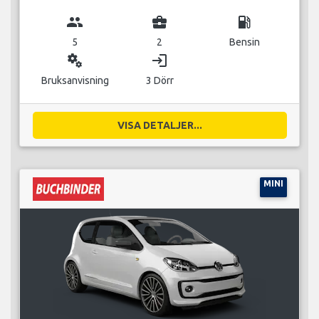
group
business_center
local_gas_station
5
2
Bensin
miscellaneous_services
login
Bruksanvisning
3 Dörr
VISA DETALJER...
MINI