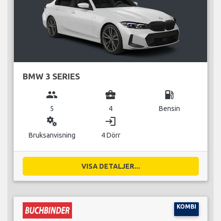
BMW 3 SERIES
group
business_center
local_gas_station
5
4
Bensin
miscellaneous_services
login
Bruksanvisning
4 Dörr
VISA DETALJER...
KOMBI