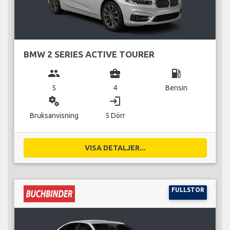
BMW 2 SERIES ACTIVE TOURER
group
business_center
local_gas_station
5
4
Bensin
miscellaneous_services
login
Bruksanvisning
5 Dörr
VISA DETALJER...
FULLSTOR