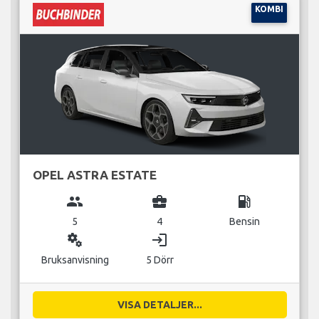
KOMBI
OPEL ASTRA ESTATE
group
business_center
local_gas_station
5
4
Bensin
miscellaneous_services
login
Bruksanvisning
5 Dörr
VISA DETALJER...