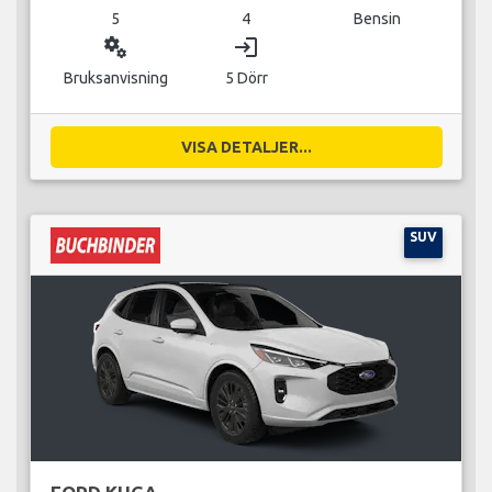
5
4
Bensin
miscellaneous_services
login
Bruksanvisning
5 Dörr
VISA DETALJER...
SUV