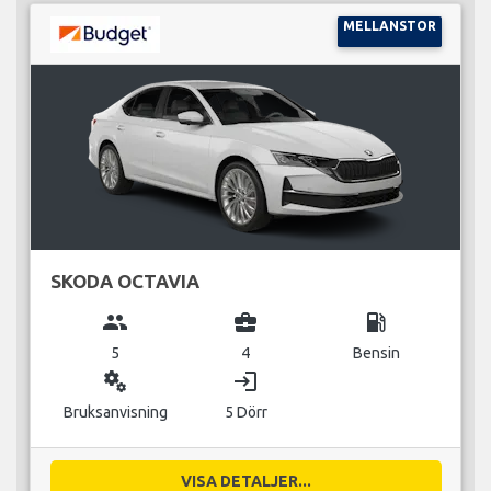
MELLANSTOR
SKODA OCTAVIA
group
business_center
local_gas_station
5
4
Bensin
miscellaneous_services
login
Bruksanvisning
5 Dörr
VISA DETALJER...