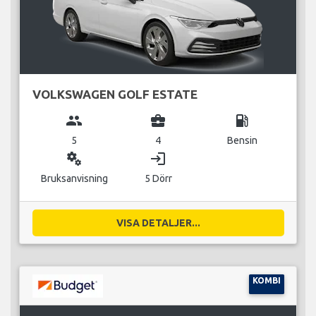
VOLKSWAGEN GOLF ESTATE
group
business_center
local_gas_station
5
4
Bensin
miscellaneous_services
login
Bruksanvisning
5 Dörr
VISA DETALJER...
KOMBI