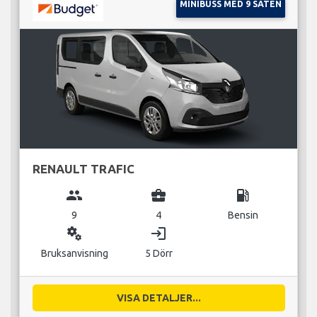
MINIBUSS MED 9 SÄTEN
RENAULT TRAFIC
group
business_center
local_gas_station
9
4
Bensin
miscellaneous_services
login
Bruksanvisning
5 Dörr
VISA DETALJER...