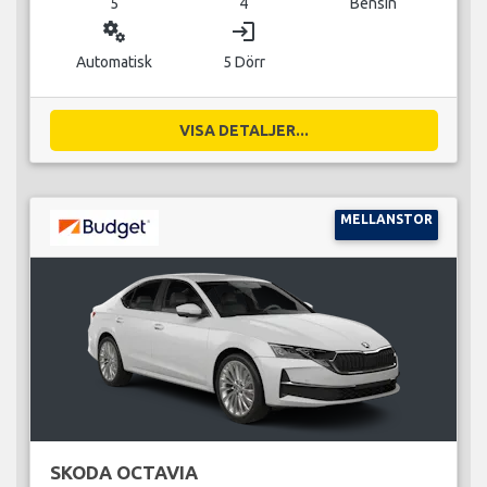
5
4
Bensin
miscellaneous_services
login
Automatisk
5 Dörr
VISA DETALJER...
MELLANSTOR
SKODA OCTAVIA