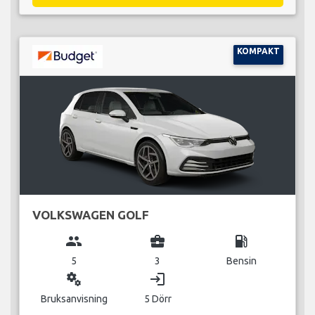
KOMPAKT
VOLKSWAGEN GOLF
group
business_center
local_gas_station
5
3
Bensin
miscellaneous_services
login
Bruksanvisning
5 Dörr