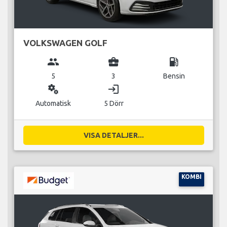
VOLKSWAGEN GOLF
group
business_center
local_gas_station
5
3
Bensin
miscellaneous_services
login
Automatisk
5 Dörr
VISA DETALJER...
KOMBI