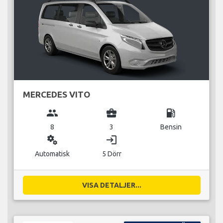
MERCEDES VITO
group
business_center
local_gas_station
8
3
Bensin
miscellaneous_services
login
Automatisk
5 Dörr
VISA DETALJER...