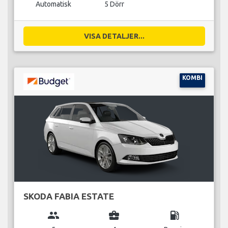
Automatisk
5 Dörr
VISA DETALJER...
KOMBI
SKODA FABIA ESTATE
group
business_center
local_gas_station