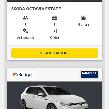
SKODA OCTAVIA ESTATE
group
business_center
local_gas_station
5
5
Bensin
miscellaneous_services
login
Automatisk
5 Dörr
VISA DETALJER...
KOMPAKT