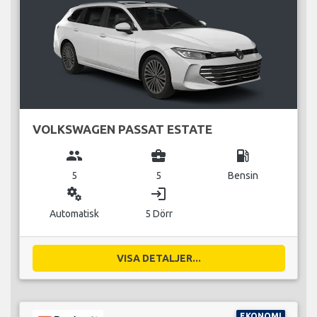
VOLKSWAGEN PASSAT ESTATE
group
business_center
local_gas_station
5
5
Bensin
miscellaneous_services
login
Automatisk
5 Dörr
VISA DETALJER...
EKONOMI