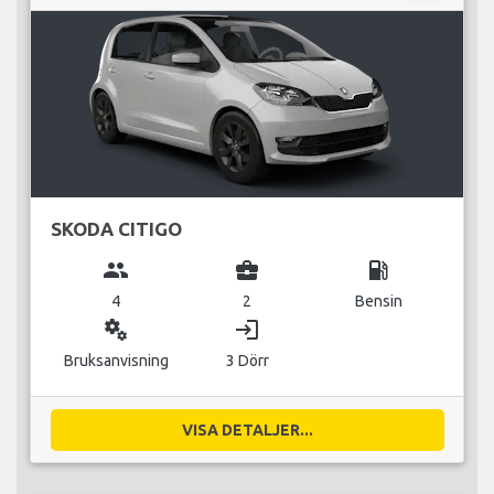
SKODA CITIGO
group
business_center
local_gas_station
4
2
Bensin
miscellaneous_services
login
Bruksanvisning
3 Dörr
VISA DETALJER...