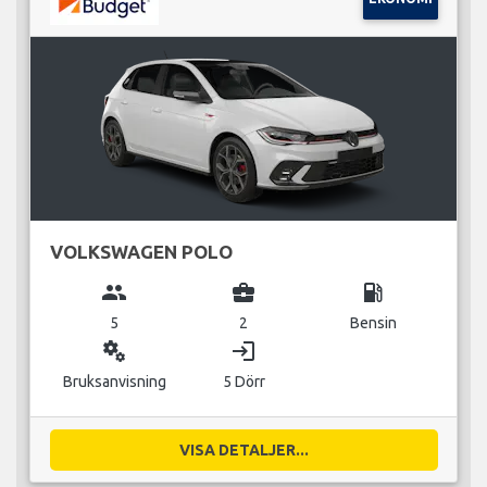
VOLKSWAGEN POLO
group
business_center
local_gas_station
5
2
Bensin
miscellaneous_services
login
Bruksanvisning
5 Dörr
VISA DETALJER...