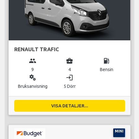
RENAULT TRAFIC
group
business_center
local_gas_station
9
4
Bensin
miscellaneous_services
login
Bruksanvisning
5 Dörr
VISA DETALJER...
MINI