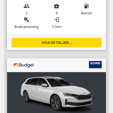
group
business_center
local_gas_station
5
4
Bensin
miscellaneous_services
login
Bruksanvisning
5 Dörr
VISA DETALJER...
KOMBI