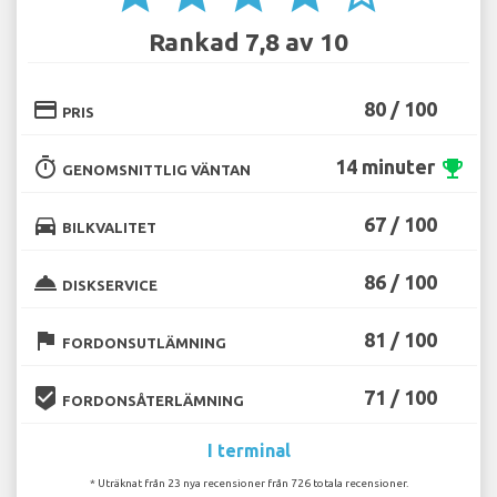
Rankad 7,8 av 10
credit_card
80 / 100
PRIS
timer
14 minuter
emoji_events
GENOMSNITTLIG VÄNTAN
directions_car
67 / 100
BILKVALITET
room_service
86 / 100
DISKSERVICE
flag
81 / 100
FORDONSUTLÄMNING
beenhere
71 / 100
FORDONSÅTERLÄMNING
I terminal
* Uträknat från 23 nya recensioner från 726 totala recensioner.