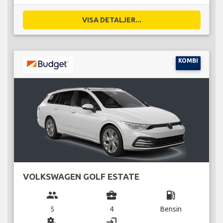
VISA DETALJER...
KOMBI
VOLKSWAGEN GOLF ESTATE
group
business_center
local_gas_station
5
4
Bensin
miscellaneous_services
login