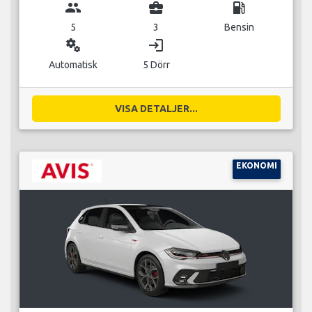
group
business_center
local_gas_station
5
3
Bensin
miscellaneous_services
login
Automatisk
5 Dörr
VISA DETALJER...
EKONOMI