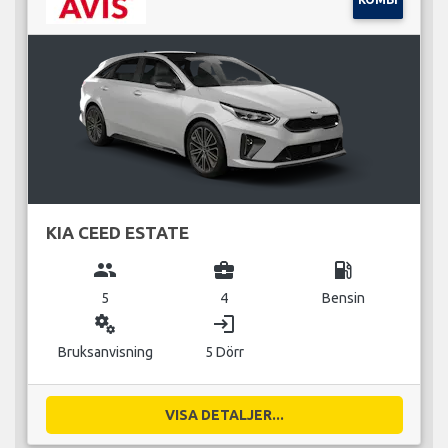
KIA CEED ESTATE
group
business_center
local_gas_station
5
4
Bensin
miscellaneous_services
login
Bruksanvisning
5 Dörr
VISA DETALJER...