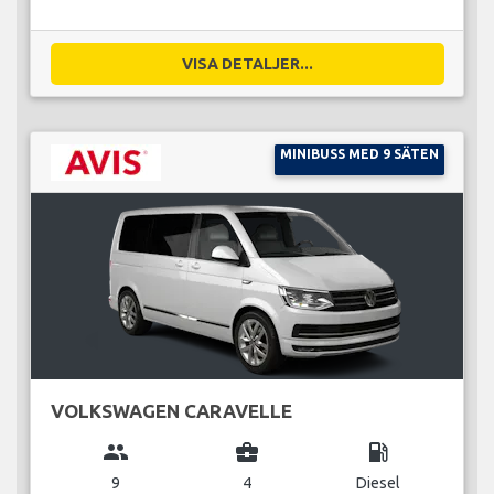
VISA DETALJER...
MINIBUSS MED 9 SÄTEN
VOLKSWAGEN CARAVELLE
group
business_center
local_gas_station
9
4
Diesel