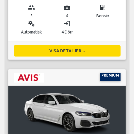
group
business_center
local_gas_station
5
4
Bensin
miscellaneous_services
login
Automatisk
4 Dörr
VISA DETALJER...
PREMIUM