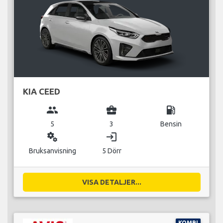
KIA CEED
group
business_center
local_gas_station
5
3
Bensin
miscellaneous_services
login
Bruksanvisning
5 Dörr
VISA DETALJER...
KOMBI