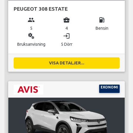
PEUGEOT 308 ESTATE
group
business_center
local_gas_station
5
4
Bensin
miscellaneous_services
login
Bruksanvisning
5 Dörr
VISA DETALJER...
EKONOMI