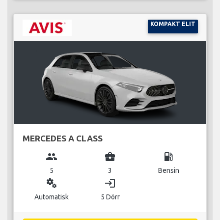
KOMPAKT ELIT
MERCEDES A CLASS
group
business_center
local_gas_station
5
3
Bensin
miscellaneous_services
login
Automatisk
5 Dörr