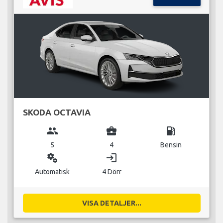
SKODA OCTAVIA
group
business_center
local_gas_station
5
4
Bensin
miscellaneous_services
login
Automatisk
4 Dörr
VISA DETALJER...