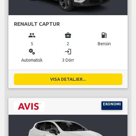
RENAULT CAPTUR
group
business_center
local_gas_station
5
2
Bensin
miscellaneous_services
login
Automatisk
3 Dörr
VISA DETALJER...
EKONOMI