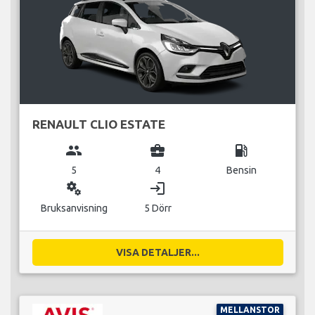
RENAULT CLIO ESTATE
group
business_center
local_gas_station
5
4
Bensin
miscellaneous_services
login
Bruksanvisning
5 Dörr
VISA DETALJER...
MELLANSTOR