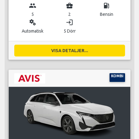
group
business_center
local_gas_station
5
2
Bensin
miscellaneous_services
login
Automatisk
5 Dörr
VISA DETALJER...
KOMBI