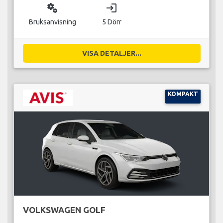
miscellaneous_services
login
Bruksanvisning
5 Dörr
VISA DETALJER...
KOMPAKT
VOLKSWAGEN GOLF