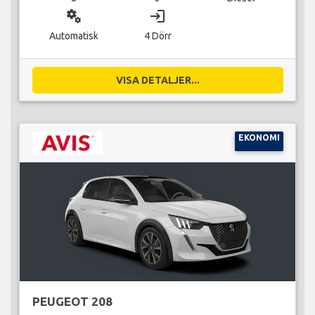
miscellaneous_services
login
Automatisk
4 Dörr
VISA DETALJER...
EKONOMI
PEUGEOT 208