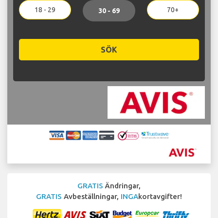
18 - 29
70+
30 - 69
SÖK
GRATIS
Ändringar,
GRATIS
Avbeställningar,
INGA
kortavgifter!