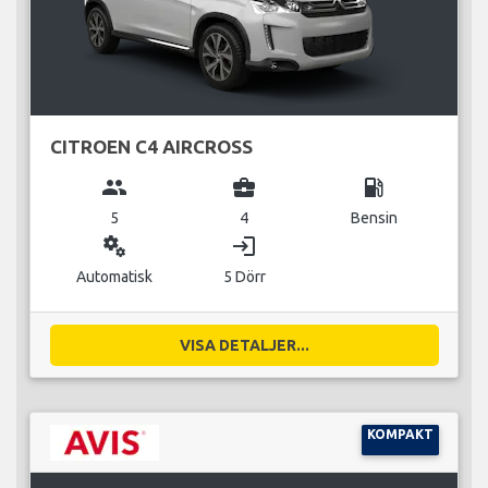
CITROEN C4 AIRCROSS
group
business_center
local_gas_station
5
4
Bensin
miscellaneous_services
login
Automatisk
5 Dörr
VISA DETALJER...
KOMPAKT