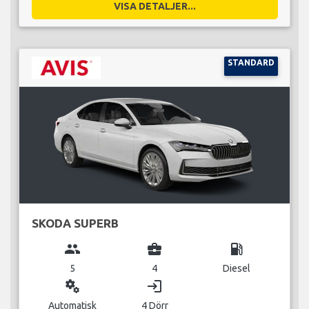
VISA DETALJER...
STANDARD
SKODA SUPERB
group
business_center
local_gas_station
5
4
Diesel
miscellaneous_services
login
Automatisk
4 Dörr