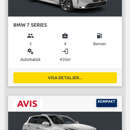
BMW 7 SERIES
group
business_center
local_gas_station
5
4
Bensin
miscellaneous_services
login
Automatisk
4 Dörr
VISA DETALJER...
KOMPAKT