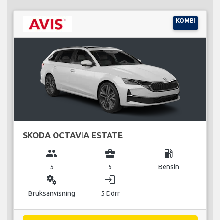
KOMBI
SKODA OCTAVIA ESTATE
group
business_center
local_gas_station
5
5
Bensin
miscellaneous_services
login
Bruksanvisning
5 Dörr