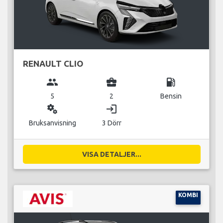
RENAULT CLIO
group
business_center
local_gas_station
5
2
Bensin
miscellaneous_services
login
Bruksanvisning
3 Dörr
VISA DETALJER...
KOMBI