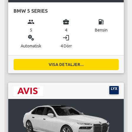
BMW 5 SERIES
group
business_center
local_gas_station
5
4
Bensin
miscellaneous_services
login
Automatisk
4 Dörr
VISA DETALJER...
LYX