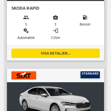
SKODA RAPID
group
business_center
local_gas_station
5
3
Bensin
miscellaneous_services
login
Automatisk
5 Dörr
VISA DETALJER...
STANDARD