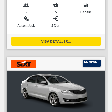
group
business_center
local_gas_station
5
5
Bensin
miscellaneous_services
login
Automatisk
5 Dörr
VISA DETALJER...
KOMPAKT