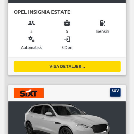
OPEL INSIGNIA ESTATE
group
business_center
local_gas_station
5
5
Bensin
miscellaneous_services
login
Automatisk
5 Dörr
VISA DETALJER...
SUV