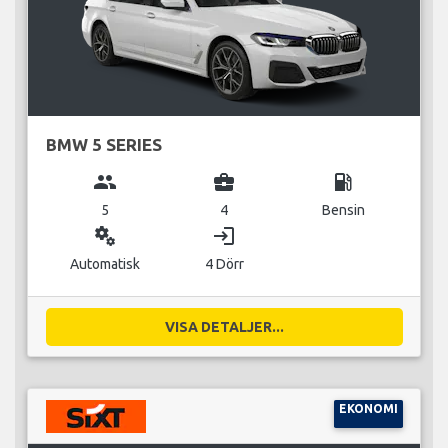
BMW 5 SERIES
group
business_center
local_gas_station
5
4
Bensin
miscellaneous_services
login
Automatisk
4 Dörr
VISA DETALJER...
EKONOMI