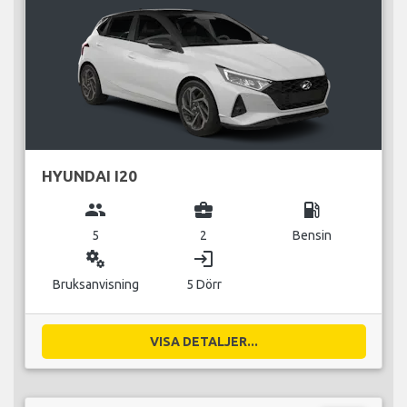
HYUNDAI I20
group
business_center
local_gas_station
5
2
Bensin
miscellaneous_services
login
Bruksanvisning
5 Dörr
VISA DETALJER...