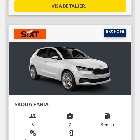
VISA DETALJER...
EKONOMI
SKODA FABIA
group
business_center
local_gas_station
5
2
Bensin
miscellaneous_services
login