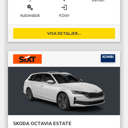
miscellaneous_services
login
Automatisk
4 Dörr
VISA DETALJER...
KOMBI
SKODA OCTAVIA ESTATE