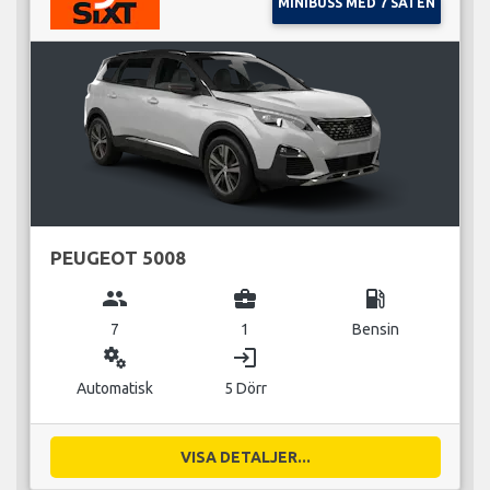
MINIBUSS MED 7 SÄTEN
PEUGEOT 5008
group
business_center
local_gas_station
7
1
Bensin
miscellaneous_services
login
Automatisk
5 Dörr
VISA DETALJER...