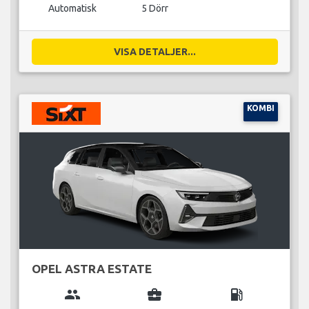
Automatisk
5 Dörr
VISA DETALJER...
KOMBI
OPEL ASTRA ESTATE
group
business_center
local_gas_station