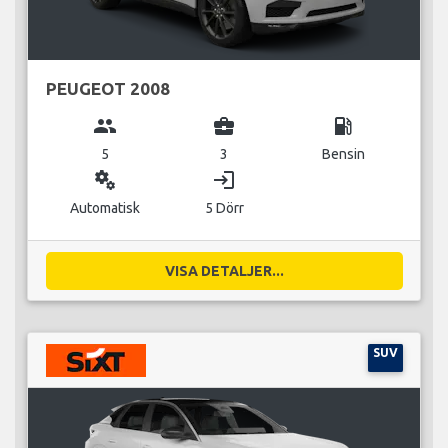
PEUGEOT 2008
group
business_center
local_gas_station
5
3
Bensin
miscellaneous_services
login
Automatisk
5 Dörr
VISA DETALJER...
SUV