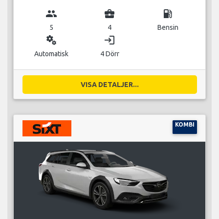
group
business_center
local_gas_station
5
4
Bensin
miscellaneous_services
login
Automatisk
4 Dörr
VISA DETALJER...
KOMBI