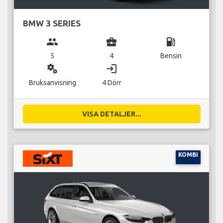
BMW 3 SERIES
group
business_center
local_gas_station
5
4
Bensin
miscellaneous_services
login
Bruksanvisning
4 Dörr
VISA DETALJER...
KOMBI