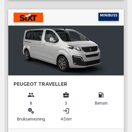
MINIBUSS
PEUGEOT TRAVELLER
group
business_center
local_gas_station
8
3
Bensin
miscellaneous_services
login
Bruksanvisning
4 Dörr