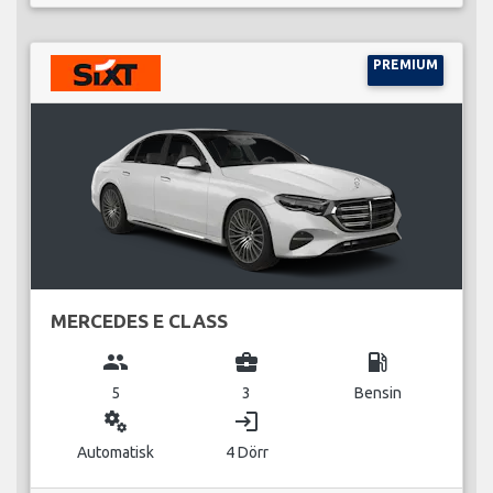
PREMIUM
MERCEDES E CLASS
group
business_center
local_gas_station
5
3
Bensin
miscellaneous_services
login
Automatisk
4 Dörr