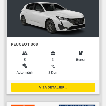
PEUGEOT 308
group
business_center
local_gas_station
5
3
Bensin
miscellaneous_services
login
Automatisk
3 Dörr
VISA DETALJER...