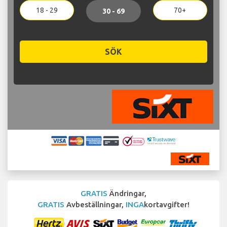
18 - 29
70+
30 - 69
SÖK
GRATIS
Ändringar,
GRATIS
Avbeställningar,
INGA
kortavgifter!