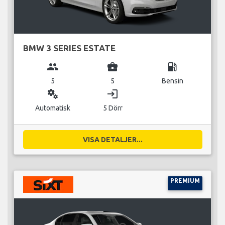
BMW 3 SERIES ESTATE
group
business_center
local_gas_station
5
5
Bensin
miscellaneous_services
login
Automatisk
5 Dörr
VISA DETALJER...
PREMIUM