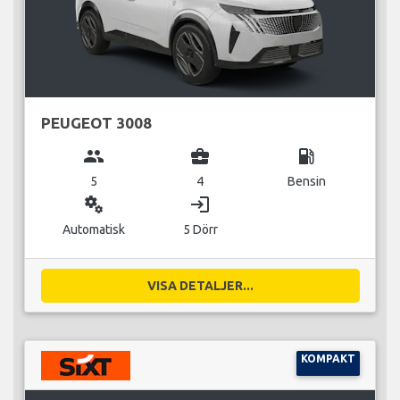
PEUGEOT 3008
group
business_center
local_gas_station
5
4
Bensin
miscellaneous_services
login
Automatisk
5 Dörr
VISA DETALJER...
KOMPAKT