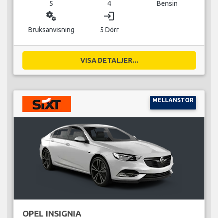
5
4
Bensin
miscellaneous_services
login
Bruksanvisning
5 Dörr
VISA DETALJER...
MELLANSTOR
OPEL INSIGNIA