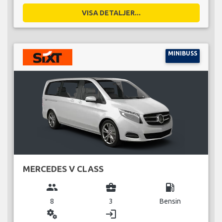
VISA DETALJER...
MINIBUSS
MERCEDES V CLASS
group
business_center
local_gas_station
8
3
Bensin
miscellaneous_services
login